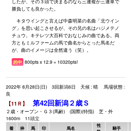
したが、その３頭で決まるのなら三連複か三連単で
勝負しても良かった。
キタウイングと言えば中森明菜の名曲「北ウイン
グ」を思い起こさせるが、その兄の名はハジメテノ
チュウ。キテレツ大百科でおなじみの曲である。両
方ともミルファームの馬で曲名からとった馬名だ
が、曲のイメージは全然違う（笑）。
800pts x 12.9 = 10320pts!
的中
2022年 8月28日(日) 3回新潟6日 天候 : 晴 馬場状態 :
良
第42回新潟２歳Ｓ
【11Ｒ】
２歳・オープン・Ｇ３(馬齢) (国際)(特指) 芝・外
1600m 11頭立
性
着
枠
馬
印
馬名
騎手