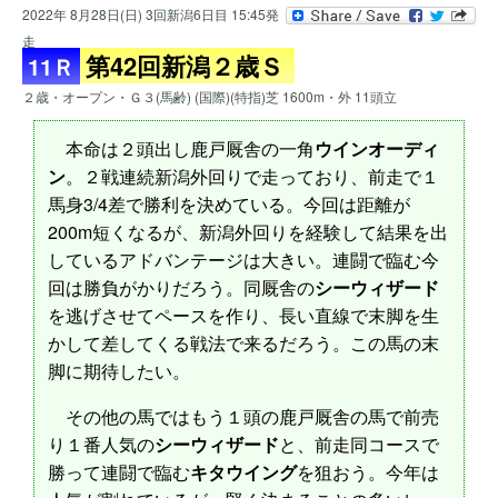
2022年 8月28日(日) 3回新潟6日目 15:45発
走
第42回新潟２歳Ｓ
11Ｒ
２歳・オープン・Ｇ３(馬齢) (国際)(特指)芝 1600m・外 11頭立
本命は２頭出し鹿戸厩舎の一角
ウインオーディ
ン
。２戦連続新潟外回りで走っており、前走で１
馬身3/4差で勝利を決めている。今回は距離が
200m短くなるが、新潟外回りを経験して結果を出
しているアドバンテージは大きい。連闘で臨む今
回は勝負がかりだろう。同厩舎の
シーウィザード
を逃げさせてペースを作り、長い直線で末脚を生
かして差してくる戦法で来るだろう。この馬の末
脚に期待したい。
その他の馬ではもう１頭の鹿戸厩舎の馬で前売
り１番人気の
シーウィザード
と、前走同コースで
勝って連闘で臨む
キタウイング
を狙おう。今年は