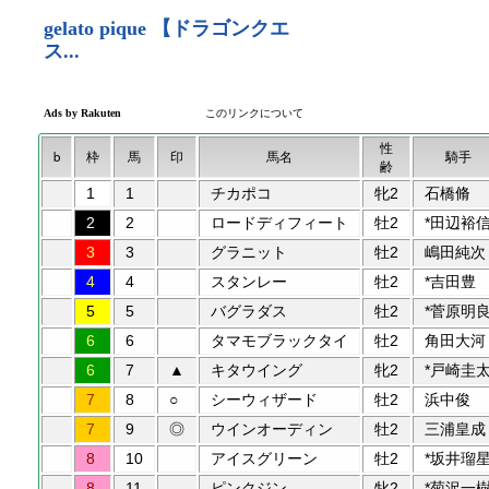
性
b
枠
馬
印
馬名
騎手
齢
1
1
チカポコ
牝2
石橋脩
2
2
ロードディフィート
牡2
*田辺裕
3
3
グラニット
牡2
嶋田純次
4
4
スタンレー
牡2
*吉田豊
5
5
バグラダス
牡2
*菅原明
6
6
タマモブラックタイ
牡2
角田大河
6
7
▲
キタウイング
牝2
*戸崎圭
7
8
○
シーウィザード
牡2
浜中俊
7
9
◎
ウインオーディン
牡2
三浦皇成
8
10
アイスグリーン
牡2
*坂井瑠
8
11
ピンクジン
牝2
*菊沢一