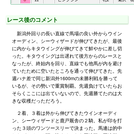
レース後のコメント
新潟外回りの長い直線で馬場の良い外からウイン
オーディン、シーウィザードが伸びてきたが、最後
に内からキタウイングが伸びてきて鮮やかに差し切
った。キタウイングは出遅れて後方からのレースと
なったが、終始内を回り、直線でも他馬が内を避け
ていたために空いたところを通って伸びてきた。先
週ハナ差で同じ新潟外1600mの未勝利戦を勝って
いるが、その勢いで重賞制覇。先週負けていたらお
そらくここには出ていないので、先週勝てたのは大
きな収穫だっただろう。
２着、３着は外から伸びてきたウインオーディ
ン、シーウィザードと鹿戸厩舎の２騎。私が印を打
った３頭のワンツースリーで決まった。馬連は的中