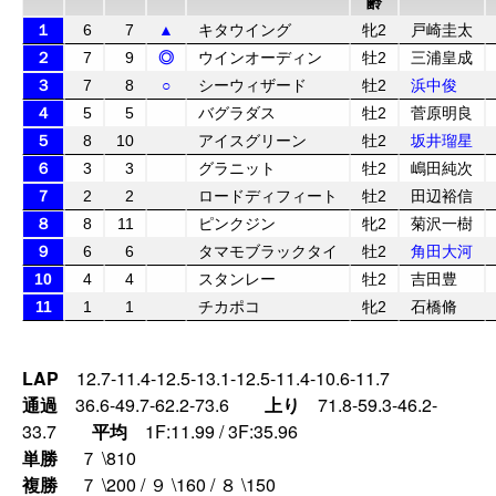
齢
１
6
7
▲
キタウイング
牝2
戸崎圭太
２
7
9
◎
ウインオーディン
牡2
三浦皇成
３
7
8
○
シーウィザード
牡2
浜中俊
４
5
5
バグラダス
牡2
菅原明良
５
8
10
アイスグリーン
牡2
坂井瑠星
６
3
3
グラニット
牡2
嶋田純次
７
2
2
ロードディフィート
牡2
田辺裕信
８
8
11
ピンクジン
牝2
菊沢一樹
９
6
6
タマモブラックタイ
牡2
角田大河
10
4
4
スタンレー
牡2
吉田豊
11
1
1
チカポコ
牝2
石橋脩
LAP
12.7-11.4-12.5-13.1-12.5-11.4-10.6-11.7
通過
36.6-49.7-62.2-73.6
上り
71.8-59.3-46.2-
33.7
平均
1F:11.99 / 3F:35.96
単勝
７ \810
複勝
７ \200 / ９ \160 / ８ \150