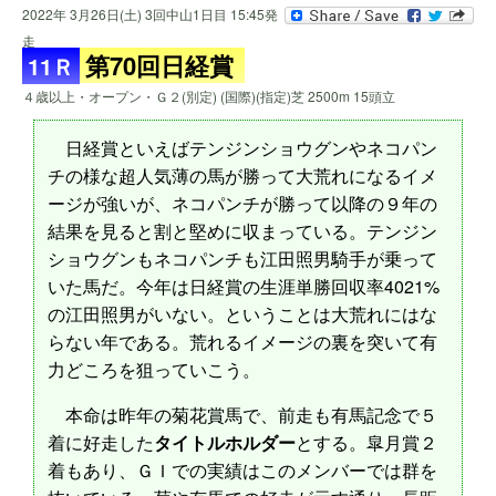
2022年 3月26日(土) 3回中山1日目 15:45発
走
第70回日経賞
11Ｒ
４歳以上・オープン・Ｇ２(別定) (国際)(指定)芝 2500m 15頭立
日経賞といえばテンジンショウグンやネコパン
チの様な超人気薄の馬が勝って大荒れになるイメ
ージが強いが、ネコパンチが勝って以降の９年の
結果を見ると割と堅めに収まっている。テンジン
ショウグンもネコパンチも江田照男騎手が乗って
いた馬だ。今年は日経賞の生涯単勝回収率4021%
の江田照男がいない。ということは大荒れにはな
らない年である。荒れるイメージの裏を突いて有
力どころを狙っていこう。
本命は昨年の菊花賞馬で、前走も有馬記念で５
着に好走した
タイトルホルダー
とする。皐月賞２
着もあり、ＧＩでの実績はこのメンバーでは群を