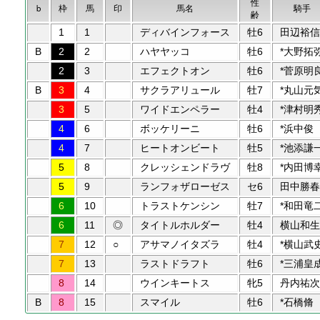
性
b
枠
馬
印
馬名
騎手
齢
1
1
ディバインフォース
牡6
田辺裕信
B
2
2
ハヤヤッコ
牡6
*大野拓
2
3
エフェクトオン
牡6
*菅原明
B
3
4
サクラアリュール
牡7
*丸山元
3
5
ワイドエンペラー
牡4
*津村明
4
6
ボッケリーニ
牡6
*浜中俊
4
7
ヒートオンビート
牡5
*池添謙
5
8
クレッシェンドラヴ
牡8
*内田博
5
9
ランフォザローゼス
セ6
田中勝春
6
10
トラストケンシン
牡7
*和田竜
6
11
◎
タイトルホルダー
牡4
横山和生
7
12
○
アサマノイタズラ
牡4
*横山武
7
13
ラストドラフト
牡6
*三浦皇
8
14
ウインキートス
牝5
丹内祐次
B
8
15
スマイル
牡6
*石橋脩