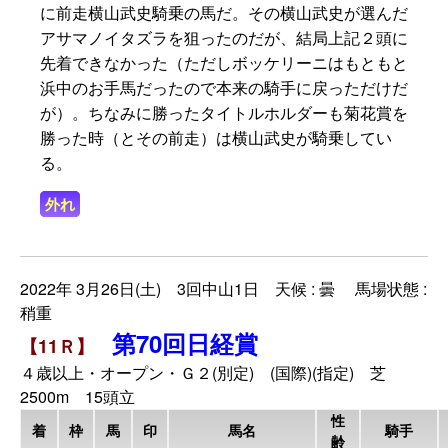
に前走横山武史騎乗の馬だ。その横山武史が選んだ
アサマノイタズラを狙ったのだが、結局上記２頭に
先着できなかった（ただしボッケリーニはもともと
浜中のお手馬だったので本来の騎手に戻っただけだ
が）。ちなみに勝ったタイトルホルダーも菊花賞を
勝った時（とその前走）は横山武史が騎乗してい
る。
外れ
2022年 3月26日(土) 3回中山1日 天候 : 曇 馬場状態 :
稍重
第70回日経賞
【11Ｒ】
４歳以上・オープン・Ｇ２(別定) (国際)(指定) 芝
2500m 15頭立
性
着
枠
馬
印
馬名
騎手
齢