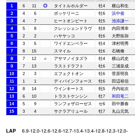
１
6
11
◎
タイトルホルダー
牡4
横山和生
２
4
6
ボッケリーニ
牡6
浜中俊
３
4
7
ヒートオンビート
牡5
池添謙一
４
5
8
クレッシェンドラヴ
牡8
内田博幸
５
2
2
ハヤヤッコ
牡6
大野拓弥
６
3
5
ワイドエンペラー
牡4
津村明秀
７
8
15
スマイル
牡6
石橋脩
８
7
12
○
アサマノイタズラ
牡4
横山武史
９
7
13
ラストドラフト
牡6
三浦皇成
10
2
3
エフェクトオン
牡6
菅原明良
11
1
1
ディバインフォース
牡6
田辺裕信
12
8
14
ウインキートス
牝5
丹内祐次
13
6
10
トラストケンシン
牡7
和田竜二
14
5
9
ランフォザローゼス
セ6
田中勝春
15
3
4
サクラアリュール
牡7
丸山元気
LAP
6.9-12.0-12.6-12.6-12.7-13.4-13.4-12.8-12.3-12.0-