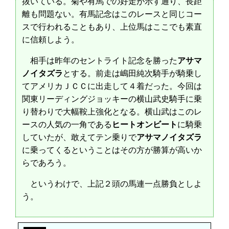
抜いている。菊や有馬での好走が示す通り、長距
離も問題ない。有馬記念はこのレースと同じコー
スで行われることもあり、上位馬はここでも素直
に信頼しよう。
相手は昨年のセントライト記念を勝った
アサマ
ノイタズラ
とする。前走は嶋田純次騎手が騎乗し
てアメリカＪＣＣに出走して４着だった。今回は
関東リーディングジョッキーの横山武史騎手に乗
り替わりで大幅鞍上強化となる。横山武はこのレ
ースの人気の一角である
ヒートオンビート
に騎乗
していたが、敢えてテン乗りで
アサマノイタズラ
に乗ってくるということはその方が勝算が高いか
らであろう。
というわけで、上記２頭の馬連一点勝負としよ
う。