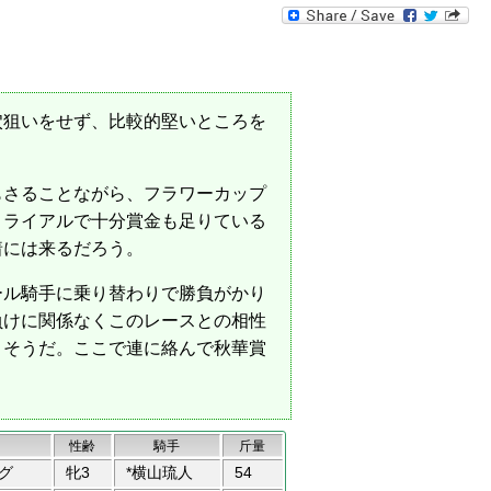
狙いをせず、比較的堅いところを
もさることながら、フラワーカップ
トライアルで十分賞金も足りている
着には来るだろう。
ル騎手に乗り替わりで勝負がかり
負けに関係なくこのレースとの相性
さそうだ。ここで連に絡んで秋華賞
性齢
騎手
斤量
グ
牝3
*横山琉人
54