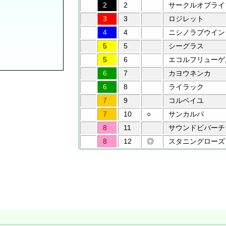
2
2
サークルオブライ
3
3
ロジレット
4
4
ニシノラブウイン
5
5
シーグラス
5
6
エコルフリューゲ
6
7
カヨウネンカ
6
8
ライラック
7
9
コルベイユ
7
10
○
サンカルパ
8
11
サウンドビバーチ
8
12
◎
スタニングローズ