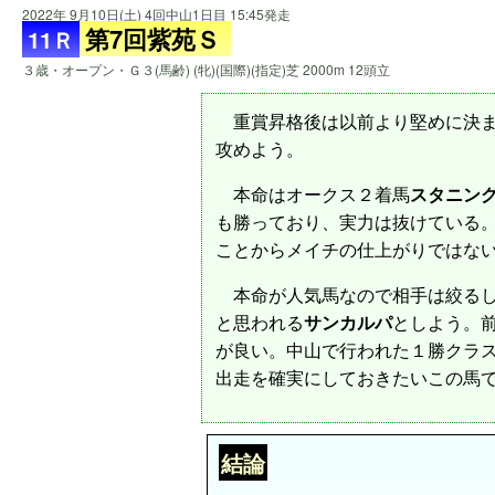
2022年 9月10日(土) 4回中山1日目 15:45発走
第7回紫苑Ｓ
11Ｒ
３歳・オープン・Ｇ３(馬齢) (牝)(国際)(指定)芝 2000m 12頭立
重賞昇格後は以前より堅めに決ま
攻めよう。
本命はオークス２着馬
スタニン
も勝っており、実力は抜けている
ことからメイチの仕上がりではな
本命が人気馬なので相手は絞るし
と思われる
サンカルパ
としよう。
が良い。中山で行われた１勝クラ
出走を確実にしておきたいこの馬
結論