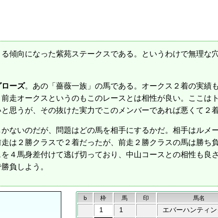
る傾向になった紫苑ステークスである。というわけで無理な穴
グローズ
。あの「薔薇一族」の馬である。オークス２着の実績
。前走オークスというのもこのレースとは相性が良い。ここは
いと思うが、その抜けた実力でこのメンバーであれば悪くて２
かないのだが、問題はどの馬を相手にするかだ。相手はルメー
前走は２勝クラスで２着だったが、前走２勝クラスの馬は勝ち
スを４馬身差付けて逃げ切っており、中山コースとの相性も良
で勝負しよう。
b
枠
馬
印
馬名
1
1
エバーハンティン