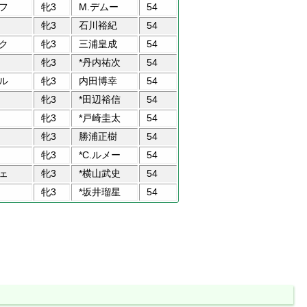
フ
牝3
M.デムー
54
牝3
石川裕紀
54
ク
牝3
三浦皇成
54
牝3
*丹内祐次
54
ル
牝3
内田博幸
54
牝3
*田辺裕信
54
牝3
*戸崎圭太
54
牝3
勝浦正樹
54
牝3
*C.ルメー
54
ェ
牝3
*横山武史
54
牝3
*坂井瑠星
54