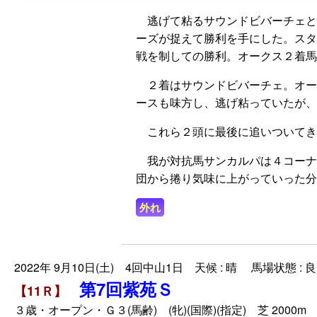
逃げて粘るサウンドビバーチェと
ーズが捉えて勝利を手にした。スタ
戦を制しての勝利。オークス２着馬
２着はサウンドビバーチェ。オー
ースも味方し、逃げ粘っていたが、
これら２頭に最後に追いついてき
我が対抗馬サンカルパは４コーナ
団から捲り気味に上がっていった分
外れ
2022年 9月10日(土) 4回中山1日 天候 : 晴 馬場状態 : 良
第7回紫苑Ｓ
【11Ｒ】
３歳・オープン・Ｇ３(馬齢) (牝)(国際)(指定) 芝 2000m