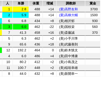
人
単勝
体重
増減
調教師
賞金
1
2.8
488
+14
(栗)高野友和
3700
2
5.9
488
+14
(栗)高柳大輔
1500
6
6.8
434
+8
(美)相沢郁
930
3
6.0
462
-22
(美)国枝栄
560
7
41.3
458
+16
(美)斎藤誠
370
5
6.3
462
+2
(美)小手川準
9
65.6
436
+18
(美)武藤善則
12
192.2
464
0
(美)鈴木慎太
4
6.0
486
+4
(美)田中博康
10
80.2
412
+2
(美)小島茂之
11
100.7
448
+2
(美)稲垣幸雄
8
44.0
432
+8
(美)新開幸一