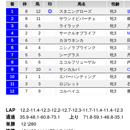
着
枠
馬
印
馬名
性齢
１
8
12
◎
スタニングローズ
牝3
２
8
11
サウンドビバーチェ
牝3
３
6
8
ライラック
牝3
４
2
2
サークルオブライフ
牝3
５
6
7
カヨウネンカ
牝3
６
4
4
ニシノラブウインク
牝3
７
5
5
シーグラス
牝3
８
5
6
エコルフリューゲル
牝3
９
7
10
○
サンカルパ
牝3
10
1
1
エバーハンティング
牝3
11
3
3
ロジレット
牝3
12
7
9
コルベイユ
牝3
LAP
12.2-11.4-12.3-12.2-12.7-12.3-11.7-11.4-11.4-12.3
通過
35.9-48.1-60.8-73.1
上り
71.8-59.1-46.8-35.1
単勝
12 \280