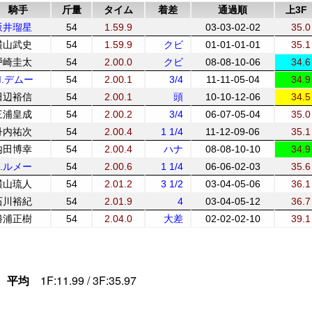
騎手
斤量
タイム
着差
通過順
上3F
坂井瑠星
54
1.59.9
03-03-02-02
35.0
横山武史
54
1.59.9
クビ
01-01-01-01
35.1
戸崎圭太
54
2.00.0
クビ
08-08-10-06
34.6
M.デムー
54
2.00.1
3/4
11-11-05-04
34.9
田辺裕信
54
2.00.1
頭
10-10-12-06
34.5
三浦皇成
54
2.00.2
3/4
06-07-05-04
35.0
丹内祐次
54
2.00.4
1 1/4
11-12-09-06
35.1
内田博幸
54
2.00.4
ハナ
08-08-10-10
34.9
C.ルメー
54
2.00.6
1 1/4
06-06-02-03
35.6
横山琉人
54
2.01.2
3 1/2
03-04-05-06
36.1
石川裕紀
54
2.01.9
4
03-04-05-12
36.7
勝浦正樹
54
2.04.0
大差
02-02-02-10
39.1
平均
1F:11.99 / 3F:35.97