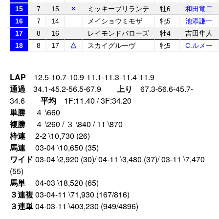
15
7
15
×
ミッキーブリランテ
牡6
和田竜二
16
7
14
メイショウミモザ
牝5
池添謙一
17
8
16
レイモンドバローズ
牡4
吉田隼人
18
8
17
△
スカイグルーヴ
牝5
C.ルメー
LAP
12.5-10.7-10.9-11.1-11.3-11.4-11.9
通過
34.1-45.2-56.5-67.9
上り
67.3-56.6-45.7-
34.6
平均
1F:11.40 / 3F:34.20
単勝
４ \660
複勝
４ \260 / ３ \840 / 11 \870
枠連
2-2 \10,730 (26)
馬連
03-04 \10,650 (35)
ワイド
03-04 \2,920 (30)/ 04-11 \3,480 (37)/ 03-11 \7,470
(55)
馬単
04-03 \18,520 (65)
３連複
03-04-11 \71,930 (167/816)
３連単
04-03-11 \403,230 (949/4896)