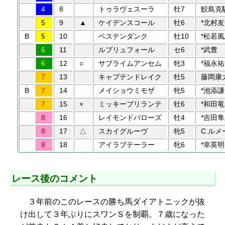
4
8
トゥラヴェスーラ
牡7
鮫島克
5
9
▲
ケイデンスコール
牡6
*北村
B
5
10
ベステンダンク
牡10
*松若
6
11
ルプリュフォール
セ6
*武豊
6
12
○
サブライムアンセム
牝3
*福永
7
13
キャプテンドレイク
牡5
藤岡康
B
7
14
メイショウミモザ
牝5
*池添
7
15
×
ミッキーブリランテ
牡6
*和田
8
16
レイモンドバローズ
牡4
*吉田
8
17
△
スカイグルーヴ
牝5
C.ルメ
8
18
アイラブテーラー
牝6
*幸英明
レース後のコメント
３年前のこのレースの勝ち馬ダイアトニックが抜
け出して３年ぶりにスワンＳを制覇。７歳になった