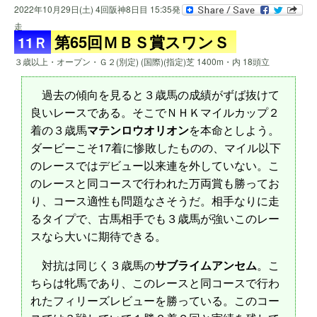
2022年10月29日(土) 4回阪神8日目 15:35発
走
第65回ＭＢＳ賞スワンＳ
11Ｒ
３歳以上・オープン・Ｇ２(別定) (国際)(指定)芝 1400m・内 18頭立
過去の傾向を見ると３歳馬の成績がずば抜けて
良いレースである。そこでＮＨＫマイルカップ２
着の３歳馬
マテンロウオリオン
を本命としよう。
ダービーこそ17着に惨敗したものの、マイル以下
のレースではデビュー以来連を外していない。こ
のレースと同コースで行われた万両賞も勝ってお
り、コース適性も問題なさそうだ。相手なりに走
るタイプで、古馬相手でも３歳馬が強いこのレー
スなら大いに期待できる。
対抗は同じく３歳馬の
サブライムアンセム
。こ
ちらは牝馬であり、このレースと同コースで行わ
れたフィリーズレビューを勝っている。このコー