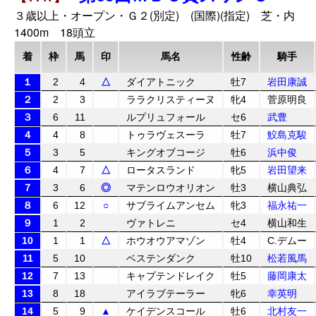
３歳以上・オープン・Ｇ２(別定) (国際)(指定) 芝・内
1400m 18頭立
着
枠
馬
印
馬名
性齢
騎手
１
2
4
△
ダイアトニック
牡7
岩田康誠
２
2
3
ララクリスティーヌ
牝4
菅原明良
３
6
11
ルプリュフォール
セ6
武豊
４
4
8
トゥラヴェスーラ
牡7
鮫島克駿
５
3
5
キングオブコージ
牡6
浜中俊
６
4
7
△
ロータスランド
牝5
岩田望来
７
3
6
◎
マテンロウオリオン
牡3
横山典弘
８
6
12
○
サブライムアンセム
牝3
福永祐一
９
1
2
ヴァトレニ
セ4
横山和生
10
1
1
△
ホウオウアマゾン
牡4
C.デムー
11
5
10
ベステンダンク
牡10
松若風馬
12
7
13
キャプテンドレイク
牡5
藤岡康太
13
8
18
アイラブテーラー
牝6
幸英明
14
5
9
▲
ケイデンスコール
牡6
北村友一