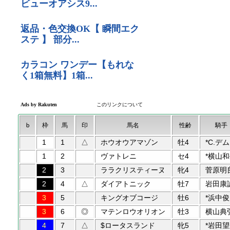
b
枠
馬
印
馬名
性齢
騎手
1
1
△
ホウオウアマゾン
牡4
*C.デ
1
2
ヴァトレニ
セ4
*横山
2
3
ララクリスティーヌ
牝4
菅原明
2
4
△
ダイアトニック
牡7
岩田康
3
5
キングオブコージ
牡6
*浜中俊
3
6
◎
マテンロウオリオン
牡3
横山典
4
7
△
$ロータスランド
牝5
*岩田