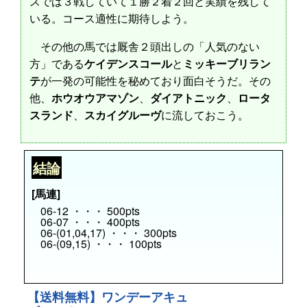
スでは３戦していて１勝２着２回と実績を残して
いる。コース適性に期待しよう。
その他の馬では厩舎２頭出しの「人気のない
方」である
ケイデンスコール
と
ミッキーブリラン
テ
が一発の可能性を秘めており面白そうだ。その
他、
ホウオウアマゾン
、
ダイアトニック
、
ロータ
スランド
、
スカイグルーヴ
に流しておこう。
結論
[馬連]
06-12 ・・・ 500pts
06-07 ・・・ 400pts
06-(01,04,17) ・・・ 300pts
06-(09,15) ・・・ 100pts