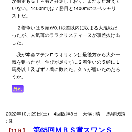
が前走もＧＩ４着と好走しており、まだまだ衰えて
いない。1400mでは７勝目と1400mのスペシャリ
ストだ。
２着争いは５頭が0.1秒差以内に収まる大混戦だ
ったが、人気薄のララクリスティーヌが頭差抜け出
した。
我が本命マテンロウオリオンは最後方から大外一
気を狙ったが、伸びが足りずに２着争いの５頭に１
馬身以上及ばず７着に敗れた。久々が響いたのだろ
うか。
外れ
2022年10月29日(土) 4回阪神8日 天候 : 晴 馬場状態
: 良
第65回ＭＢＳ賞スワンＳ
【11Ｒ】