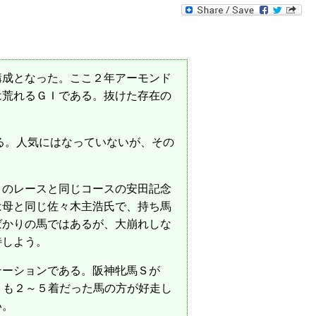
成となった。ここ２年アーモンド
は荒れるＧＩである。抜けた存在の
る。人気にはなっていないが、その
このレースと同じコースの安田記念
は母と同じ佐々木主浩氏で、持ち馬
ばかりの馬ではあるが、大崩れしな
待しよう。
テーションである。阪神牝馬Ｓが
りも２～５着だった馬の方が好走し
い。