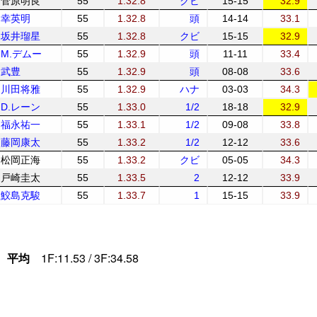
菅原明良
55
1.32.8
クビ
15-15
32.9
幸英明
55
1.32.8
頭
14-14
33.1
坂井瑠星
55
1.32.8
クビ
15-15
32.9
M.デムー
55
1.32.9
頭
11-11
33.4
武豊
55
1.32.9
頭
08-08
33.6
川田将雅
55
1.32.9
ハナ
03-03
34.3
D.レーン
55
1.33.0
1/2
18-18
32.9
福永祐一
55
1.33.1
1/2
09-08
33.8
藤岡康太
55
1.33.2
1/2
12-12
33.6
松岡正海
55
1.33.2
クビ
05-05
34.3
戸崎圭太
55
1.33.5
2
12-12
33.9
鮫島克駿
55
1.33.7
1
15-15
33.9
平均
1F:11.53 / 3F:34.58