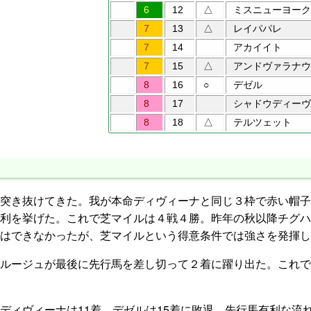
6
12
△
ミスニューヨーク
7
13
△
レイパパレ
7
14
アカイイト
7
15
△
アンドヴァラナウ
8
16
○
デゼル
8
17
シャドウディーヴ
8
18
△
テルツェット
突き抜けてきた。我が本命ディヴィーナと同じ３枠で赤い帽子
利を挙げた。これで芝マイルは４戦４勝。昨年の秋以降チグハ
はできなかったが、芝マイルという得意条件では強さを発揮し
ルージュが最後に先行馬を差し切って２着に躍り出た。これで
ィヴィーナは11着、デゼルは15着に敗退。先行馬有利な流