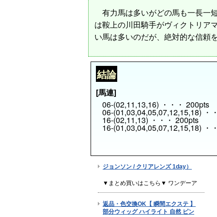
有力馬は多いがどの馬も一長一短
は鞍上の川田騎手がヴィクトリアマ
い馬は多いのだが、絶対的な信頼
結論
[馬連]
06-(02,11,13,16) ・・・ 200pts
06-(01,03,04,05,07,12,15,18) 
16-(02,11,13) ・・・ 200pts
16-(01,03,04,05,07,12,15,18) 