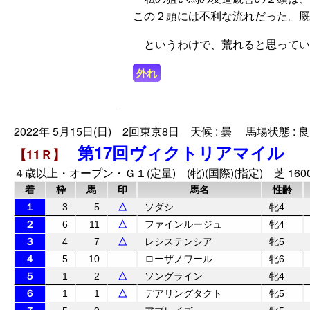
この２頭には不利な流れだった。厩
というわけで、荒れると思ってい
外れ
2022年 5月15日(日) 2回東京8日 天候 : 曇 馬場状態 : 良
第17回ヴィクトリアマイル
【11Ｒ】
４歳以上・オープン・Ｇ１(定量) (牝)(国際)(指定) 芝 160
着
枠
馬
印
馬名
性齢
１
3
5
△
ソダシ
牝4
２
6
11
△
ファインルージュ
牝4
３
4
7
△
レシステンシア
牝5
４
5
10
ローザノワール
牝6
５
1
2
△
ソングライン
牝4
６
1
1
△
デアリングタクト
牝5