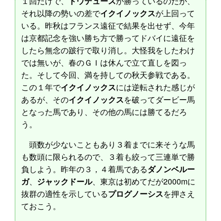
１回だけで、
ドウデュース
が勝っているのだが、
それ以降の勢いの差で
イクイノックス
が上回って
いる。昨秋はフランス遠征で結果を出せず、今年
は京都記念を強い勝ち方で勝ってドバイに遠征を
したら無念の跛行で取り消し。大怪我をしたわけ
では無いが、春のＧＩは休んで立て直しを図っ
た。そして今回、満を持しての秋天参戦である。
この１年で
イクイノックス
には逆転された感じが
あるが、その
イクイノックス
を破ってダービー馬
となった馬であり、その他の馬には勝てるだろ
う。
頭数が少ないこともあり３着までに来そうな馬
も数頭に限られるので、３着も絞って三連単で勝
負しよう。昨年の３，４着馬である
ダノンベルー
ガ
、
ジャックドール
、東京は初めてだが2000mに
抜群の適性を示している
プログノーシス
を押さえ
ておこう。