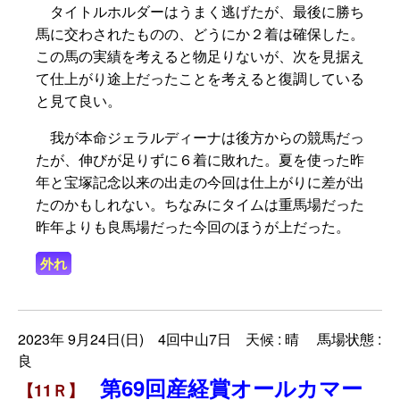
タイトルホルダーはうまく逃げたが、最後に勝ち
馬に交わされたものの、どうにか２着は確保した。
この馬の実績を考えると物足りないが、次を見据え
て仕上がり途上だったことを考えると復調している
と見て良い。
我が本命ジェラルディーナは後方からの競馬だっ
たが、伸びが足りずに６着に敗れた。夏を使った昨
年と宝塚記念以来の出走の今回は仕上がりに差が出
たのかもしれない。ちなみにタイムは重馬場だった
昨年よりも良馬場だった今回のほうが上だった。
外れ
2023年 9月24日(日) 4回中山7日 天候 : 晴 馬場状態 :
良
第69回産経賞オールカマー
【11Ｒ】