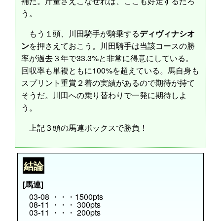
補だ。斤量さえこなせれば、ここも好走するだろ
う。
もう１頭、川田騎手が騎乗する
ディヴィナシオ
ン
を押さえておこう。川田騎手は当該コースの勝
率が過去３年で33.3%と非常に得意にしている。
回収率も単複ともに100%を超えている。馬自身も
スプリント重賞２着の実績があるので期待が持て
そうだ。川田への乗り替わりで一発に期待しよ
う。
上記３頭の馬連ボックスで勝負！
結論
[馬連]
03-08 ・・・1500pts
08-11 ・・・ 300pts
03-11 ・・・ 200pts