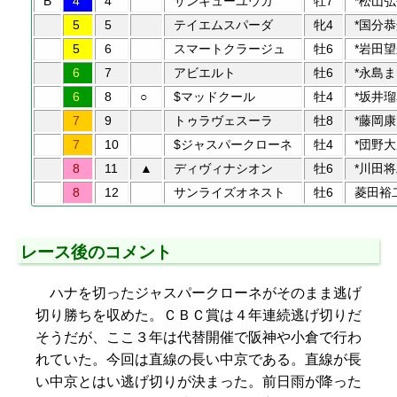
B
4
4
サンキューユウガ
牡7
*松山
5
5
テイエムスパーダ
牝4
*国分
5
6
スマートクラージュ
牡6
*岩田
6
7
アビエルト
牡6
*永島
6
8
○
$マッドクール
牡4
*坂井
7
9
トゥラヴェスーラ
牡8
*藤岡
7
10
$ジャスパークローネ
牡4
*団野
8
11
▲
ディヴィナシオン
牡6
*川田
8
12
サンライズオネスト
牡6
菱田裕
レース後のコメント
ハナを切ったジャスパークローネがそのまま逃げ
切り勝ちを収めた。ＣＢＣ賞は４年連続逃げ切りだ
そうだが、ここ３年は代替開催で阪神や小倉で行わ
れていた。今回は直線の長い中京である。直線が長
い中京とはい逃げ切りが決まった。前日雨が降った