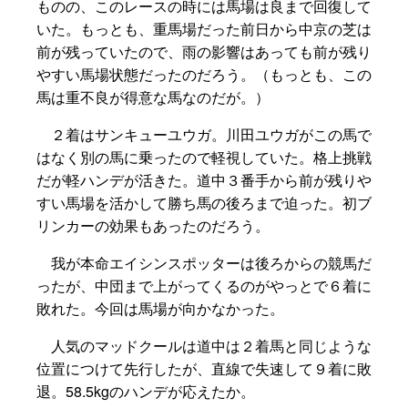
ものの、このレースの時には馬場は良まで回復して
いた。もっとも、重馬場だった前日から中京の芝は
前が残っていたので、雨の影響はあっても前が残り
やすい馬場状態だったのだろう。（もっとも、この
馬は重不良が得意な馬なのだが。）
２着はサンキューユウガ。川田ユウガがこの馬で
はなく別の馬に乗ったので軽視していた。格上挑戦
だが軽ハンデが活きた。道中３番手から前が残りや
すい馬場を活かして勝ち馬の後ろまで迫った。初ブ
リンカーの効果もあったのだろう。
我が本命エイシンスポッターは後ろからの競馬だ
ったが、中団まで上がってくるのがやっとで６着に
敗れた。今回は馬場が向かなかった。
人気のマッドクールは道中は２着馬と同じような
位置につけて先行したが、直線で失速して９着に敗
退。58.5kgのハンデが応えたか。