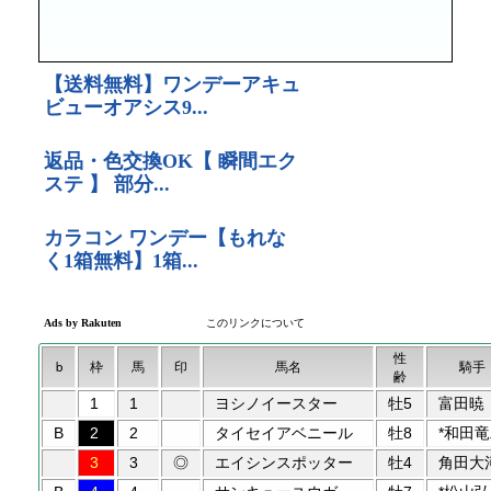
性
b
枠
馬
印
馬名
騎手
齢
1
1
ヨシノイースター
牡5
富田暁
B
2
2
タイセイアベニール
牡8
*和田
3
3
◎
エイシンスポッター
牡4
角田大