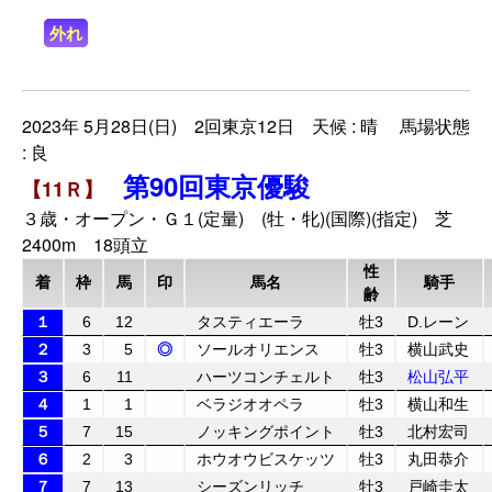
外れ
2023年 5月28日(日) 2回東京12日 天候 : 晴 馬場状態
: 良
第90回東京優駿
【11Ｒ】
３歳・オープン・Ｇ１(定量) (牡・牝)(国際)(指定) 芝
2400m 18頭立
性
着
枠
馬
印
馬名
騎手
齢
１
6
12
タスティエーラ
牡3
D.レーン
２
3
5
◎
ソールオリエンス
牡3
横山武史
３
6
11
ハーツコンチェルト
牡3
松山弘平
４
1
1
ベラジオオペラ
牡3
横山和生
５
7
15
ノッキングポイント
牡3
北村宏司
６
2
3
ホウオウビスケッツ
牡3
丸田恭介
７
7
13
シーズンリッチ
牡3
戸崎圭太