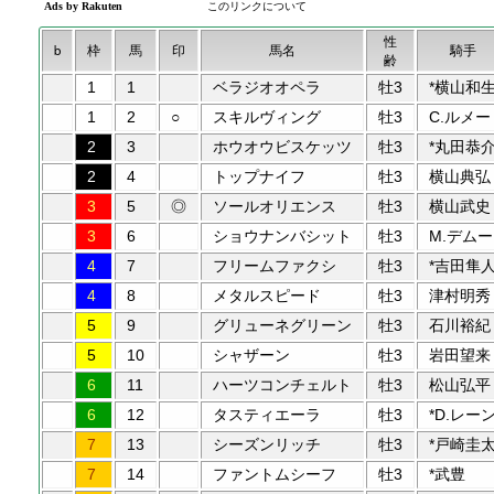
性
b
枠
馬
印
馬名
騎手
齢
1
1
ベラジオオペラ
牡3
*横山和
1
2
○
スキルヴィング
牡3
C.ルメー
2
3
ホウオウビスケッツ
牡3
*丸田恭
2
4
トップナイフ
牡3
横山典弘
3
5
◎
ソールオリエンス
牡3
横山武史
3
6
ショウナンバシット
牡3
M.デムー
4
7
フリームファクシ
牡3
*吉田隼
4
8
メタルスピード
牡3
津村明秀
5
9
グリューネグリーン
牡3
石川裕紀
5
10
シャザーン
牡3
岩田望来
6
11
ハーツコンチェルト
牡3
松山弘平
6
12
タスティエーラ
牡3
*D.レー
7
13
シーズンリッチ
牡3
*戸崎圭
7
14
ファントムシーフ
牡3
*武豊