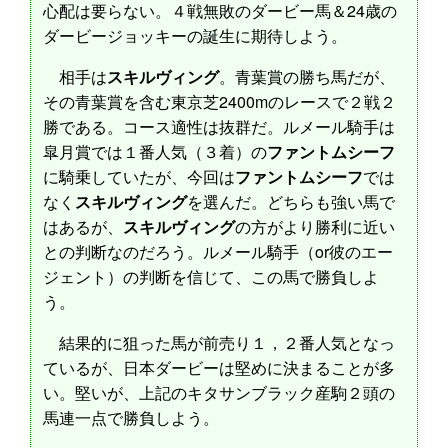
心配は要らない。４戦無敗のダービー馬＆24歳の
ダービージョッキーの誕生に期待しよう。
相手は
スキルヴィング
。青葉賞の勝ち馬だが、
その青葉賞を含む東京芝2400mのレースで２戦２
勝である。コース適性は抜群だ。ルメール騎手は
皐月賞では１番人気（３着）の
ファントムシーフ
に騎乗していたが、今回は
ファントムシーフ
では
なく
スキルヴィング
を選んだ。どちらも強い馬で
はあるが、
スキルヴィング
の方がより勝利に近い
との判断なのだろう。ルメール騎手（or彼のエー
ジェント）の判断を信じて、この馬で勝負しよ
う。
結果的に狙った馬が前売り１，２番人気となっ
ているが、日本ダービーは堅めに決まることが多
い。堅いが、上記のキタサンブラック産駒２頭の
馬連一点で勝負しよう。