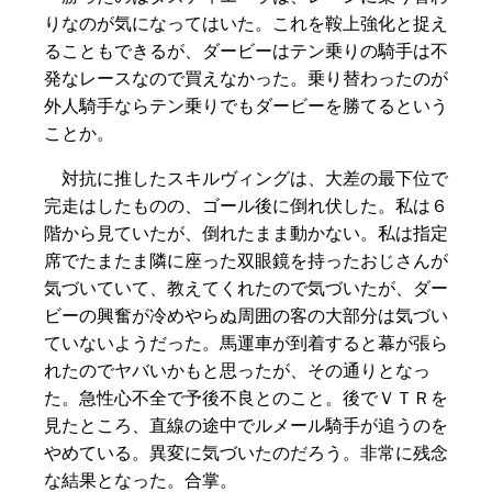
りなのが気になってはいた。これを鞍上強化と捉え
ることもできるが、ダービーはテン乗りの騎手は不
発なレースなので買えなかった。乗り替わったのが
外人騎手ならテン乗りでもダービーを勝てるという
ことか。
対抗に推したスキルヴィングは、大差の最下位で
完走はしたものの、ゴール後に倒れ伏した。私は６
階から見ていたが、倒れたまま動かない。私は指定
席でたまたま隣に座った双眼鏡を持ったおじさんが
気づいていて、教えてくれたので気づいたが、ダー
ビーの興奮が冷めやらぬ周囲の客の大部分は気づい
ていないようだった。馬運車が到着すると幕が張ら
れたのでヤバいかもと思ったが、その通りとなっ
た。急性心不全で予後不良とのこと。後でＶＴＲを
見たところ、直線の途中でルメール騎手が追うのを
やめている。異変に気づいたのだろう。非常に残念
な結果となった。合掌。