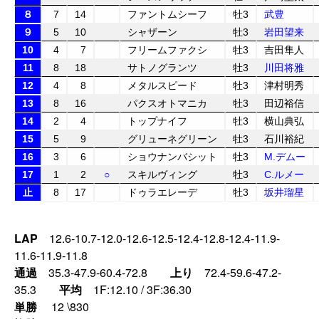
８
7
14
ファントムシーフ
牡3
武豊
９
5
10
シャザーン
牡3
岩田望来
10
4
7
フリームファクシ
牡3
吉田隼人
11
8
18
サトノグランツ
牡3
川田将雅
12
4
8
メタルスピード
牡3
津村明秀
13
8
16
パクスオトマニカ
牡3
田辺裕信
14
2
4
トップナイフ
牡3
横山典弘
15
5
9
グリューネグリーン
牡3
石川裕紀
16
3
6
ショウナンバシット
牡3
M.デムー
17
1
2
○
スキルヴィング
牡3
C.ルメー
止
8
17
ドゥラエレーデ
牡3
坂井瑠星
LAP
12.6-10.7-12.0-12.6-12.5-12.4-12.8-12.4-11.9-
11.6-11.9-11.8
通過
35.3-47.9-60.4-72.8
上り
72.4-59.6-47.2-
35.3
平均
1F:12.10 / 3F:36.30
単勝
12 \830