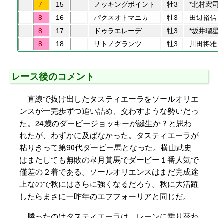
7
15
ノッキングポイント
牡3
*北村宏
8
16
パクスオトマニカ
牡3
田辺裕信
8
17
ドゥラエレーデ
牡3
*坂井瑠
8
18
サトノグランツ
牡3
川田将雅
レース後のコメント
直線で抜け出したタスティエーラをソールオリエ
ンスが一完歩ずつ追い詰め、交わすような勢いだっ
た。24歳のダービージョッキーが誕生か？と思わ
れたが、わずかに及ばなかった。タスティエーラが
粘りきって第90代ダービー馬となった。横山武史
はまたしても無敗の皐月賞馬でダービー１番人気で
僅差の２着である。ソールオリエンスはまだ完成途
上なので秋にはさらに強くなるだろう。秋に大活躍
したらまさに一昨年のエフフォーリアと同じだ。
勝ったのはタスティエーラは、レーンに乗り替わ