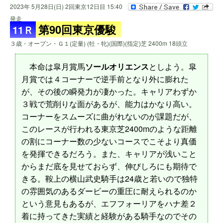
2023年 5月28日(日) 2回東京12日目 15:40
発走
第90回東京優駿
11Ｒ
３歳・オープン・Ｇ１(定量) (牡・牝)(国際)(指定)芝 2400m 18頭立
本命は皐月賞馬
ソールオリエンス
としよう。皐
月賞では４コーナーで逆手前となり外に膨れた
が、その後の瞬発力が凄かった。キャリアわずか
３戦で荒削りな面があるが、能力はかなり高い。
コーナーをスムーズに曲がれないのが課題だが、
このレースが行われる東京芝2400mのような距離
の割にコーナー数の少ないコースでこそより真価
を発揮できるだろう。また、キャリアが浅いこと
からまだ底を見せておらず、伸びしろにも期待で
きる。鞍上の横山武史騎手は24歳と若いので独特
の雰囲気のあるダービーの重圧に耐えられるのか
という意見もあるが、エフフォーリアをハナ差２
着に持ってきた実績と経験がある騎手なのでその