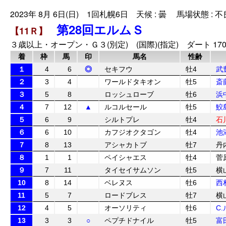
2023年 8月 6日(日) 1回札幌6日 天候 : 曇 馬場状態 : 不
第28回エルムＳ
【11Ｒ】
３歳以上・オープン・Ｇ３(別定) (国際)(指定) ダート 170
着
枠
馬
印
馬名
性齢
１
4
6
◎
セキフウ
牡4
武
２
3
4
ワールドタキオン
牡5
斎
３
5
8
ロッシュローブ
牡6
浜
４
7
12
▲
ルコルセール
牡5
鮫
５
6
9
シルトプレ
牡4
石
６
6
10
カフジオクタゴン
牡4
池
７
8
13
アシャカトブ
牡7
丹
８
1
1
ペイシャエス
牡4
菅
９
7
11
タイセイサムソン
牡5
横
10
8
14
ベレヌス
牡6
西
11
5
7
ロードブレス
牡7
横
12
4
5
オーソリティ
牡6
C
13
3
3
○
ペプチドナイル
牡5
富