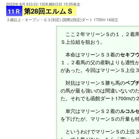
2023年 8月 6日(日) 1回札幌6日目 15:35発走
第28回エルムＳ
11Ｒ
３歳以上・オープン・Ｇ３(別定) (国際)(指定)ダート 1700m 14頭立
ここ２年マリーンＳの１，２着馬
Ｓ上位組を狙おう。
本命はマリーンＳ３着の
セキフ
１，２着馬の父の産駒よりも適性
があった。今回はマリーンＳ上位
対抗はマリーンＳ勝ち馬の
ペプ
の馬が最も強いのは間違いないの
た。それでも函館ダート1700m
単穴はマリーンＳ２着の
ルコル
を下げたが、マリーンＳの斤量も
というわけでマリーンＳの上位３