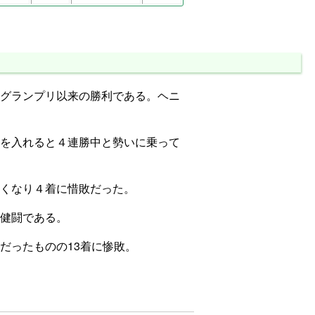
グランプリ以来の勝利である。ヘニ
を入れると４連勝中と勢いに乗って
くなり４着に惜敗だった。
健闘である。
だったものの13着に惨敗。