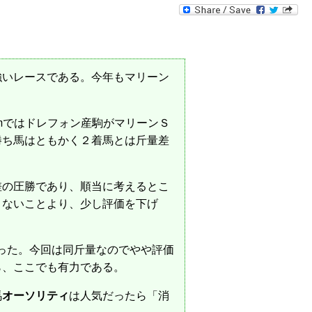
いレースである。今年もマリーン
mではドレフォン産駒がマリーンＳ
勝ち馬はともかく２着馬とは斤量差
半差の圧勝であり、順当に考えるとこ
くないことより、少し評価を下げ
かった。今回は同斤量なのでやや評価
ら、ここでも有力である。
馬
オーソリティ
は人気だったら「消