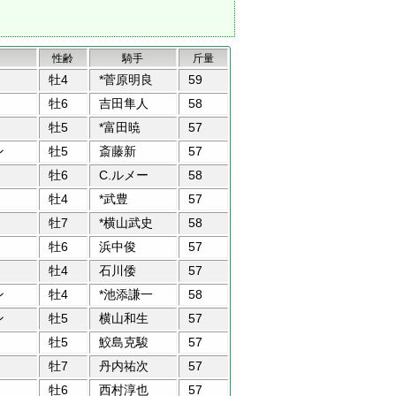
性齢
騎手
斤量
牡4
*菅原明良
59
牡6
吉田隼人
58
牡5
*富田暁
57
ン
牡5
斎藤新
57
牡6
C.ルメー
58
牡4
*武豊
57
牡7
*横山武史
58
牡6
浜中俊
57
牡4
石川倭
57
ン
牡4
*池添謙一
58
ン
牡5
横山和生
57
牡5
鮫島克駿
57
牡7
丹内祐次
57
牡6
西村淳也
57