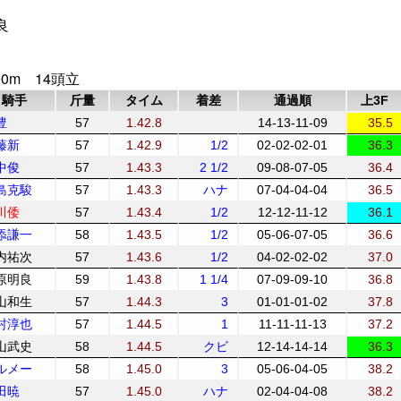
良
0m 14頭立
騎手
斤量
タイム
着差
通過順
上3F
豊
57
1.42.8
14-13-11-09
35.5
藤新
57
1.42.9
1/2
02-02-02-01
36.3
中俊
57
1.43.3
2 1/2
09-08-07-05
36.4
島克駿
57
1.43.3
ハナ
07-04-04-04
36.5
川倭
57
1.43.4
1/2
12-12-11-12
36.1
添謙一
58
1.43.5
1/2
05-06-07-05
36.6
内祐次
57
1.43.6
1/2
04-02-02-02
37.0
原明良
59
1.43.8
1 1/4
07-09-09-10
36.8
山和生
57
1.44.3
3
01-01-01-02
37.8
村淳也
57
1.44.5
1
11-11-11-13
37.2
山武史
58
1.44.5
クビ
12-14-14-14
36.3
.ルメー
58
1.45.0
3
05-06-04-05
38.2
田暁
57
1.45.0
ハナ
02-04-04-08
38.2