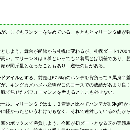
がここでもワンツーを決めている。もともとマリーンＳ組が強
ウ
としよう。舞台が函館から札幌に変わるが、札幌ダート1700
が高い。マリーンＳは３着といっても２着馬とは頭差であり、
３頭が同斤量となったこともあり、逆転の目がある。
チドアイル
とする。前走は57.5kgのハンデを背負って３馬身
だが、キングカメハメハ産駒がこのコースでの成績があまり良
の２戦で見せたパフォーマンスを考えるとここも外せない。
セール
。マリーンＳでは１，３着馬と比べてハンデが0.5kg軽
特に軽かったというわけでもなく、それで連対しているのだか
頭のボックスで勝負しよう。今回が初ダートとなる芝の実績