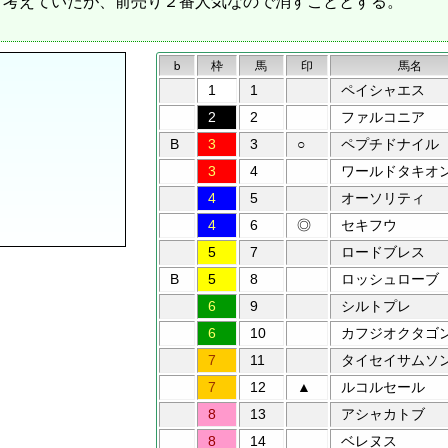
と考えていたが、前売り２番人気なので消すこととする。
b
枠
馬
印
馬名
1
1
ペイシャエス
2
2
ファルコニア
B
3
3
○
ペプチドナイル
3
4
ワールドタキオ
4
5
オーソリティ
4
6
◎
セキフウ
5
7
ロードブレス
B
5
8
ロッシュローブ
6
9
シルトプレ
6
10
カフジオクタゴ
7
11
タイセイサムソ
7
12
▲
ルコルセール
8
13
アシャカトブ
8
14
ベレヌス