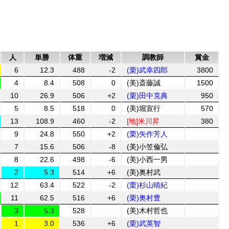
人
単勝
体重
増減
調教師
賞金
6
12.3
488
-2
(栗)武幸四郎
3800
4
8.4
508
0
(美)斎藤誠
1500
10
26.9
506
+2
(栗)田中克典
950
5
8.5
518
0
(美)堀宣行
570
13
108.9
460
-2
[地]米川昇
380
9
24.8
550
+2
(栗)矢作芳人
7
15.6
506
-8
(美)小笠倫弘
8
22.6
498
-6
(美)小西一男
2
5.3
514
+6
(美)奥村武
12
63.4
522
-2
(栗)杉山晴紀
11
62.5
516
+6
(栗)奥村豊
3
5.3
528
(美)木村哲也
1
3.0
536
+6
(栗)武英智