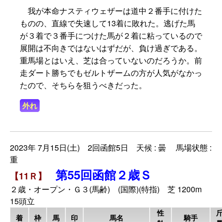
我が本命ナスティウェザーは道中２番手に付けた
ものの、直線で失速して13着に敗れた。逃げた馬
が３着で３番手につけた馬が２着に粘っているので
展開は不向きではないはずだが、負け過ぎである。
重馬場とはいえ、芝は合っていないのだろうか。前
走ダート勝ちでもゼルトザームの方が人気がなかっ
たので、そちらを狙うべきだった。
外れ
2023年 7月15日(土) 2回函館5日 天候 : 曇 馬場状態 :
重
第55回函館２歳Ｓ
【11Ｒ】
２歳・オープン・Ｇ３(馬齢) (国際)(特指) 芝 1200m
15頭立
性
着
枠
馬
印
馬名
騎手