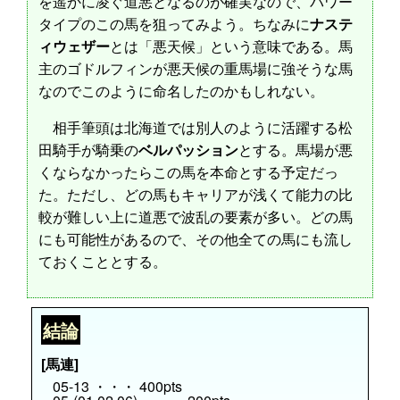
を遥かに凌ぐ道悪となるのが確実なので、パワー
タイプのこの馬を狙ってみよう。ちなみに
ナステ
ィウェザー
とは「悪天候」という意味である。馬
主のゴドルフィンが悪天候の重馬場に強そうな馬
なのでこのように命名したのかもしれない。
相手筆頭は北海道では別人のように活躍する松
田騎手が騎乗の
ベルパッション
とする。馬場が悪
くならなかったらこの馬を本命とする予定だっ
た。ただし、どの馬もキャリアが浅くて能力の比
較が難しい上に道悪で波乱の要素が多い。どの馬
にも可能性があるので、その他全ての馬にも流し
ておくこととする。
結論
[馬連]
05-13 ・・・ 400pts