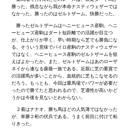
勝った。残念ながら我が本命ナスティウェザーでは
なかった。勝ったのはゼルトザーム。快勝だった。
勝ったゼルトザームはヘニーヒュース産駒。ヘニ
ーヒューズ産駒はダート短距離での活躍が目立つ
が、仕上がりが早く、早い時期なら芝でも勝負にな
る。そういう意味でパイロ産駒のナスティウェザー
ではなく、ヘニーヒュース産駒のゼルトザームを狙
えばよかったか。また、ゼルトザームはあのローザ
ネイから連なる薔薇一族である。近親に芝の重賞で
の活躍馬が多いことから、血統的に芝もこなせるの
だろう。もっとも、今回は重馬場でパワーが必要だ
ったので勝てたと思われるので、芝適性が高いかど
うかは今後を見ないとわからない。
２着はナナオ。勝ち馬ほどの人気薄ではなかった
が、単勝２桁の伏兵である。うまく前目に付けて粘
りきった。