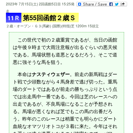
2023年 7月15日(土) 2回函館5日目 15:25発
走
第55回函館２歳Ｓ
11Ｒ
２歳・オープン・Ｇ３(馬齢) (国際)(特指)芝 1200m 15頭立
この世代で初の２歳重賞であるが、当日の函館
は午後９時まで大雨注意報が出るぐらいの悪天候
である。馬場状態も道悪となるだろう。そこで道
悪に強そうな馬を狙う。
本命は
ナスティウェザー
。前走の新馬戦はダー
ト戦で少頭数ながら４馬身差で逃げ切った。重馬
場のダートではあるが前走の勝ちっぷりという点
では出走馬中一番である。今回は芝のレースへの
出走であるが、不良馬場になることが予想され
る。馬場が悪くなれば芝でもこの馬の出番だろ
う。昨年のこのレースは稍重でも明らかにダート
血統なオマツリオトコが３着に来た。今年はそれ