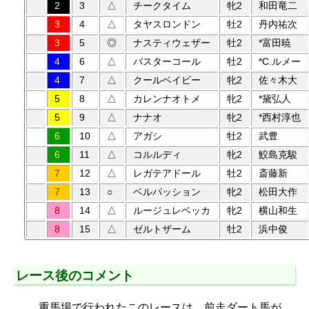
2
3
△
チークタイム
牝2
和田竜二
3
4
△
タヤスロンドン
牡2
丹内祐次
3
5
◎
ナスティウェザー
牡2
*富田暁
4
6
△
バスターコール
牡2
*C.ルメー
4
7
△
クールベイビー
牝2
佐々木大
5
8
△
カレンナオトメ
牝2
*黛弘人
5
9
△
ナナオ
牝2
*西村淳也
6
10
△
アガシ
牡2
武豊
6
11
△
コルルディ
牝2
鮫島克駿
7
12
△
レガテアドール
牡2
斎藤新
7
13
○
ベルパッション
牝2
松田大作
8
14
△
ルージュレベッカ
牝2
横山和生
8
15
△
ゼルトザーム
牡2
浜中俊
レース後のコメント
重馬場で行われたこのレースは、前走ダート馬が