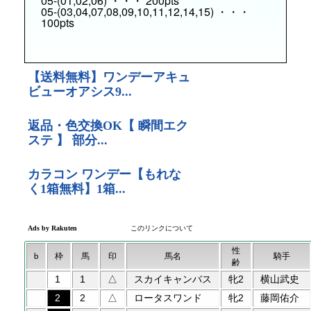
05-(01,02,06) ・・・ 200pts
05-(03,04,07,08,09,10,11,12,14,15) ・・・
100pts
性
b
枠
馬
印
馬名
騎手
齢
1
1
△
スカイキャンバス
牝2
横山武史
2
2
△
ロータスワンド
牝2
藤岡佑介