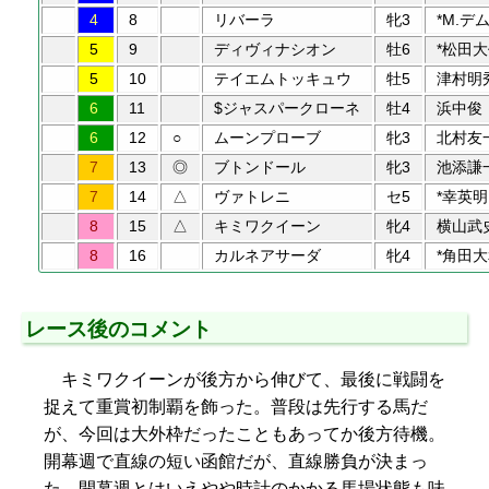
4
8
リバーラ
牝3
*M.デ
5
9
ディヴィナシオン
牡6
*松田
5
10
テイエムトッキュウ
牡5
津村明
6
11
$ジャスパークローネ
牡4
浜中俊
6
12
○
ムーンプローブ
牝3
北村友
7
13
◎
ブトンドール
牝3
池添謙
7
14
△
ヴァトレニ
セ5
*幸英明
8
15
△
キミワクイーン
牝4
横山武
8
16
カルネアサーダ
牝4
*角田
レース後のコメント
キミワクイーンが後方から伸びて、最後に戦闘を
捉えて重賞初制覇を飾った。普段は先行する馬だ
が、今回は大外枠だったこともあってか後方待機。
開幕週で直線の短い函館だが、直線勝負が決まっ
た。開幕週とはいえやや時計のかかる馬場状態も味