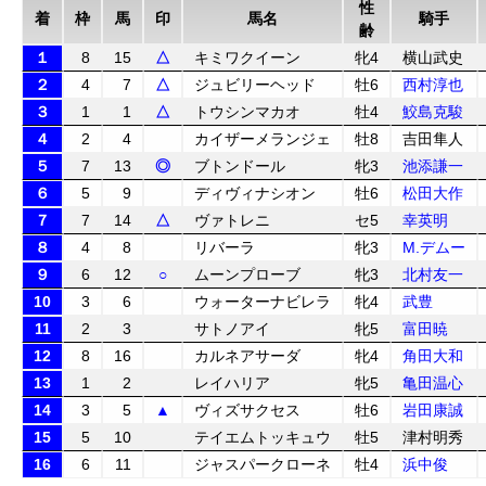
性
着
枠
馬
印
馬名
騎手
齢
１
8
15
△
キミワクイーン
牝4
横山武史
２
4
7
△
ジュビリーヘッド
牡6
西村淳也
３
1
1
△
トウシンマカオ
牡4
鮫島克駿
４
2
4
カイザーメランジェ
牡8
吉田隼人
５
7
13
◎
ブトンドール
牝3
池添謙一
６
5
9
ディヴィナシオン
牡6
松田大作
７
7
14
△
ヴァトレニ
セ5
幸英明
８
4
8
リバーラ
牝3
M.デムー
９
6
12
○
ムーンプローブ
牝3
北村友一
10
3
6
ウォーターナビレラ
牝4
武豊
11
2
3
サトノアイ
牝5
富田暁
12
8
16
カルネアサーダ
牝4
角田大和
13
1
2
レイハリア
牝5
亀田温心
14
3
5
▲
ヴィズサクセス
牡6
岩田康誠
15
5
10
テイエムトッキュウ
牡5
津村明秀
16
6
11
ジャスパークローネ
牡4
浜中俊