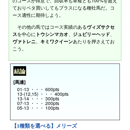
のコースが得意で、回収率も単複とも100%を超え
ておりベタ買いしてもプラスになる種牡馬だ。コ
ース適性に期待しよう。
その他の馬ではコース実績のある
ヴィズサクセ
ス
を中心に
トウシンマカオ
、
ジュビリーヘッド
、
ヴァトレニ
、
キミワクイーン
あたりを押さえてお
こう。
結論
[馬連]
01-13 ・・・ 600pts
13-(12,15) ・・・ 400pts
13-14 ・・・ 300pts
07-13 ・・・ 200pts
05-13 ・・・ 100pts