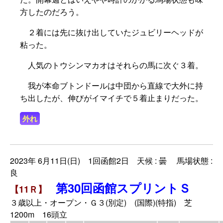
方したのだろう。
２着には先に抜け出していたジュビリーヘッドが
粘った。
人気のトウシンマカオはそれらの馬に次ぐ３着。
我が本命ブトンドールは中団から直線で大外に持
ち出したが、伸びがイマイチで５着止まりだった。
外れ
2023年 6月11日(日) 1回函館2日 天候 : 曇 馬場状態 :
良
第30回函館スプリントＳ
【11Ｒ】
３歳以上・オープン・Ｇ３(別定) (国際)(特指) 芝
1200m 16頭立