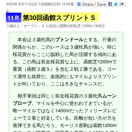
2023年 6月11日(日) 1回函館2日目 15:25発
走
第30回函館スプリントＳ
11Ｒ
３歳以上・オープン・Ｇ３(別定) (国際)(特指)芝 1200m 16頭立
本命は３歳牝馬の
ブトンドール
とする。斤量の
関係からか、このレースは３歳牝馬が強い。特に
桜花賞からここに臨戦した馬が活躍する傾向にあ
る。この馬は前走桜花賞な上に、函館芝1200mで
重賞（函館２歳Ｓ）を含む２戦２勝である。コー
ス適性も抜群だ。血統的にもマイルよりスプリン
トが向いており、ここは大きなチャンスだ。
相手筆頭は同じく前走桜花賞の３最牝馬
ムーン
プローブ
。マイルを中心に使われてきているが、
唯一マイルではなく1400mだったフィリーズレビ
ューで２着と好走している。距離が短い方が力を
発揮できる馬だろう。モーリス産駒は函館1200m