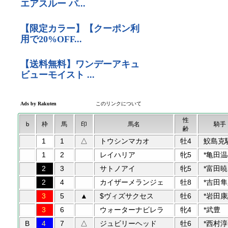
性
b
枠
馬
印
馬名
騎手
齢
1
1
△
トウシンマカオ
牡4
鮫島克
1
2
レイハリア
牝5
*亀田
2
3
サトノアイ
牝5
*富田暁
2
4
カイザーメランジェ
牡8
*吉田
3
5
▲
$ヴィズサクセス
牡6
*岩田
3
6
ウォーターナビレラ
牝4
*武豊
B
4
7
△
ジュビリーヘッド
牡6
*西村