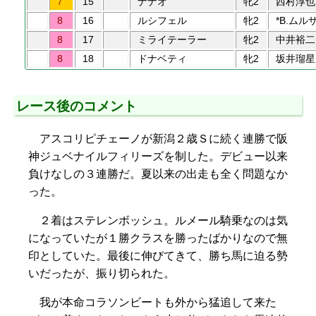
7
15
ナナオ
牝2
西村淳也
8
16
ルシフェル
牝2
*B.ムル
8
17
ミライテーラー
牝2
中井裕二
8
18
ドナベティ
牝2
坂井瑠星
レース後のコメント
アスコリピチェーノが新潟２歳Ｓに続く連勝で阪
神ジュベナイルフィリーズを制した。デビュー以来
負けなしの３連勝だ。夏以来の出走も全く問題なか
った。
２着はステレンボッシュ。ルメール騎乗なのは気
になっていたが１勝クラスを勝ったばかりなので無
印としていた。最後に伸びてきて、勝ち馬に迫る勢
いだったが、振り切られた。
我が本命コラソンビートも外から猛追して来た