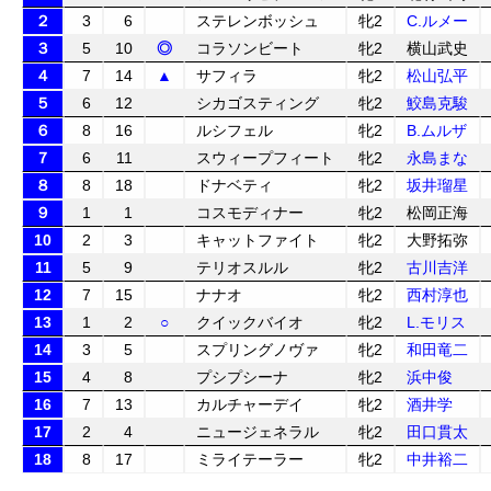
２
3
6
ステレンボッシュ
牝2
C.ルメー
３
5
10
◎
コラソンビート
牝2
横山武史
４
7
14
▲
サフィラ
牝2
松山弘平
５
6
12
シカゴスティング
牝2
鮫島克駿
６
8
16
ルシフェル
牝2
B.ムルザ
７
6
11
スウィープフィート
牝2
永島まな
８
8
18
ドナベティ
牝2
坂井瑠星
９
1
1
コスモディナー
牝2
松岡正海
10
2
3
キャットファイト
牝2
大野拓弥
11
5
9
テリオスルル
牝2
古川吉洋
12
7
15
ナナオ
牝2
西村淳也
13
1
2
○
クイックバイオ
牝2
L.モリス
14
3
5
スプリングノヴァ
牝2
和田竜二
15
4
8
プシプシーナ
牝2
浜中俊
16
7
13
カルチャーデイ
牝2
酒井学
17
2
4
ニュージェネラル
牝2
田口貫太
18
8
17
ミライテーラー
牝2
中井裕二