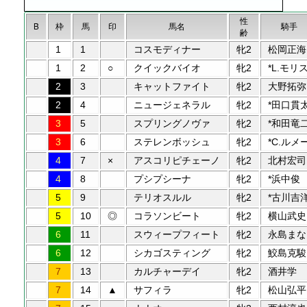
性
B
枠
馬
印
馬名
騎手
齢
1
1
コスモディナー
牝2
松岡正海
1
2
○
クイックバイオ
牝2
*L.モリ
2
3
キャットファイト
牝2
大野拓弥
2
4
ニュージェネラル
牝2
*田口貫
3
5
スプリングノヴァ
牝2
*和田竜
3
6
ステレンボッシュ
牝2
*C.ルメ
4
7
×
アスコリピチェーノ
牝2
北村宏司
4
8
プシプシーナ
牝2
*浜中俊
5
9
テリオスルル
牝2
*古川吉
5
10
◎
コラソンビート
牝2
横山武史
6
11
スウィープフィート
牝2
永島まな
6
12
シカゴスティング
牝2
鮫島克駿
7
13
カルチャーデイ
牝2
酒井学
7
14
▲
サフィラ
牝2
松山弘平