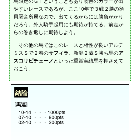
馬限定のＧＩということもあり厩舎のカラーが出
やすいレースであるが、ここ10年で３戦２勝の須
貝厩舎所属なので、出てくるからには勝負がかり
だろう。外人騎手起用にも期待が持てる。前走か
らの巻き返しに期待しよう。
その他の馬ではこのレースと相性が良いアルテ
ミスＳで２着の
サフィラ
、新潟２歳Ｓ勝ち馬の
ア
スコリピチェーノ
といった重賞実績馬を押さえて
おこう。
結論
[馬連]
10-14 ・・・1000pts
07-10 ・・・ 800pts
02-10 ・・・ 200pts