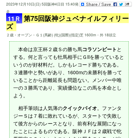
2023年12月10日(日) 5回阪神4日目 15:40発
走
第75回阪神ジュベナイルフィリー
11Ｒ
ズ
２歳・オープン・Ｇ１(馬齢) (牝)(国際)(指定)芝 1600m・外 18頭立
本命は京王杯２歳Ｓの勝ち馬
コラソンビート
と
する。何と言っても牡馬相手にＧIIを勝っていると
いうのが好材料だ。しかもレコード勝ちである。
３連勝中と勢いがあり、1600mの未勝利を勝って
いることから距離延長も問題ない。メンバー中唯
一の３勝馬であり、実績優位なこの馬を本命とし
よう。
相手筆頭は人気薄の
クイックバイオ
。ファンタ
ジーＳは７着に敗れているが、スタートで失敗し
て後方からのレースとなり、前有利な展開になっ
たことによるものである。阪神ＪＦは２歳戦で牝