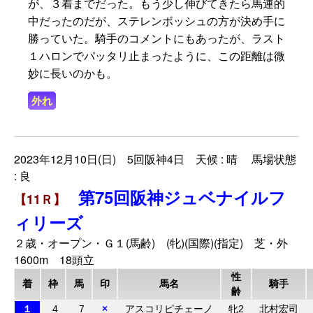
が、３着までだった。もう少し伸びてきたら馬連的
中だったのだが、ステレンボッシュの方が決め手に
勝っていた。騎手のコメントにもあったが、ラスト
１ハロンでパッタリ止まったように、この距離は微
妙に長いのかも。
外れ
2023年12月10日(日) 5回阪神4日 天候 : 晴 馬場状態
: 良
第75回阪神ジュベナイルフ
【11Ｒ】
ィリーズ
２歳・オープン・Ｇ１(馬齢) (牝)(国際)(指定) 芝・外
1600m 18頭立
性
着
枠
馬
印
馬名
騎手
齢
１
4
7
×
アスコリピチェーノ
牝2
北村宏司