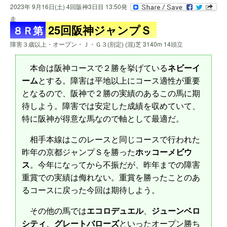
2023年 9月16日(土) 4回阪神3日目 13:50発
走
25回阪神ジャンプＳ
８Ｒ第
障害３歳以上・オープン・Ｊ・Ｇ３(別定) (混)芝 3140m 14頭立
本命は阪神コースで２勝を挙げている
ネビーイ
ーム
とする。障害は平地以上にコース適性が重要
となるので、阪神で２勝の実績のあるこの馬に期
待しよう。障害では安定した成績を収めていて、
特に阪神が得意な馬なので軸として最適だ。
相手本線はこのレースと同じコースで行われた
昨年の京都ジャンプＳを勝った
ホッコーメビウ
ス
。今年になってから不振だが、昨年までの障害
重賞での実績は侮れない。重賞を勝ったことのあ
るコースに戻った今回は期待しよう。
その他の馬では
エコロデュエル
、
ジューンベロ
シティ
、
グレートバローズ
といったオープン勝ち