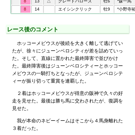
8
13
△
グレートバローズ
牡6
*森一馬
8
14
エイシンクリック
牡9
*小野寺
レース後のコメント
ホッコーメビウスが後続を大きく離して逃げてい
たが、徐々にジューンベロシティが差を詰めていっ
た。そして、直線に置かれた最終障害で並びかけ
た。最終障害後はジューンベロシティーとホッコー
メビウスの一騎打ちとなったが、ジューンベロシテ
ィーが振り切って重賞を連覇した。
２着はホッコーメビウスが得意の阪神で久々の好
走を見せた。最後は勝ち馬に交わされたが、復調を
見せた。
我が本命のネビーイームはそこから４馬身離れた
３着だった。