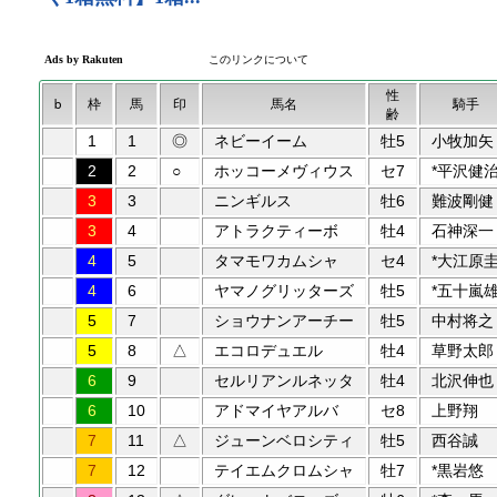
性
b
枠
馬
印
馬名
騎手
齢
1
1
◎
ネビーイーム
牡5
小牧加矢
2
2
○
ホッコーメヴィウス
セ7
*平沢健
3
3
ニンギルス
牡6
難波剛健
3
4
アトラクティーボ
牡4
石神深一
4
5
タマモワカムシャ
セ4
*大江原
4
6
ヤマノグリッターズ
牡5
*五十嵐
5
7
ショウナンアーチー
牡5
中村将之
5
8
△
エコロデュエル
牡4
草野太郎
6
9
セルリアンルネッタ
牡4
北沢伸也
6
10
アドマイヤアルバ
セ8
上野翔
7
11
△
ジューンベロシティ
牡5
西谷誠
7
12
テイエムクロムシャ
牡7
*黒岩悠