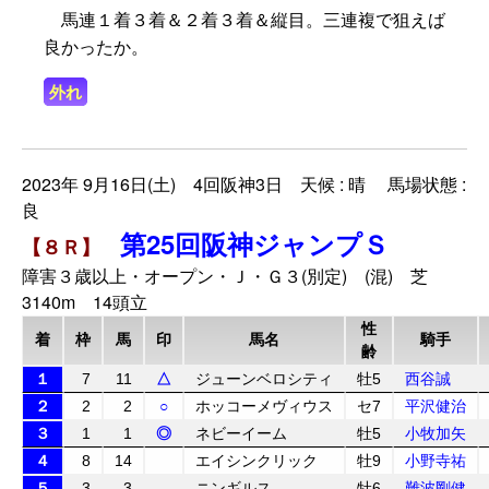
馬連１着３着＆２着３着＆縦目。三連複で狙えば
良かったか。
外れ
2023年 9月16日(土) 4回阪神3日 天候 : 晴 馬場状態 :
良
第25回阪神ジャンプＳ
【８Ｒ】
障害３歳以上・オープン・Ｊ・Ｇ３(別定) (混) 芝
3140m 14頭立
性
着
枠
馬
印
馬名
騎手
齢
１
7
11
△
ジューンベロシティ
牡5
西谷誠
２
2
2
○
ホッコーメヴィウス
セ7
平沢健治
３
1
1
◎
ネビーイーム
牡5
小牧加矢
４
8
14
エイシンクリック
牡9
小野寺祐
５
3
3
ニンギルス
牡6
難波剛健