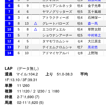
６
6
9
セルリアンルネッタ
牡4
金子光希
７
4
6
ヤマノグリッターズ
牡5
五十嵐雄
８
3
4
アトラクティーボ
牡4
石神深一
９
8
13
△
グレートバローズ
牡6
森一馬
10
5
8
△
エコロデュエル
牡4
草野太郎
11
5
7
ショウナンアーチー
牡5
中村将之
12
4
5
タマモワカムシャ
セ4
大江原圭
13
7
12
テイエムクロムシャ
牡7
黒岩悠
14
6
10
アドマイヤアルバ
セ8
上野翔
LAP
(データ無し)
通過
マイル:104.2
上り
51.0-38.3
平均
1F:13.10 / 3F:39.31
単勝
11 \260
複勝
11 \120 / ２ \230 / １ \180
枠連
2-7 \1,690 (7)
馬連
02-11 \1,620 (5)