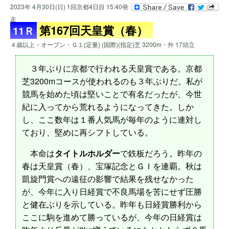
2023年 4月30日(日) 1回京都4日目 15:40発
走
第167回天皇賞（春）
11Ｒ
４歳以上・オープン・Ｇ１(定量) (国際)(指定)芝 3200m・外 17頭立
３年ぶりに京都で行われる天皇賞である。京都
芝3200mコースが使われるのも３年ぶりだ。私が
競馬を始めた頃は堅いことで有名だったが、今世
紀に入ってから荒れるようになってきた。しか
し、ここ数年は１番人気馬が毎年のように連対し
ており、堅めに再シフトしている。
本命は
タイトルホルダー
で鉄板だろう。昨年の
春は天皇賞（春）、宝塚記念とＧＩを連覇。秋は
凱旋門賞への遠征の影響で結果を残せなかった
が、今年に入り日経賞で不良馬場を苦にせず圧勝
と健在ぶりを示している。昨年も日経賞勝利から
ここに駒を進めて勝っているが、今年の日経賞は