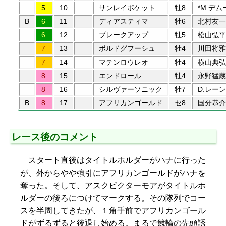
5
10
サンレイポケット
牡8
*M.デム
B
6
11
ディアスティマ
牡6
北村友一
6
12
ブレークアップ
牡5
松山弘平
7
13
ボルドグフーシュ
牡4
川田将雅
7
14
マテンロウレオ
牡4
横山典弘
8
15
エンドロール
牡4
永野猛蔵
8
16
シルヴァーソニック
牡7
D.レーン
B
8
17
アフリカンゴールド
セ8
国分恭介
レース後のコメント
スタート直後はタイトルホルダーがハナに行った
が、外からやや強引にアフリカンゴールドがハナを
奪った。そして、アスクビクターモアがタイトルホ
ルダーの後ろにつけてマークする。その隊列でコー
スを半周してきたが、１角手前でアフリカンゴール
ドがずるずると後退し始める。まるで競輪の先頭誘