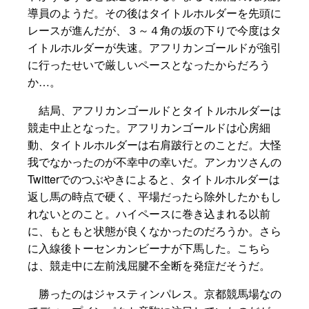
導員のようだ。その後はタイトルホルダーを先頭に
レースが進んだが、３～４角の坂の下りで今度はタ
イトルホルダーが失速。アフリカンゴールドが強引
に行ったせいで厳しいペースとなったからだろう
か…。
結局、アフリカンゴールドとタイトルホルダーは
競走中止となった。アフリカンゴールドは心房細
動、タイトルホルダーは右肩跛行とのことだ。大怪
我でなかったのが不幸中の幸いだ。アンカツさんの
Twitterでのつぶやきによると、タイトルホルダーは
返し馬の時点で硬く、平場だったら除外したかもし
れないとのこと。ハイペースに巻き込まれる以前
に、もともと状態が良くなかったのだろうか。さら
に入線後トーセンカンビーナが下馬した。こちら
は、競走中に左前浅屈腱不全断を発症だそうだ。
勝ったのはジャスティンパレス。京都競馬場なの