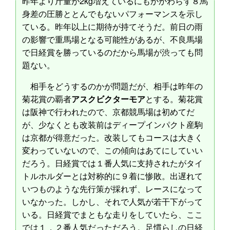
昨年より斤量が2kg増えているにもかかわらず８馬
身差の圧勝ととんでもないパフォーマンスを示し
ている。昨年以上に期待が持てそうだ。前日の雨
の影響で重馬場となる可能性があるが、不良馬場
で日経賞を勝っているのだから馬場が渋っても問
題ない。
相手をどうするのかが問題だが、相手は昨年の
菊花賞の覇者
アスクビクターモア
とする。菊花賞
は阪神で行われたので、京都競馬場は初めてだ
が、少なくとも改装前はディープインパクト産駒
は京都が得意だった。改装してもコースは大きく
変わっていないので、この傾向はあてにしていい
だろう。日経賞では１番人気に支持されたがタイ
トルホルダーとは対称的に９着に惨敗。出遅れて
いつものような先行策が採れず、レースになって
いなかった。しかし、それで人気が若干下がって
いる。日経賞でまともな走りをしていたら、ここ
では１，２番人気だっただろう。足慣らしの日経