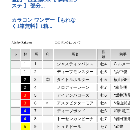
性
b
枠
馬
印
馬名
騎手
齢
1
1
ジャスティンパレス
牡4
C.ルメー
1
2
ディープモンスター
牡5
*浜中俊
2
3
◎
タイトルホルダー
牡5
横山和生
2
4
メロディーレーン
牝7
*幸英明
3
5
アイアンバローズ
牡6
*坂井瑠
3
6
○
アスクビクターモア
牡4
*横山武
4
7
ディープボンド
牡6
和田竜二
4
8
トーセンカンビーナ
牡7
*岩田望
5
9
ヒュミドール
セ7
*武豊