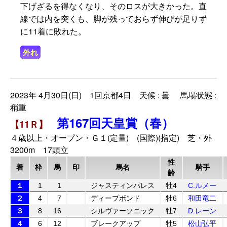
下げざるを得なくなり、そのロスが大きかった。直
線では内を突くも、脚が残っておらず伸びが足りず
に11着に敗れた。
外れ
2023年 4月30日(日) 1回京都4日 天候 : 曇 馬場状態 :
稍重
第167回天皇賞（春）
【11Ｒ】
４歳以上・オープン・Ｇ１(定量) (国際)(指定) 芝・外
3200m 17頭立
性
着
枠
馬
印
馬名
騎手
齢
１
1
1
ジャスティンパレス
牡4
C.ルメー
２
4
7
ディープボンド
牡6
和田竜二
３
8
16
シルヴァーソニック
牡7
D.レーン
４
6
12
ブレークアップ
牡5
松山弘平