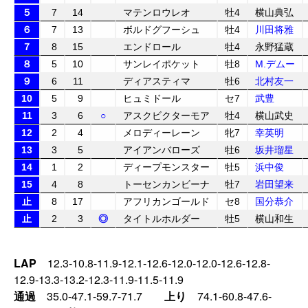
５
7
14
マテンロウレオ
牡4
横山典弘
６
7
13
ボルドグフーシュ
牡4
川田将雅
７
8
15
エンドロール
牡4
永野猛蔵
８
5
10
サンレイポケット
牡8
M.デムー
９
6
11
ディアスティマ
牡6
北村友一
10
5
9
ヒュミドール
セ7
武豊
11
3
6
○
アスクビクターモア
牡4
横山武史
12
2
4
メロディーレーン
牝7
幸英明
13
3
5
アイアンバローズ
牡6
坂井瑠星
14
1
2
ディープモンスター
牡5
浜中俊
15
4
8
トーセンカンビーナ
牡7
岩田望来
止
8
17
アフリカンゴールド
セ8
国分恭介
止
2
3
◎
タイトルホルダー
牡5
横山和生
LAP
12.3-10.8-11.9-12.1-12.6-12.0-12.0-12.6-12.8-
12.9-13.3-13.2-12.3-11.9-11.5-11.9
通過
35.0-47.1-59.7-71.7
上り
74.1-60.8-47.6-