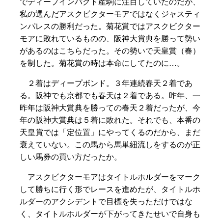
でディープインパクト産駒に注目していたのだが、
私の選んだアスクビクターモアではなくジャスティ
ンパレスの勝利だった。菊花賞ではアスクビクター
モアに敗れているものの、阪神大賞典を勝って勢い
があるのはこちらだった。その勢いで天皇賞（春）
を制した。菊花賞の時は本命にしてたのに…。
２着はディープボンド。３年連続春天２着であ
る。阪神でも京都でも春天は２着である。昨年、一
昨年は阪神大賞典を勝っての春天２着だったが、今
年の阪神大賞典は５着に敗れた。それでも、本番の
天皇賞では「定位置」にやってくるのだから、まだ
衰えていない。この馬から馬単紐流しをするのが正
しい馬券の買い方だったか。
アスクビクターモアはタイトルホルダーをマーク
して勝ちに行く形でレースを進めたが、タイトルホ
ルダーのアクシデントで目標を失っただけではな
く、タイトルホルダーが下がってきたせいで自身も