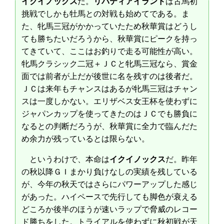
イクイノックス
だ。
リバティアイランド
は古馬初
挑戦でしかも牡馬との対戦も始めてである。ま
た、牝馬三冠がかかっていたため秋華賞はどうし
ても勝ちたいだろうから、秋華賞にピークを持っ
てきていて、ここはお釣りで走る可能性が高い。
牝馬クラシック二冠＋ＪＣと牝馬三冠なら、賞金
面では前者が上だが後世に名を残すのは後者だ。
ＪＣは来年もチャンスはあるが牝馬三冠はチャン
スは一度しかない。エリザベス女王杯を使わずに
ジャパンカップを使ってきたのはＪＣでも勝負に
なるとの判断だろうが、秋華賞に全力で臨んだた
め余力が残っているとは限らない。
というわけで、本命は
イクイノックス
だ。昨年
の秋以降ＧＩまかり負けなしの実績を残している
が、今年の秋天ではさらにパワーアップした感じ
があった。ハイペースで先行しても脚色が衰える
どころか後半のほうが速いラップで脅威のレコー
ド勝ちをした。トライアルを使わずに秋初戦が天