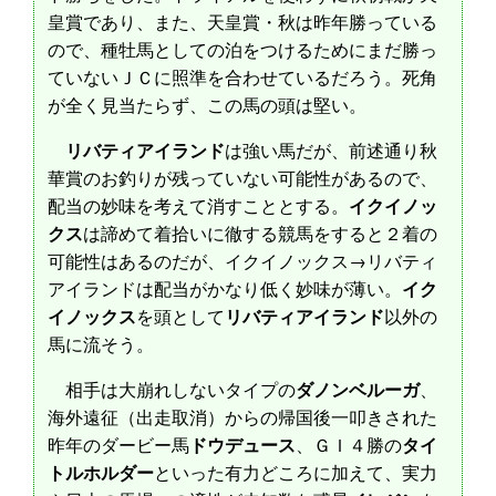
皇賞であり、また、天皇賞・秋は昨年勝っている
ので、種牡馬としての泊をつけるためにまだ勝っ
ていないＪＣに照準を合わせているだろう。死角
が全く見当たらず、この馬の頭は堅い。
リバティアイランド
は強い馬だが、前述通り秋
華賞のお釣りが残っていない可能性があるので、
配当の妙味を考えて消すこととする。
イクイノッ
クス
は諦めて着拾いに徹する競馬をすると２着の
可能性はあるのだが、イクイノックス→リバティ
アイランドは配当がかなり低く妙味が薄い。
イク
イノックス
を頭として
リバティアイランド
以外の
馬に流そう。
相手は大崩れしないタイプの
ダノンベルーガ
、
海外遠征（出走取消）からの帰国後一叩きされた
昨年のダービー馬
ドウデュース
、ＧＩ４勝の
タイ
トルホルダー
といった有力どころに加えて、実力