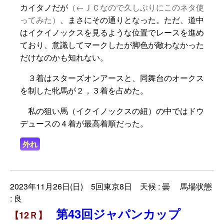
カイタノだが
（←ＪＣなので久しぶりにこのネタ使
ってみた）
、まさにその通りとなった。ただ、道中
はイクイノックスを見るような位置でレースを進め
ており、意識してマークしたが脚色が敵わなかった
だけなのかも知れない。
３着はスターズオンアースと、同舞台のオークス
を制した牝馬が２，３着を占めた。
私の狙い馬（イクイノックスの紐）の中ではドウ
デュースの４着が最高着順だった。
外れ
2023年11月26日(日) 5回東京8日 天候 : 曇 馬場状態
: 良
第43回ジャパンカップ
【12Ｒ】