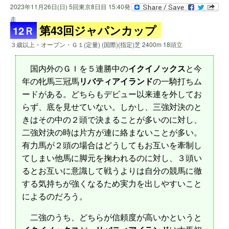
2023年11月26日(日) 5回東京8日目 15:40発
走
第43回ジャパンカップ
12Ｒ
３歳以上・オープン・Ｇ１(定量) (国際)(指定)芝 2400m 18頭立
国内外のＧＩを５連勝中の
イクイノックス
と今
年の牝馬三冠馬
リバティアイランド
の一騎打ちム
ードがある。どちらもデビュー以来連を外してお
らず、底を見せていない。しかし、三強対決のと
きはその中の２頭で決まることが多いのに対し、
二強対決の時は片方が連に絡まないことが多い。
有力馬が２頭の場合はどうしてもお互いを牽制し
てしまい他馬に脚元を掬われるのに対し、３頭い
るとお互いに意識して戦うよりは自分の競馬に徹
する気持ちが強くなるため実力を出しやすいこと
によるのだろう。
二強のうち、どちらが信頼度が高いかというと