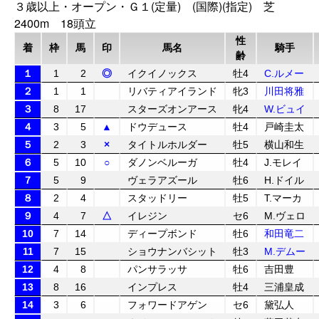
３歳以上・オープン・Ｇ１(定量) (国際)(指定) 芝
2400m 18頭立
性
着
枠
馬
印
馬名
騎手
齢
１
1
2
◎
イクイノックス
牡4
C.ルメー
２
1
1
リバティアイランド
牝3
川田将雅
３
8
17
スターズオンアース
牝4
W.ビュイ
４
3
5
▲
ドウデュース
牡4
戸崎圭太
５
2
3
×
タイトルホルダー
牡5
横山和生
６
5
10
○
ダノンベルーガ
牡4
J.モレイ
７
5
9
ヴェラアズール
牡6
H.ドイル
８
2
4
スタッドリー
牡5
T.マーカ
９
4
7
△
イレジン
セ6
M.ヴェロ
10
7
14
ディープボンド
牡6
和田竜二
11
7
15
ショウナンバシット
牡3
M.デムー
12
4
8
パンサラッサ
牡6
吉田豊
13
8
16
インプレス
牡4
三浦皇成
14
3
6
フォワードアゲン
セ6
黛弘人