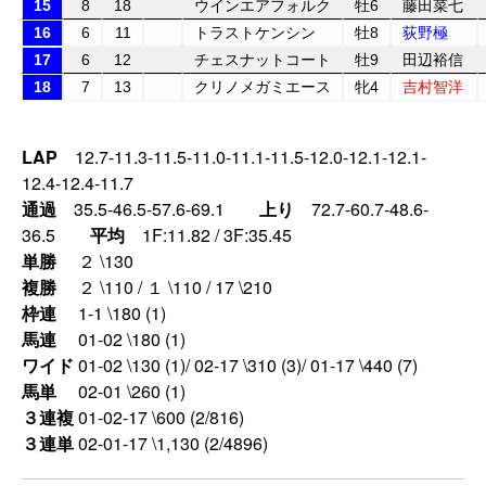
15
8
18
ウインエアフォルク
牡6
藤田菜七
16
6
11
トラストケンシン
牡8
荻野極
17
6
12
チェスナットコート
牡9
田辺裕信
18
7
13
クリノメガミエース
牝4
吉村智洋
LAP
12.7-11.3-11.5-11.0-11.1-11.5-12.0-12.1-12.1-
12.4-12.4-11.7
通過
35.5-46.5-57.6-69.1
上り
72.7-60.7-48.6-
36.5
平均
1F:11.82 / 3F:35.45
単勝
２ \130
複勝
２ \110 / １ \110 / 17 \210
枠連
1-1 \180 (1)
馬連
01-02 \180 (1)
ワイド
01-02 \130 (1)/ 02-17 \310 (3)/ 01-17 \440 (7)
馬単
02-01 \260 (1)
３連複
01-02-17 \600 (2/816)
３連単
02-01-17 \1,130 (2/4896)