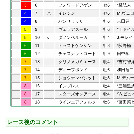
3
6
フォワードアゲン
セ6
*黛弘人
4
7
△
イレジン
セ6
M.ヴェ
4
8
パンサラッサ
牡6
吉田豊
5
9
ヴェラアズール
牡6
*H.ドイ
5
10
○
ダノンベルーガ
牡4
J.モレイ
6
11
トラストケンシン
牡8
*荻野極
6
12
チェスナットコート
牡9
田中学
7
13
クリノメガミエース
牝4
*吉村智
7
14
ディープボンド
牡6
和田竜二
7
15
ショウナンバシット
牡3
M.デム
8
16
インプレス
牡4
*三浦皇
8
17
スターズオンアース
牝4
*W.ビュ
8
18
ウインエアフォルク
牡6
*藤田菜
レース後のコメント