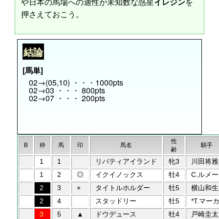
や日本の馬場への適性が未知数な惑星
イレジン
を
押さえておこう。
結論
[馬単]
02→(05,10) ・・・1000pts
02→03 ・・・ 800pts
02→07 ・・・ 200pts
性
B
枠
馬
印
馬名
騎手
齢
1
1
リバティアイランド
牝3
川田将雅
1
2
◎
イクイノックス
牡4
C.ルメー
2
3
×
タイトルホルダー
牡5
横山和生
2
4
スタッドリー
牡5
*T.マー
3
5
▲
ドウデュース
牡4
戸崎圭太