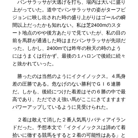
パンサラッサが大逃げを打ち、場内は大いに盛り
上がっていた。道中でパンサラッサの姿がターフビ
ジョンに映し出された時の盛り上がりはゴールの瞬
間以上だったかも知れない。私は芝2400mのスタ
ート地点のやや後方あたりで見ていたが、私の目の
前を馬群が通過した時はまだパンサラッサが先頭だ
った。しかし、2400mでは昨年の秋天の時のよう
にはうまくは行かず、最後の１ハロンで後続に続々
と抜かれていった。
勝ったのは当然のようにイクイノックス。４馬身
差の圧勝である。危なげのない勝利でＧＩ６連勝
だ。しかも、後続につけた着差はその６勝の中で最
高であり、ただでさえ強い馬がここにきてますます
パワーアップしているように見受けられた。
２着は敢えて消した２番人気馬リバティアイラン
ドだった。予想本文で「イクイノックスは諦めて着
拾いに徹する競馬をすると２着の可能性はある」と