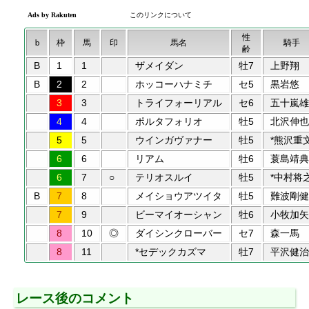
性
b
枠
馬
印
馬名
騎手
齢
B
1
1
ザメイダン
牡7
上野翔
B
2
2
ホッコーハナミチ
セ5
黒岩悠
3
3
トライフォーリアル
セ6
五十嵐雄
4
4
ポルタフォリオ
牡5
北沢伸也
5
5
ウインガヴァナー
牡5
*熊沢重
6
6
リアム
牡6
蓑島靖典
6
7
○
テリオスルイ
牡5
*中村将
B
7
8
メイショウアツイタ
牡5
難波剛健
7
9
ビーマイオーシャン
牡6
小牧加矢
8
10
◎
ダイシンクローバー
セ7
森一馬
8
11
*セデックカズマ
牡7
平沢健治
レース後のコメント