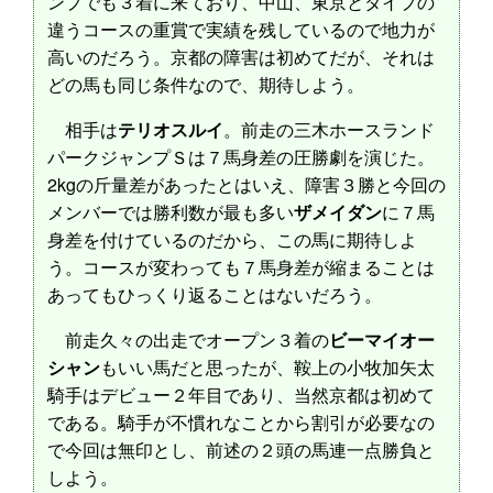
ンプでも３着に来ており、中山、東京とタイプの
違うコースの重賞で実績を残しているので地力が
高いのだろう。京都の障害は初めてだが、それは
どの馬も同じ条件なので、期待しよう。
相手は
テリオスルイ
。前走の三木ホースランド
パークジャンプＳは７馬身差の圧勝劇を演じた。
2kgの斤量差があったとはいえ、障害３勝と今回の
メンバーでは勝利数が最も多い
ザメイダン
に７馬
身差を付けているのだから、この馬に期待しよ
う。コースが変わっても７馬身差が縮まることは
あってもひっくり返ることはないだろう。
前走久々の出走でオープン３着の
ビーマイオー
シャン
もいい馬だと思ったが、鞍上の小牧加矢太
騎手はデビュー２年目であり、当然京都は初めて
である。騎手が不慣れなことから割引が必要なの
で今回は無印とし、前述の２頭の馬連一点勝負と
しよう。