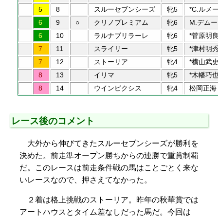
5
8
スルーセブンシーズ
牝5
*C.ルメ
6
9
○
クリノプレミアム
牝6
M.デムー
6
10
ラルナブリラーレ
牝6
*菅原明
7
11
スライリー
牝5
*津村明
7
12
ストーリア
牝4
*横山武
8
13
イリマ
牝5
*木幡巧
8
14
ウインピクシス
牝4
松岡正海
レース後のコメント
大外から伸びてきたスルーセブンシーズが勝利を
決めた。前走準オープン勝ちからの連勝で重賞制覇
だ。このレースは前走条件戦の馬はことごとく来な
いレースなので、押さえてなかった。
２着は格上挑戦のストーリア。昨年の秋華賞では
アートハウスとタイム差なしだった馬だ。今回は