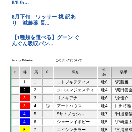
性
b
枠
馬
印
馬名
騎手
齢
1
1
コトブキテティス
牝6
*武藤雅
2
2
クロスマジェスティ
牝4
*柴田善
3
3
リノキアナ
牝6
*原優介
3
4
◎
アートハウス
牝4
川田将雅
4
5
$サトノセシル
牝7
*田辺裕
4
6
シャーレイポピー
牝5
*戸崎圭
5
7
エイシンチラー
牝5
*三浦皇