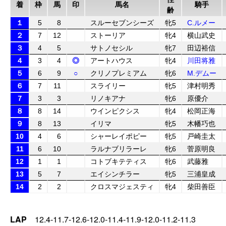
着
枠
馬
印
馬名
騎手
齢
１
5
8
スルーセブンシーズ
牝5
C.ルメー
２
7
12
ストーリア
牝4
横山武史
３
4
5
サトノセシル
牝7
田辺裕信
４
3
4
◎
アートハウス
牝4
川田将雅
５
6
9
○
クリノプレミアム
牝6
M.デムー
６
7
11
スライリー
牝5
津村明秀
７
3
3
リノキアナ
牝6
原優介
８
8
14
ウインピクシス
牝4
松岡正海
９
8
13
イリマ
牝5
木幡巧也
10
4
6
シャーレイポピー
牝5
戸崎圭太
11
6
10
ラルナブリラーレ
牝6
菅原明良
12
1
1
コトブキテティス
牝6
武藤雅
13
5
7
エイシンチラー
牝5
三浦皇成
14
2
2
クロスマジェスティ
牝4
柴田善臣
LAP
12.4-11.7-12.6-12.0-11.4-11.9-12.0-11.2-11.3