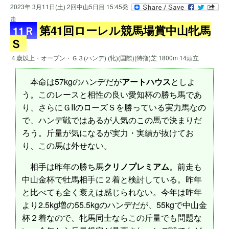
2023年 3月11日(土) 2回中山5日目 15:45発
走
第41回ローレル競馬場賞中山牝馬
11Ｒ
Ｓ
４歳以上・オープン・Ｇ３(ハンデ) (牝)(国際)(特指)芝 1800m 14頭立
本命は57kgのハンデだが
アートハウス
としよ
う。このレースと相性の良い愛知杯の勝ち馬であ
り、さらにＧIIのローズＳを勝っている実力馬なの
で、ハンデ戦ではあるが人気のこの馬で決まりだ
ろう。斤量が気になるが実力・実績が抜けてお
り、この馬は外せない。
相手は昨年の勝ち馬
クリノプレミアム
。前走も
中山金杯で牡馬相手に２着と検討している。昨年
と比べても全く衰えは感じられない。今年は昨年
より2.5kg増の55.5kgのハンデだが、55kgで中山金
杯２着なので、牝馬同士ならこの斤量でも問題な