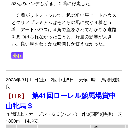
52kgのハンデも活き、２着に好走した。
３着がサトノセシルで、私の狙い馬アートハウス
とクリノプレミアムはそれらの馬に次ぐ４着と５
着。アートハウスは４角で蓋をされてなかなか進路
を見つけられなかったことと、斤量の影響が大き
い。良い脚をわずかな時間しか使えなかった。
外れ
2023年 3月11日(土) 2回中山5日 天候 : 晴 馬場状態 :
良
第41回ローレル競馬場賞中
【11Ｒ】
山牝馬Ｓ
４歳以上・オープン・Ｇ３(ハンデ) (牝)(国際)(特指) 芝
1800m 14頭立
性