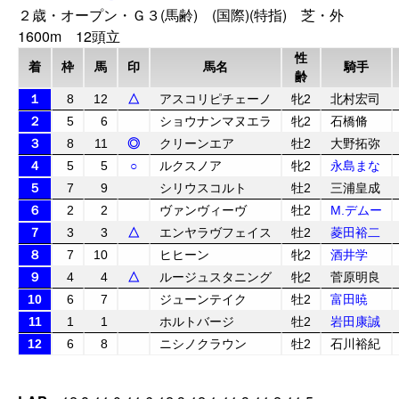
２歳・オープン・Ｇ３(馬齢) (国際)(特指) 芝・外
1600m 12頭立
性
着
枠
馬
印
馬名
騎手
齢
１
8
12
△
アスコリピチェーノ
牝2
北村宏司
２
5
6
ショウナンマヌエラ
牝2
石橋脩
３
8
11
◎
クリーンエア
牡2
大野拓弥
４
5
5
○
ルクスノア
牝2
永島まな
５
7
9
シリウスコルト
牡2
三浦皇成
６
2
2
ヴァンヴィーヴ
牡2
M.デムー
７
3
3
△
エンヤラヴフェイス
牡2
菱田裕二
８
7
10
ヒヒーン
牝2
酒井学
９
4
4
△
ルージュスタニング
牝2
菅原明良
10
6
7
ジューンテイク
牡2
富田暁
11
1
1
ホルトバージ
牡2
岩田康誠
12
6
8
ニシノクラウン
牡2
石川裕紀