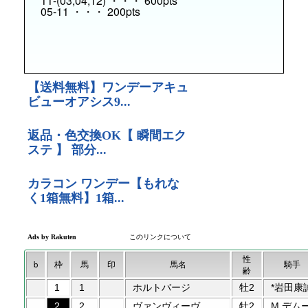
11-(03,04,12) ・・・ 600pts
05-11 ・・・ 200pts
性
b
枠
馬
印
馬名
騎手
齢
1
1
ホルトバージ
牡2
*岩田康
2
2
ヴァンヴィーヴ
牡2
M.デム