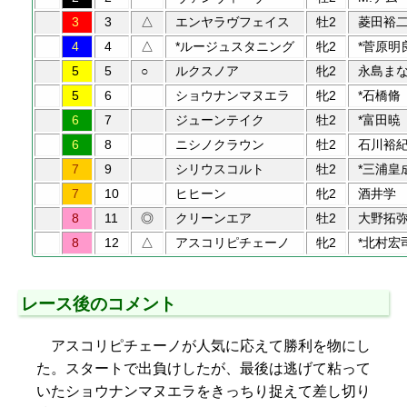
3
3
△
エンヤラヴフェイス
牡2
菱田裕
4
4
△
*ルージュスタニング
牝2
*菅原明
5
5
○
ルクスノア
牝2
永島ま
5
6
ショウナンマヌエラ
牝2
*石橋脩
6
7
ジューンテイク
牡2
*富田暁
6
8
ニシノクラウン
牡2
石川裕
7
9
シリウスコルト
牡2
*三浦皇
7
10
ヒヒーン
牝2
酒井学
8
11
◎
クリーンエア
牡2
大野拓
8
12
△
アスコリピチェーノ
牝2
*北村宏
レース後のコメント
アスコリピチェーノが人気に応えて勝利を物にし
た。スタートで出負けしたが、最後は逃げて粘って
いたショウナンマヌエラをきっちり捉えて差し切り