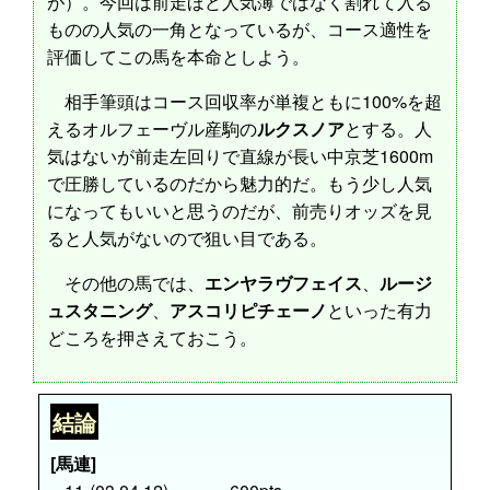
が）。今回は前走ほど人気薄ではなく割れて入る
ものの人気の一角となっているが、コース適性を
評価してこの馬を本命としよう。
相手筆頭はコース回収率が単複ともに100%を超
えるオルフェーヴル産駒の
ルクスノア
とする。人
気はないが前走左回りで直線が長い中京芝1600m
で圧勝しているのだから魅力的だ。もう少し人気
になってもいいと思うのだが、前売りオッズを見
ると人気がないので狙い目である。
その他の馬では、
エンヤラヴフェイス
、
ルージ
ュスタニング
、
アスコリピチェーノ
といった有力
どころを押さえておこう。
結論
[馬連]