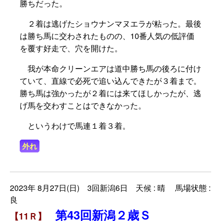
勝ちだった。
２着は逃げたショウナンマヌエラが粘った。最後
は勝ち馬に交わされたものの、10番人気の低評価
を覆す好走で、穴を開けた。
我が本命クリーンエアは道中勝ち馬の後ろに付け
ていて、直線で必死で追い込んできたが３着まで。
勝ち馬は強かったが２着には来てほしかったが、逃
げ馬を交わすことはできなかった。
というわけで馬連１着３着。
外れ
2023年 8月27日(日) 3回新潟6日 天候 : 晴 馬場状態 :
良
第43回新潟２歳Ｓ
【11Ｒ】