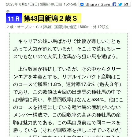
2023年 8月27日(日) 3回新潟6日目 15:45発
走
第43回新潟２歳Ｓ
11Ｒ
２歳・オープン・Ｇ３(馬齢) (国際)(特指)芝 1600m・外 12頭立
キャリアの浅い馬ばかりで比較が難しいことも
あって人気が割れているが、そこまで荒れるレー
スでもないので人気上位馬から狙い馬を選ぼう。
上位数頭が拮抗しているが、その中から
クリー
ンエア
を本命とする。リアルインパクト産駒はこ
のコースで勝率11.8%、連対率17.6%（過去３年）
であり、この数値は今回の出走馬の種牡馬の中で
は極端に高い。単勝回収率はなんと584%。他にこ
のコースを得意にしている種牡馬の産駒がいない
メンバー構成で、この回収率の高さの種牡馬の産
駒は魅力的である。この馬自身前走で同コースを
勝っている（それが回収率を押し上げているのだ