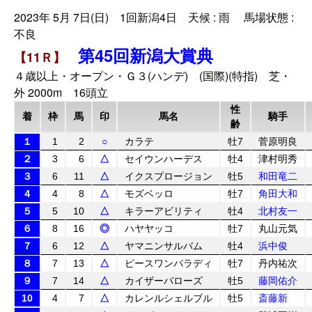
2023年 5月 7日(日) 1回新潟4日 天候 : 雨 馬場状態 :
不良
第45回新潟大賞典
【11Ｒ】
４歳以上・オープン・Ｇ３(ハンデ) (国際)(特指) 芝・
外 2000m 16頭立
性
着
枠
馬
印
馬名
騎手
齢
１
1
2
○
カラテ
牡7
菅原明良
２
3
6
△
セイウンハーデス
牡4
津村明秀
３
6
11
△
イクスプロージョン
牡5
和田竜二
４
4
8
△
モズベッロ
牡7
角田大和
５
5
10
△
キラーアビリティ
牡4
北村友一
６
8
16
◎
ハヤヤッコ
牡7
丸山元気
７
6
12
△
ヤマニンサルバム
牡4
浜中俊
８
7
13
△
ピースワンパラディ
牡7
丹内祐次
９
7
14
△
カイザーバローズ
牡5
藤岡佑介
10
4
7
△
カレンルシェルブル
牡5
斎藤新