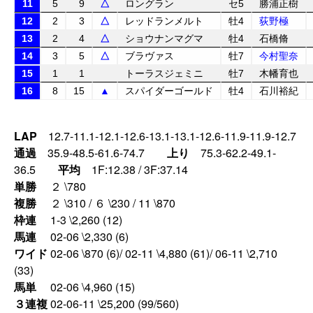
11
5
9
△
ロングラン
セ5
勝浦正樹
12
2
3
△
レッドランメルト
牡4
荻野極
13
2
4
△
ショウナンマグマ
牡4
石橋脩
14
3
5
△
ブラヴァス
牡7
今村聖奈
15
1
1
トーラスジェミニ
牡7
木幡育也
16
8
15
▲
スパイダーゴールド
牡4
石川裕紀
LAP
12.7-11.1-12.1-12.6-13.1-13.1-12.6-11.9-11.9-12.7
通過
35.9-48.5-61.6-74.7
上り
75.3-62.2-49.1-
36.5
平均
1F:12.38 / 3F:37.14
単勝
２ \780
複勝
２ \310 / ６ \230 / 11 \870
枠連
1-3 \2,260 (12)
馬連
02-06 \2,330 (6)
ワイド
02-06 \870 (6)/ 02-11 \4,880 (61)/ 06-11 \2,710
(33)
馬単
02-06 \4,960 (15)
３連複
02-06-11 \25,200 (99/560)