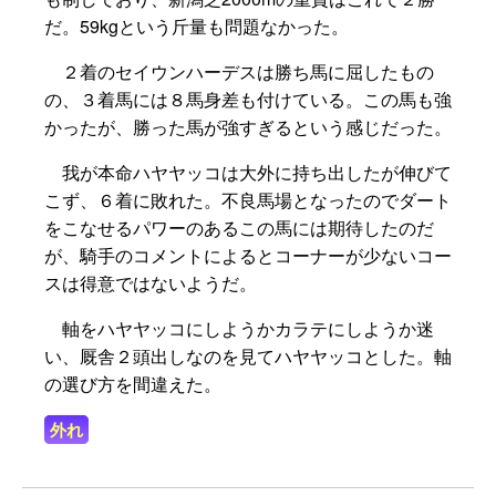
だ。59kgという斤量も問題なかった。
２着のセイウンハーデスは勝ち馬に屈したもの
の、３着馬には８馬身差も付けている。この馬も強
かったが、勝った馬が強すぎるという感じだった。
我が本命ハヤヤッコは大外に持ち出したが伸びて
こず、６着に敗れた。不良馬場となったのでダート
をこなせるパワーのあるこの馬には期待したのだ
が、騎手のコメントによるとコーナーが少ないコー
スは得意ではないようだ。
軸をハヤヤッコにしようかカラテにしようか迷
い、厩舎２頭出しなのを見てハヤヤッコとした。軸
の選び方を間違えた。
外れ