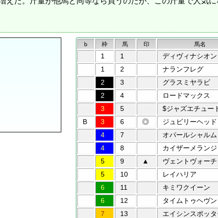
g増えた。斤量が他馬と同等なら買うのだが、この斤量で人気
b
枠
馬
印
馬名
1
1
ディヴィナシオン
1
2
ナランフレグ
2
3
グラスミヤラビ
2
4
ロードマックス
3
5
$ジャズエチュー
B
3
6
◎
ジュビリーヘッド
4
7
オパールシャルム
4
8
カイザーメランジ
5
9
▲
ヴェントヴォーチ
5
10
レイハリア
6
11
キミワクイーン
6
12
タイムトゥヘヴン
7
13
エイシンスポッタ