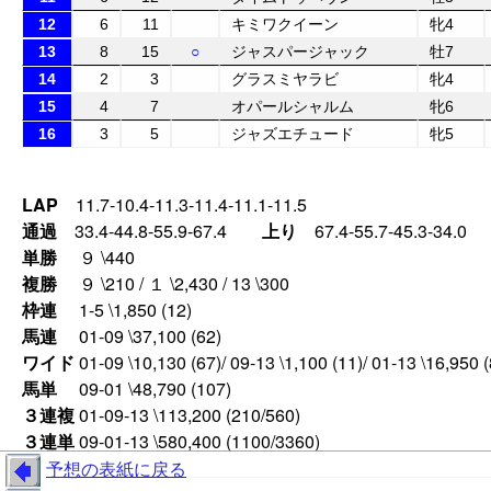
12
6
11
キミワクイーン
牝4
13
8
15
○
ジャスパージャック
牡7
14
2
3
グラスミヤラビ
牝4
15
4
7
オパールシャルム
牝6
16
3
5
ジャズエチュード
牝5
LAP
11.7-10.4-11.3-11.4-11.1-11.5
通過
33.4-44.8-55.9-67.4
上り
67.4-55.7-45.3-34.0
単勝
９ \440
複勝
９ \210 / １ \2,430 / 13 \300
枠連
1-5 \1,850 (12)
馬連
01-09 \37,100 (62)
ワイド
01-09 \10,130 (67)/ 09-13 \1,100 (11)/ 01-13 \16,950 
馬単
09-01 \48,790 (107)
３連複
01-09-13 \113,200 (210/560)
３連単
09-01-13 \580,400 (1100/3360)
予想の表紙に戻る