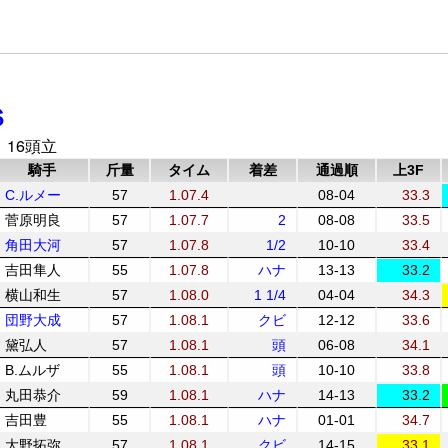
Ｓ
 16頭立
騎手
斤量
タイム
着差
通過順
上3F
C.ルメー
57
1.07.4
08-04
33.3
菅原明良
57
1.07.7
2
08-08
33.5
角田大河
57
1.07.8
1/2
10-10
33.4
吉田隼人
55
1.07.8
ハナ
13-13
33.2
横山和生
57
1.08.0
1 1/4
04-04
34.3
団野大成
57
1.08.1
クビ
12-12
33.6
黛弘人
57
1.08.1
頭
06-08
34.1
B.ムルザ
55
1.08.1
頭
10-10
33.8
丸田恭介
59
1.08.1
ハナ
14-13
33.2
吉田豊
55
1.08.1
ハナ
01-01
34.7
大野拓弥
57
1.08.1
クビ
14-15
33.1