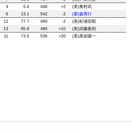
4
5.4
446
+2
(美)奥村武
6
13.1
542
-2
(栗)森秀行
12
77.7
490
-2
(美)杉浦宏昭
13
85.8
486
+10
(美)武藤善則
11
73.5
536
+20
(美)黒岩陽一