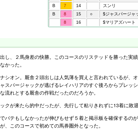
B
7
14
スンリ
B
8
15
○
$ジャスパージャ
8
16
$マリアズハート
出し、２馬身差の快勝。このコースのリステッドを勝った実績
なかった。
ナシオン。厩舎２頭出しは人気薄を買えと言われているが、オ
ャスパージャックが逃げるレイハリアのすぐ後ろからプレッシ
な流れとする厩舎の作戦だったのだろうか。
ックが来たら的中だったが、先行して粘りきれずに13着に敗
でバテもしなかったが伸びもせず５着と掲示板を確保するのが
が、このコースで初めての馬券圏外となった。