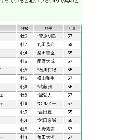
になっていると狙いづらいので無印と
性齢
騎手
斤量
牡6
*菅原明良
57
牡7
丸田恭介
59
牝4
柴田善臣
55
牡5
団野大成
57
ド
牝5
*石川裕紀
55
牡6
横山和生
57
牝6
*武藤雅
55
ェ
牡8
*黛弘人
57
ェ
牡6
*C.ルメー
57
牝5
*吉田豊
55
牝4
*岩田康誠
55
牡5
大野拓弥
57
ー
牡4
角田大河
57