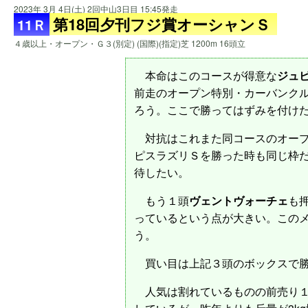
2023年 3月 4日(土) 2回中山3日目 15:45発走
第18回夕刊フジ賞オーシャンＳ
11Ｒ
４歳以上・オープン・Ｇ３(別定) (国際)(指定)芝 1200m 16頭立
本命はこのコースが得意な
ジュ
前走のオープン特別・カーバンクル
ろう。ここで勝ってはずみを付け
対抗はこれまた同コースのオープ
ピスラズリＳを勝った時も同じ枠
待したい。
もう１頭
ヴェントヴォーチェ
も
っているという点が大きい。この
う。
買い目は上記３頭のボックスで勝
人気は割れているものの前売り１