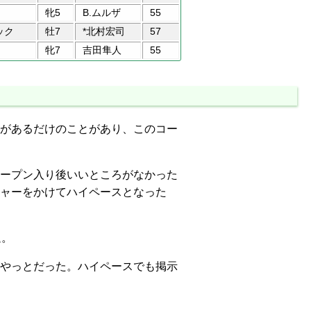
牝5
B.ムルザ
55
ック
牡7
*北村宏司
57
牝7
吉田隼人
55
があるだけのことがあり、このコー
ープン入り後いいところがなかった
ャーをかけてハイペースとなった
退。
やっとだった。ハイペースでも掲示