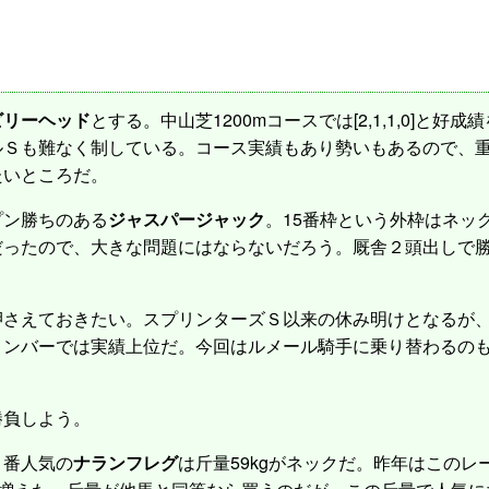
ビリーヘッド
とする。中山芝1200mコースでは[2,1,1,0]と
Ｓも難なく制している。コース実績もあり勢いもあるので、重賞
たいところだ。
ン勝ちのある
ジャスパージャック
。15番枠という外枠はネッ
だったので、大きな問題にはならないだろう。厩舎２頭出しで
押さえておきたい。スプリンターズＳ以来の休み明けとなるが
メンバーでは実績上位だ。今回はルメール騎手に乗り替わるの
負しよう。
番人気の
ナランフレグ
は斤量59kgがネックだ。昨年はこの