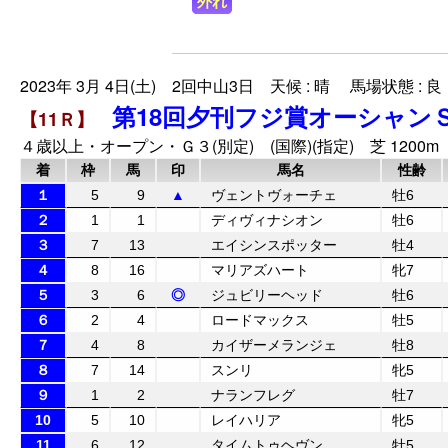
外れ
2023年 3月 4日(土) 2回中山3日 天候 : 晴 馬場状態 : 良
第18回夕刊フジ賞オーシャン
【11Ｒ】
４歳以上・オープン・Ｇ３(別定) (国際)(指定) 芝 1200m
着
枠
馬
印
馬名
性齢
１
5
9
▲
ヴェントヴォーチェ
牡6
２
1
1
ディヴィナシオン
牡6
３
7
13
エイシンスポッター
牡4
４
8
16
マリアズハート
牝7
５
3
6
◎
ジュビリーヘッド
牡6
６
2
4
ロードマックス
牡5
７
4
8
カイザーメランジェ
牡8
８
7
14
スンリ
牝5
９
1
2
ナランフレグ
牡7
10
5
10
レイハリア
牝5
11
6
12
タイムトゥヘヴン
牡5