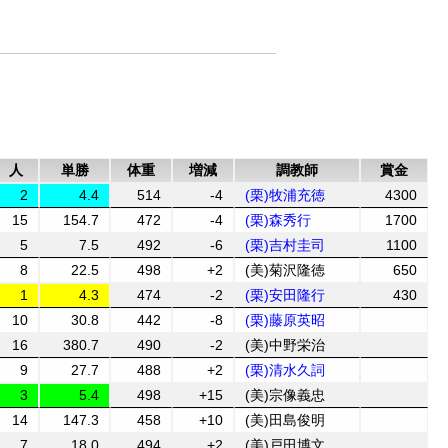
人
単勝
体重
増減
調教師
賞金
2
4.4
514
-4
(栗)牧浦充徳
4300
15
154.7
472
-4
(栗)森秀行
1700
5
7.5
492
-6
(栗)吉村圭司
1100
8
22.5
498
+2
(美)菊沢隆徳
650
1
4.3
474
-2
(栗)安田隆行
430
10
30.8
442
-8
(栗)藤原英昭
16
380.7
490
-2
(美)中野栄治
9
27.7
488
+2
(栗)清水久詞
3
5.4
498
+15
(美)宗像義忠
14
147.3
458
+10
(美)田島俊明
7
18.0
494
+2
(美)戸田博文