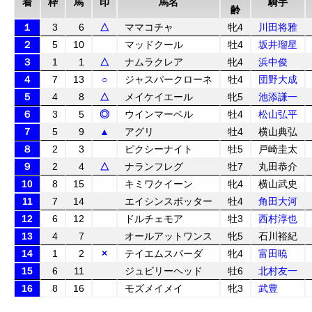
着
枠
馬
印
馬名
騎手
齢
１
3
6
△
ママコチャ
牝4
川田将雅
２
5
10
マッドクール
牡4
坂井瑠星
３
1
1
△
ナムラクレア
牝4
浜中俊
４
7
13
○
ジャスパークローネ
牡4
団野大成
５
4
8
△
メイケイエール
牝5
池添謙一
６
3
5
◎
ウインマーベル
牡4
松山弘平
７
5
9
▲
アグリ
牡4
横山典弘
８
2
3
ピクシーナイト
牡5
戸崎圭太
９
2
4
△
ナランフレグ
牡7
丸田恭介
10
8
15
キミワクイーン
牝4
横山武史
11
7
14
エイシンスポッター
牡4
角田大河
12
6
12
ドルチェモア
牡3
西村淳也
13
4
7
オールアットワンス
牝5
石川裕紀
14
1
2
×
テイエムスパーダ
牝4
富田暁
15
6
11
ジュビリーヘッド
牡6
北村友一
16
8
16
モズメイメイ
牝3
武豊