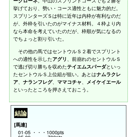
ークローネ
。中山のスプリントコースでも２勝を
挙げており、勢い・コース適性ともに魅力的だ。
スプリンターズＳは特に近年は内枠が有利なのだ
が、外枠を引いたのがマイナス材料。４枠より内
なら本命を考えていたのだが、枠順が気になるの
でちょっと割り引いた。
その他の馬ではセントウルＳ２着でスプリント
への適性を示した
アグリ
、前崩れのセントウルＳ
で逃げ切り勝ちを収めた
テイエムスパーダ
といっ
たセントウルＳ上位組が狙い。あとは
ナムラクレ
ア
、
ナランフレグ
、
ママコチャ
、
メイケイエール
といったところを押さえておこう。
結論
[馬連]
01-05 ・・・1000pts