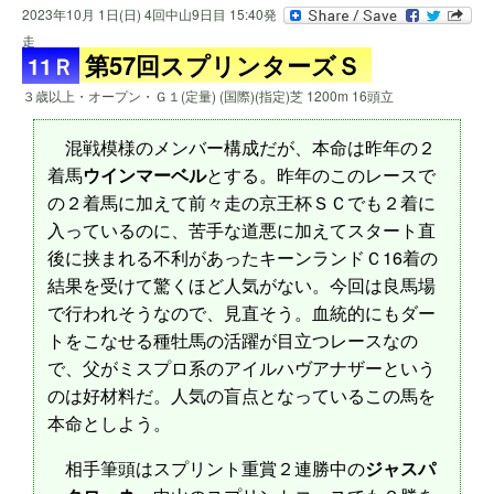
2023年10月 1日(日) 4回中山9日目 15:40発
走
第57回スプリンターズＳ
11Ｒ
３歳以上・オープン・Ｇ１(定量) (国際)(指定)芝 1200m 16頭立
混戦模様のメンバー構成だが、本命は昨年の２
着馬
ウインマーベル
とする。昨年のこのレースで
の２着馬に加えて前々走の京王杯ＳＣでも２着に
入っているのに、苦手な道悪に加えてスタート直
後に挟まれる不利があったキーンランドＣ16着の
結果を受けて驚くほど人気がない。今回は良馬場
で行われそうなので、見直そう。血統的にもダー
トをこなせる種牡馬の活躍が目立つレースなの
で、父がミスプロ系のアイルハヴアナザーという
のは好材料だ。人気の盲点となっているこの馬を
本命としよう。
相手筆頭はスプリント重賞２連勝中の
ジャスパ