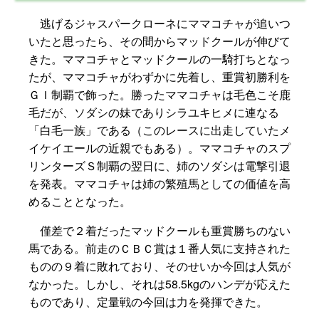
逃げるジャスパークローネにママコチャが追いつ
いたと思ったら、その間からマッドクールが伸びて
きた。ママコチャとマッドクールの一騎打ちとなっ
たが、ママコチャがわずかに先着し、重賞初勝利を
ＧＩ制覇で飾った。勝ったママコチャは毛色こそ鹿
毛だが、ソダシの妹でありシラユキヒメに連なる
「白毛一族」である（このレースに出走していたメ
イケイエールの近親でもある）。ママコチャのスプ
リンターズＳ制覇の翌日に、姉のソダシは電撃引退
を発表。ママコチャは姉の繁殖馬としての価値を高
めることとなった。
僅差で２着だったマッドクールも重賞勝ちのない
馬である。前走のＣＢＣ賞は１番人気に支持された
ものの９着に敗れており、そのせいか今回は人気が
なかった。しかし、それは58.5kgのハンデが応えた
ものであり、定量戦の今回は力を発揮できた。