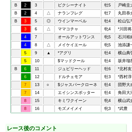
B
2
3
ピクシーナイト
牡5
戸崎圭
B
2
4
△
ナランフレグ
牡7
丸田恭
B
3
5
◎
ウインマーベル
牡4
松山弘
3
6
△
ママコチャ
牝4
*川田
4
7
オールアットワンス
牝5
石川裕
4
8
△
メイケイエール
牝5
池添謙
5
9
▲
*アグリ
牡4
横山典
5
10
$マッドクール
牡4
坂井瑠
B
6
11
ジュビリーヘッド
牡6
*北村
6
12
ドルチェモア
牡3
*西村
7
13
○
$ジャスパークローネ
牡4
団野大
7
14
エイシンスポッター
牡4
角田大
8
15
キミワクイーン
牝4
横山武
8
16
モズメイメイ
牝3
*武豊
レース後のコメント