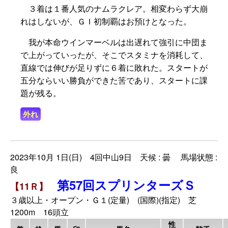
３着は１番人気のナムラクレア。相変わらず大崩
れはしないが、ＧＩ初制覇はお預けとなった。
我が本命ウインマーベルは出遅れて強引に中団ま
で上がっていったが、そこでスタミナを消耗して、
直線では伸びが足りずに６着に敗れた。スタートが
五分ならいい勝負ができた筈であり、スタートに課
題が残る。
外れ
2023年10月 1日(日) 4回中山9日 天候 : 曇 馬場状態 :
良
第57回スプリンターズＳ
【11Ｒ】
３歳以上・オープン・Ｇ１(定量) (国際)(指定) 芝
1200m 16頭立
性