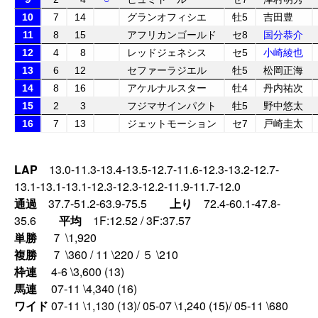
10
7
14
グランオフィシエ
牡5
吉田豊
11
8
15
アフリカンゴールド
セ8
国分恭介
12
4
8
レッドジェネシス
セ5
小崎綾也
13
6
12
セファーラジエル
牡5
松岡正海
14
8
16
アケルナルスター
牡4
丹内祐次
15
2
3
フジマサインパクト
牡5
野中悠太
16
7
13
ジェットモーション
セ7
戸崎圭太
LAP
13.0-11.3-13.4-13.5-12.7-11.6-12.3-13.2-12.7-
13.1-13.1-13.1-12.3-12.3-12.2-11.9-11.7-12.0
通過
37.7-51.2-63.9-75.5
上り
72.4-60.1-47.8-
35.6
平均
1F:12.52 / 3F:37.57
単勝
７ \1,920
複勝
７ \360 / 11 \220 / ５ \210
枠連
4-6 \3,600 (13)
馬連
07-11 \4,340 (16)
ワイド
07-11 \1,130 (13)/ 05-07 \1,240 (15)/ 05-11 \680