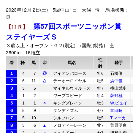
2023年12月 2日(土) 5回中山1日 天候 : 晴 馬場状態 :
良
第57回スポーツニッポン賞
【11Ｒ】
ステイヤーズＳ
３歳以上・オープン・Ｇ２(別定) (国際)(特指) 芝
3600m 16頭立
性
着
枠
馬
印
馬名
騎手
齢
１
4
7
◎
アイアンバローズ
牡6
石橋脩
２
6
11
△
テーオーロイヤル
牡5
浜中俊
３
3
5
マイネルウィルトス
牡7
横山武史
４
1
2
ワープスピード
牡4
荻野極
５
1
1
×
キングズレイン
牡3
W.ビュイ
６
5
9
ダンディズム
セ7
富田暁
７
5
10
シルブロン
牡5
T.マーカ
８
3
6
▲
メロディーレーン
牝7
菅原明良
９
2
4
○
ヒュミドール
セ7
津村明秀