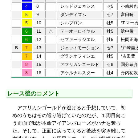
4
8
レッドジェネシス
セ5
小崎綾也
5
9
ダンディズム
セ7
富田暁
5
10
シルブロン
牡5
*T.マー
6
11
△
テーオーロイヤル
牡5
浜中俊
6
12
セファーラジエル
牡5
松岡正海
B
7
13
ジェットモーション
セ7
*戸崎圭
7
14
グランオフィシエ
牡5
*吉田豊
8
15
アフリカンゴールド
セ8
国分恭介
8
16
アケルナルスター
牡4
丹内祐次
レース後のコメント
アフリカンゴールドが逃げると予想していて、初
めのうちはその通り逃げていたのだが、１周目向こ
う正面で我が本命アイアンバローズがハナを奪っ
た。そして、正面に戻ってくると後続を突き離して