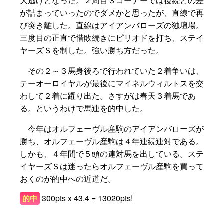
大逃げとなった。２周目３コーナーでは後続との差
が詰まっていったのでダメかと思ったが、直線で再
び突き離した。直線はアイアンバローズの独壇場。
三度目の正直で惜敗続きにピリオドを打ち、ステイ
ヤーズＳを制した。強い勝ち方だった。
その２～３馬身後ろで行われていた２着争いは、
テーオーロイヤルが最後にマイネルウィルトスを交
わして２着に躍り出た。さすがは春天３着馬であ
る。というわけで馬連を的中した。
今年はオルフェーヴル産駒のアイアンバローズが
勝ち、オルフェーヴル産駒は４年連続連対である。
しかも、４年間で５頭の連対馬を出している。ステ
イヤーズＳは迷ったらオルフェーヴル産駒を買って
おくのが的中への近道だ。
300pts x 43.4 = 13020pts!
的中