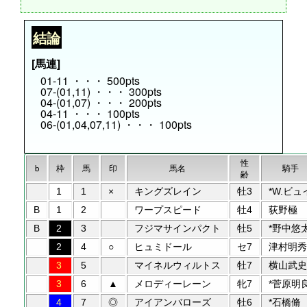
結論
[馬連]
01-11 ・・・ 500pts
07-(01,11) ・・・ 300pts
04-(01,07) ・・・ 200pts
04-11 ・・・ 100pts
06-(01,04,07,11) ・・・ 100pts
性
b
枠
馬
印
馬名
騎手
齢
1
1
×
キングズレイン
牡3
*W.ビュ
B
1
2
ワープスピード
牡4
荻野極
B
2
3
フジマサインパクト
牡5
*野中悠
2
4
○
ヒュミドール
セ7
津村明秀
3
5
マイネルウィルトス
牡7
横山武史
3
6
▲
メロディーレーン
牝7
*菅原明
4
7
◎
アイアンバローズ
牡6
*石橋脩