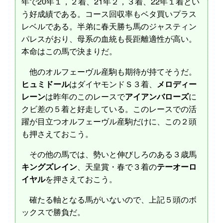
年で20年１，２着、21年２，３着、22年１着とい
う好成績である。コース回収率もベタ買いプラス
レベルである。半弟に春天勝ち馬のジャスティン
パレスがおり、母系の血統も長距離適性が高い。
本命はこの馬で決まりだ。
他のオルフェーヴル産駒も期待が持てそうだ。
ヒュミドール
はダイヤモンドＳ３着、
メロディー
レーン
は昨年のこのレースで
アイアンバローズ
に
クビ差の５着と好走している。このレースでの活
躍が目立つオルフェーヴル産駒だけに、この２頭
も押さえておこう。
その他の馬では、勢いと伸びしろのある３歳馬
キングズレイン
、天皇賞・春で３着の
テーオーロ
イヤル
を押さえておこう。
確たる軸となる馬がいないので、上記５頭のボ
ックスで勝負だ。