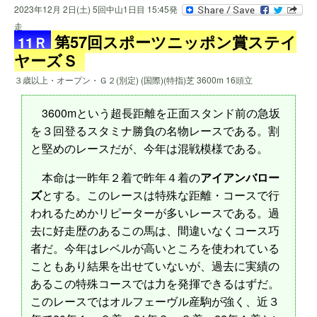
2023年12月 2日(土) 5回中山1日目 15:45発
走
第57回スポーツニッポン賞ステイ
11Ｒ
ヤーズＳ
３歳以上・オープン・Ｇ２(別定) (国際)(特指)芝 3600m 16頭立
3600mという超長距離を正面スタンド前の急坂
を３回登るスタミナ勝負の名物レースである。割
と堅めのレースだが、今年は混戦模様である。
本命は一昨年２着で昨年４着の
アイアンバロー
ズ
とする。このレースは特殊な距離・コースで行
われるためかリピーターが多いレースである。過
去に好走歴のあるこの馬は、間違いなくコース巧
者だ。今年はレベルが高いところを使われている
こともあり結果を出せていないが、過去に実績の
あるこの特殊コースでは力を発揮できるはずだ。
このレースではオルフェーヴル産駒が強く、近３