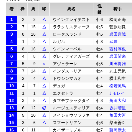
性
着
枠
馬
印
馬名
騎手
齢
１
2
3
△
ウイングレイテスト
牡6
松岡正海
２
7
15
△
ララクリスティーヌ
牝5
菅原明良
３
8
18
△
ロータスランド
牝6
岩田康誠
４
1
2
△
ルガル
牡3
武豊
５
8
16
△
ウインマーベル
牡4
西村淳也
６
4
8
△
グレナディアガーズ
牡5
岩田望来
７
5
9
○
アヴェラーレ
牝5
川田将雅
８
7
14
△
インダストリア
牡4
丸山元気
９
2
4
△
トウシンマカオ
牡4
横山和生
10
4
7
△
デュガ
牡4
松若風馬
11
1
1
△
エクセトラ
牡4
J.モレイ
12
3
5
△
タマモブラックタイ
牡3
角田大和
13
6
12
◎
ルージュスティリア
牝4
坂井瑠星
14
5
10
△
メイショウソラフネ
牡4
角田大河
15
3
6
△
スマートリアン
牝6
柴田善臣
16
6
11
カイザーミノル
牡7
藤岡康太