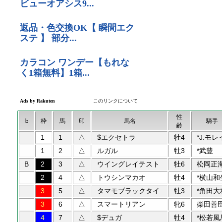
性
b
枠
馬
印
馬名
騎手
齢
1
1
△
$エクセトラ
牡4
*J.モレ
1
2
△
ルガル
牡3
*武豊
B
2
3
△
ウイングレイテスト
牡6
松岡正
2
4
△
トウシンマカオ
牡4
*横山和
3
5
△
タマモブラックタイ
牡3
*角田大
3
6
△
スマートリアン
牝6
柴田善
4
7
△
$デュガ
牡4
*松若風