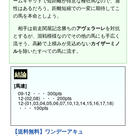
ームキャットで短距離が得意な種牡馬なので、適
性はあるだろう。距離短縮での一変に期待してこ
の馬を本命としよう。
相手は前走関屋記念勝ちの
アヴェラーレ
を対抗
とするが、混戦模様なのでその他の馬にも手広く
流そう。高齢で上積みが見込めない
カイザーミノ
ル
を除いたすべての馬に流す。
結論
[馬連]
09-12 ・・・ 300pts
12-(02,08) ・・・ 200pts
12-(01,03,04,05,06,07,10,13,14,15,16,17,18)
・・・ 100pts