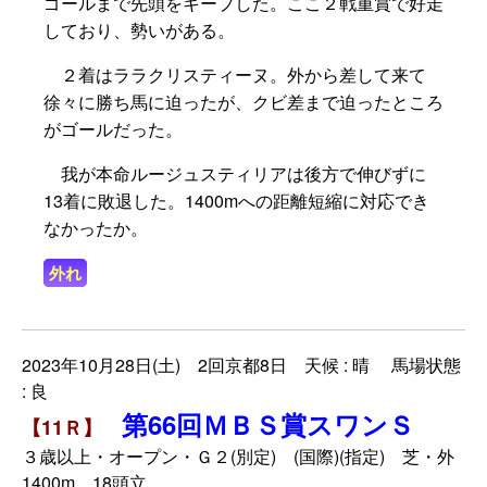
ゴールまで先頭をキープした。ここ２戦重賞で好走
しており、勢いがある。
２着はララクリスティーヌ。外から差して来て
徐々に勝ち馬に迫ったが、クビ差まで迫ったところ
がゴールだった。
我が本命ルージュスティリアは後方で伸びずに
13着に敗退した。1400mへの距離短縮に対応でき
なかったか。
外れ
2023年10月28日(土) 2回京都8日 天候 : 晴 馬場状態
: 良
第66回ＭＢＳ賞スワンＳ
【11Ｒ】
３歳以上・オープン・Ｇ２(別定) (国際)(指定) 芝・外
1400m 18頭立