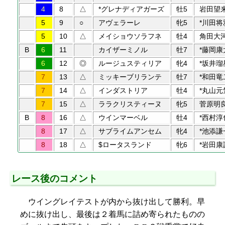
4
8
△
*グレナディアガーズ
牡5
岩田望
5
9
○
アヴェラーレ
牝5
*川田将
5
10
△
メイショウソラフネ
牡4
角田大
B
6
11
カイザーミノル
牡7
*藤岡康
6
12
◎
ルージュスティリア
牝4
*坂井瑠
7
13
△
ミッキーブリランテ
牡7
*和田竜
7
14
△
インダストリア
牡4
*丸山元
7
15
△
ララクリスティーヌ
牝5
菅原明
B
8
16
△
ウインマーベル
牡4
*西村淳
8
17
△
サブライムアンセム
牝4
*池添謙
8
18
△
$ロータスランド
牝6
*岩田康
レース後のコメント
ウイングレイテストが内から抜け出して勝利。早
めに抜け出し、最後は２着馬に詰め寄られたものの