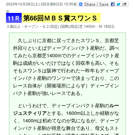
2023年10月28日(土) 2回京都8日目 15:35発
走
第66回ＭＢＳ賞スワンＳ
11Ｒ
３歳以上・オープン・Ｇ２(別定) (国際)(指定)芝 1400m・外 18頭立
久しぶりに京都に戻ってきたスワンＳ。京都芝
外回りといえばディープインパクト産駒だ。調べ
てみたら京都芝1400mでのディープインパクト産
駒は成績がいいだけではなく回収率も高い。そも
そもスワンＳは阪神で行われた一昨年もディープ
インパクト産駒のワンツーで決まっており、この
レース自体が（開催場所によらず）ディープイン
パクト産駒が強いレースである。
というわけで、ディープインパクト産駒の
ルー
ジュスティリア
とする。1600m以上しか経験がな
く、1400mは初めてなのが気になるが、ディープ
インパクト産駒が得意な舞台であり、母父もスト