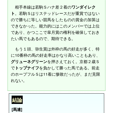
相手本線は若駒Ｓハナ差２着の
ワンダイレク
ト
。若駒Ｓはリステッドレースだが重賞ではない
ので勝ちに等しい競馬をしたものの賞金の加算は
できなかった。能力的にはこのメンバーでは上位
であり、かつここで皐月賞の権利を確保しておき
たい馬でもあるので、期待できる。
もう１頭、弥生賞は外枠の馬の好走が多く、特
に10番枠の馬の好走率はかなり高いこともあり、
グリューネグリーン
を押さえておく。京都２歳Ｓ
で
トップナイフ
を負かして勝った馬である。前走
のホープフルＳは11着に惨敗だったが、まだ見限
れない。
結論
[馬連]