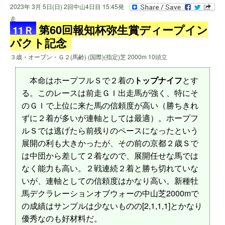
2023年 3月 5日(日) 2回中山4日目 15:45発
走
第60回報知杯弥生賞ディープイン
11Ｒ
パクト記念
３歳・オープン・Ｇ２(馬齢) (国際)(指定)芝 2000m 10頭立
本命はホープフルＳで２着の
トップナイフ
とす
る。このレースは前走ＧＩ出走馬が強く、特にそ
のＧＩで上位に来た馬の信頼度が高い（勝ちきれ
ずに２着が多いが連軸としては最適）。ホープフ
ルＳでは逃げたら前残りのペースになったという
展開の利も大きかったが、その前の京都２歳Ｓで
は中団から差して２着なので、展開任せな馬では
なく能力も高い。２戦連続２着と勝ち切れていな
いが、連軸としての信頼度はかなり高い。新種牡
馬デクラレーションオブウォーの中山芝2000mで
の成績はサンプルは少ないものの[2,1,1,1]とかなり
優秀なのも好材料だ。