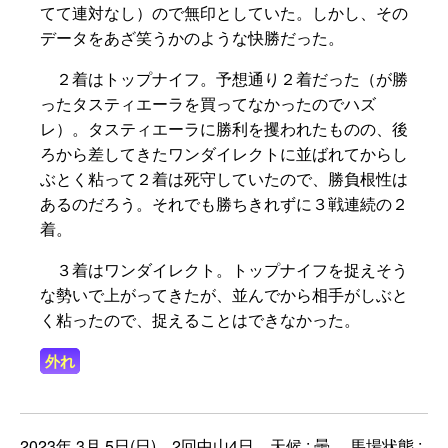
てて連対なし）ので無印としていた。しかし、その
データをあざ笑うかのような快勝だった。
２着はトップナイフ。予想通り２着だった（が勝
ったタスティエーラを買ってなかったのでハズ
レ）。タスティエーラに勝利を攫われたものの、後
ろから差してきたワンダイレクトに並ばれてからし
ぶとく粘って２着は死守していたので、勝負根性は
あるのだろう。それでも勝ちきれずに３戦連続の２
着。
３着はワンダイレクト。トップナイフを捉えそう
な勢いで上がってきたが、並んでから相手がしぶと
く粘ったので、捉えることはできなかった。
外れ
2023年 3月 5日(日) 2回中山4日 天候 : 曇 馬場状態 :