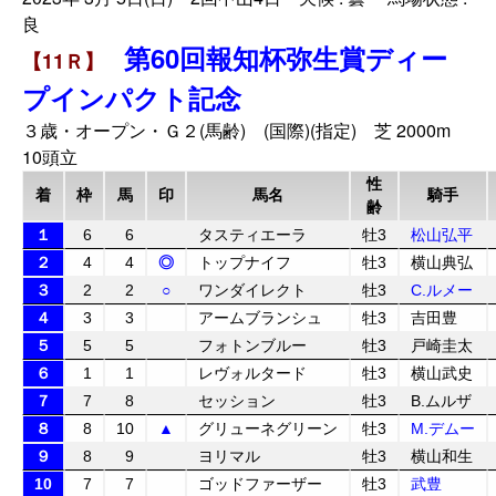
良
第60回報知杯弥生賞ディー
【11Ｒ】
プインパクト記念
３歳・オープン・Ｇ２(馬齢) (国際)(指定) 芝 2000m
10頭立
性
着
枠
馬
印
馬名
騎手
齢
１
6
6
タスティエーラ
牡3
松山弘平
２
4
4
◎
トップナイフ
牡3
横山典弘
３
2
2
○
ワンダイレクト
牡3
C.ルメー
４
3
3
アームブランシュ
牡3
吉田豊
５
5
5
フォトンブルー
牡3
戸崎圭太
６
1
1
レヴォルタード
牡3
横山武史
７
7
8
セッション
牡3
B.ムルザ
８
8
10
▲
グリューネグリーン
牡3
M.デムー
９
8
9
ヨリマル
牡3
横山和生
10
7
7
ゴッドファーザー
牡3
武豊