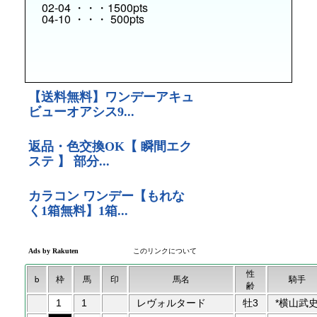
02-04 ・・・1500pts
04-10 ・・・ 500pts
性
b
枠
馬
印
馬名
騎手
齢
1
1
レヴォルタード
牡3
*横山武