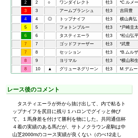
2
2
○
ワンダイレクト
牡3
*C.ルメ
3
3
アームブランシュ
牡3
吉田豊
4
4
◎
トップナイフ
牡3
横山典弘
5
5
フォトンブルー
牡3
*戸崎圭
6
6
タスティエーラ
牡3
*松山弘
7
7
ゴッドファーザー
牡3
*武豊
7
8
セッション
牡3
*B.ムル
8
9
ヨリマル
牡3
*横山和
8
10
▲
グリューネグリーン
牡3
M.デムー
レース後のコメント
タスティエーラが外から抜け出して、内で粘るト
ップナイフを尻目に残り１ハロンでグイッと伸び
て、１馬身差を付けて勝利を物にした。共同通信杯
４着の実績のある馬だが、サトノクラウン産駒は中
山芝2000mのコース実績が良くない（のべ12走し