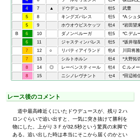
4
7
▲
ドウデュース
牡5
武豊
5
8
キングズパレス
牡5
*A.シュ
5
9
ホウオウビスケッツ
牡4
*岩田望
B
6
10
ダノンベルーガ
牡5
*C.デム
6
11
ジャスティンパレス
牡5
*坂井瑠
7
12
○
リバティアイランド
牝4
川田将雅
7
13
シルトホルン
牡4
*大野拓
8
14
◎
レーベンスティール
牡4
C.ルメー
8
15
ニシノレヴナント
セ4
*田辺裕
レース後のコメント
道中最高峰近くにいたドウデュースが、残り２ハ
ロンぐらいで追い出すと、一気に突き抜けて勝利を
物にした。上がり３Ｆが32.5秒という驚異の末脚で
ある。追い出した時は本当にそこから届くのかとい