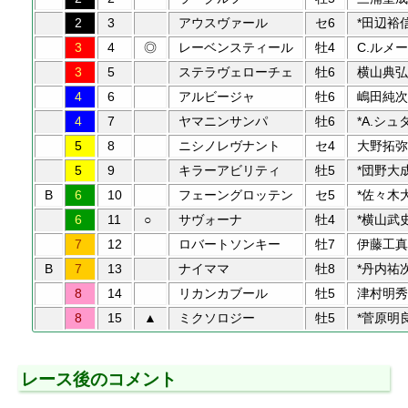
2
3
アウスヴァール
セ6
*田辺裕
3
4
◎
レーベンスティール
牡4
C.ルメー
3
5
ステラヴェローチェ
牡6
横山典弘
4
6
アルビージャ
牡6
嶋田純次
4
7
ヤマニンサンパ
牡6
*A.シュ
5
8
ニシノレヴナント
セ4
大野拓弥
5
9
キラーアビリティ
牡5
*団野大
B
6
10
フェーングロッテン
セ5
*佐々木
6
11
○
サヴォーナ
牡4
*横山武
7
12
ロバートソンキー
牡7
伊藤工真
B
7
13
ナイママ
牡8
*丹内祐
8
14
リカンカブール
牡5
津村明秀
8
15
▲
ミクソロジー
牡5
*菅原明
レース後のコメント