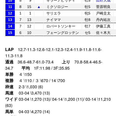
10
5
9
キラーアビリティ
牡5
団野大成
11
8
15
▲
ミクソロジー
牡5
菅原明良
12
1
1
サリエラ
牝5
戸崎圭太
13
7
13
ナイママ
牡8
丹内祐次
14
7
12
ロバートソンキー
牡7
伊藤工真
15
6
10
フェーングロッテン
セ5
佐々木大
LAP
12.7-11.3-12.6-12.1-12.3-12.4-11.9-11.8-11.6-
11.3-11.8
通過
36.6-48.7-61.0-73.4
上り
70.8-58.4-46.5-
34.7
平均
1F:11.98 / 3F:35.95
単勝
４ \150
複勝
４ \110 / ３ \670 / 14 \700
枠連
2-3 \1,030 (6)
馬連
03-04 \3,470 (13)
ワイド
03-04 \1,270 (13)/ 04-14 \1,200 (11)/ 03-14 \11,210
(63)
馬単
04-03 \4,270 (14)