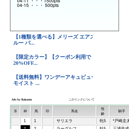
04-11 ・・・1500pts
04-15 ・・・ 500pts
性
B
枠
馬
印
馬名
騎手
齢
1
1
サリエラ
牝5
*戸崎圭
2
2
ラーグルフ
牡5
三浦皇成