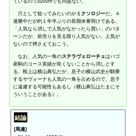
ているので2200mでも問題ない。
穴として狙ってみたいのが
ミクソロジー
だ。４
連勝中だが約１年半ぶりの長期休養明けである。
「人気なら消しで人気がなかったら買い」のパタ
ーンだが、前売りを見る限り人気がない。人気が
ないので押さえておこう。
なお、人気の一角の
ステラヴェローチェ
はバゴ
産駒のコース実績が良くないことから消しとす
る。鞍上は横山典弘だが、息子の横山武史が騎乗
するサヴォーナも人気の一角を占めるので、息子
に遠慮する可能性もあるし（横山典弘はたまにそ
ういうことがある）。
結論
[馬連]