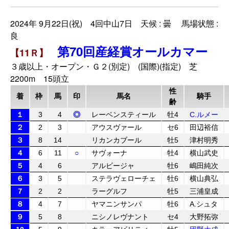
2024年 9月22日(祝) 4回中山7日 天候 : 曇 馬場状態 :
良
第70回産経賞オールカマー
【11Ｒ】
３歳以上・オープン・Ｇ２(別定) (国際)(指定) 芝
2200m 15頭立
性
着
枠
馬
印
馬名
騎手
齢
１
3
4
◎
レーベンスティール
牡4
C.ルメー
２
2
3
アウスヴァール
セ6
田辺裕信
３
8
14
リカンカブール
牡5
津村明秀
４
6
11
○
サヴォーナ
牡4
横山武史
５
4
6
アルビージャ
牡6
嶋田純次
６
3
5
ステラヴェローチェ
牡6
横山典弘
７
2
2
ラーグルフ
牡5
三浦皇成
８
4
7
ヤマニンサンパ
牡6
A.シュタ
９
5
8
ニシノレヴナント
セ4
大野拓弥