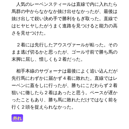
人気のレーベンスティールは直線で内に入れたら
馬群の中からなかなか抜け出せなかったが、最後は
抜け出して鋭い決め手で勝利をもぎ取った。直線で
はヒヤヒヤしたがうまく進路を見つけると能力の高
さを見せつけた。
２着には先行したアウスヴァールが粘った。その
まま逃げ切るかと思ったが、ゴール寸前で勝ち馬の
末脚に屈し、惜しくも２着だった。
相手本線のサヴォーナは最後によく追い込んだが
先行馬にわずかに届かず４着に敗れた。直線ではレ
ーベンに蓋をしに行ったが、勝ちにこだわらず２着
狙いに徹したら２着はあったと思う。ペースが遅か
ったこともあり、勝ち馬に敗れただけではなく前を
行く２頭を捉えられなかった。
外れ