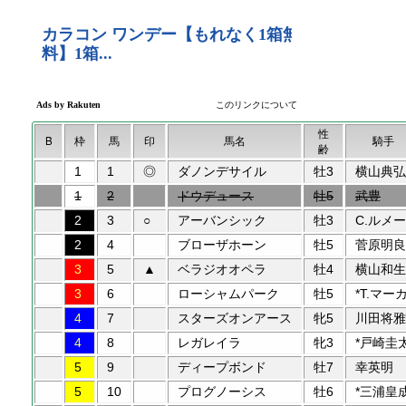
性
B
枠
馬
印
馬名
騎手
齢
1
1
◎
ダノンデサイル
牡3
横山典弘
1
2
ドウデュース
牡5
武豊
2
3
○
アーバンシック
牡3
C.ルメー
2
4
ブローザホーン
牡5
菅原明良
3
5
▲
ベラジオオペラ
牡4
横山和生
3
6
ローシャムパーク
牡5
*T.マー
4
7
スターズオンアース
牝5
川田将雅
4
8
レガレイラ
牝3
*戸崎圭
5
9
ディープボンド
牡7
幸英明
5
10
プログノーシス
牡6
*三浦皇