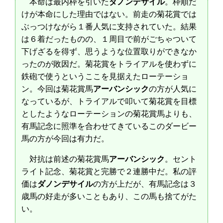
本命は最内枠を引いた
ダノンデサイル
。枠順だ
けが本命にした理由ではない。前走の菊花賞では
ぶっつけながら１番人気に支持されていた。結果
は６着だったものの、１周目で前がごちゃついて
下げざるを得ず、思うような位置取りができなか
ったのが敗因だ。菊花賞をトライアルを使わずに
鉄砲で使うというここを見据えたローテーショ
ン。今回は菊花賞馬
アーバンシック
の方が人気に
なっているが、トライアルで叩いて菊花賞を目標
としたようなローテーションの菊花賞馬よりも、
有馬記念に照準を合わせてきているこのダービー
馬の方が今回は有力だ。
対抗は前述の菊花賞馬
アーバンシック
。セント
ライト記念、菊花賞と完勝で２連勝中だ。私の評
価は
ダノンデサイル
の方が上だが、有馬記念は３
歳馬の好走が多いこともあり、この馬も捨てがた
い。