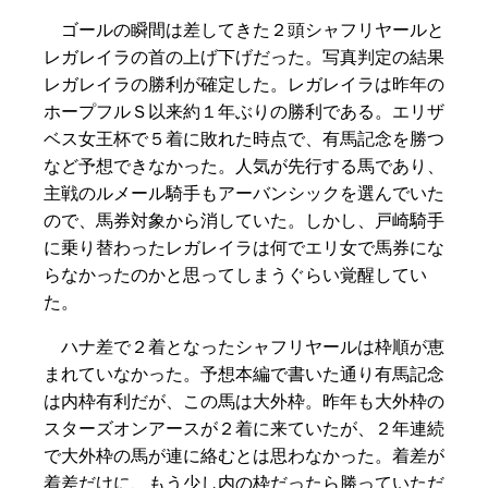
ゴールの瞬間は差してきた２頭シャフリヤールと
レガレイラの首の上げ下げだった。写真判定の結果
レガレイラの勝利が確定した。レガレイラは昨年の
ホープフルＳ以来約１年ぶりの勝利である。エリザ
ベス女王杯で５着に敗れた時点で、有馬記念を勝つ
など予想できなかった。人気が先行する馬であり、
主戦のルメール騎手もアーバンシックを選んでいた
ので、馬券対象から消していた。しかし、戸崎騎手
に乗り替わったレガレイラは何でエリ女で馬券にな
らなかったのかと思ってしまうぐらい覚醒してい
た。
ハナ差で２着となったシャフリヤールは枠順が恵
まれていなかった。予想本編で書いた通り有馬記念
は内枠有利だが、この馬は大外枠。昨年も大外枠の
スターズオンアースが２着に来ていたが、２年連続
で大外枠の馬が連に絡むとは思わなかった。着差が
着差だけに、もう少し内の枠だったら勝っていただ