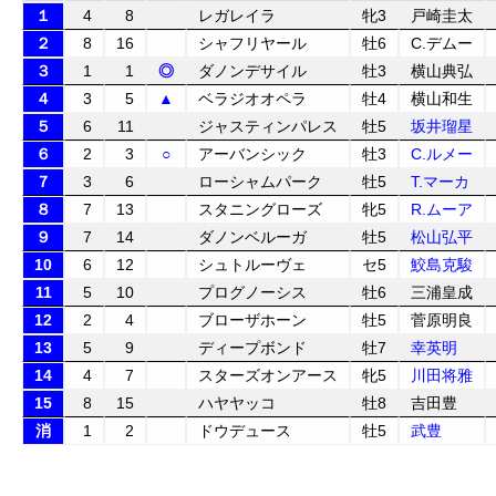
１
4
8
レガレイラ
牝3
戸崎圭太
２
8
16
シャフリヤール
牡6
C.デムー
３
1
1
◎
ダノンデサイル
牡3
横山典弘
４
3
5
▲
ベラジオオペラ
牡4
横山和生
５
6
11
ジャスティンパレス
牡5
坂井瑠星
６
2
3
○
アーバンシック
牡3
C.ルメー
７
3
6
ローシャムパーク
牡5
T.マーカ
８
7
13
スタニングローズ
牝5
R.ムーア
９
7
14
ダノンベルーガ
牡5
松山弘平
10
6
12
シュトルーヴェ
セ5
鮫島克駿
11
5
10
プログノーシス
牡6
三浦皇成
12
2
4
ブローザホーン
牡5
菅原明良
13
5
9
ディープボンド
牡7
幸英明
14
4
7
スターズオンアース
牝5
川田将雅
15
8
15
ハヤヤッコ
牡8
吉田豊
消
1
2
ドウデュース
牡5
武豊