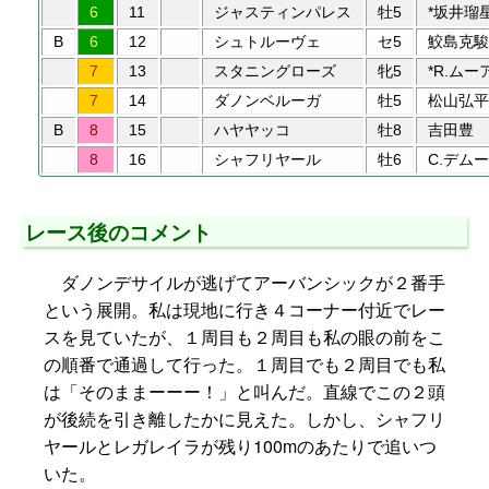
6
11
ジャスティンパレス
牡5
*坂井瑠
B
6
12
シュトルーヴェ
セ5
鮫島克駿
7
13
スタニングローズ
牝5
*R.ムー
7
14
ダノンベルーガ
牡5
松山弘平
B
8
15
ハヤヤッコ
牡8
吉田豊
8
16
シャフリヤール
牡6
C.デムー
レース後のコメント
ダノンデサイルが逃げてアーバンシックが２番手
という展開。私は現地に行き４コーナー付近でレー
スを見ていたが、１周目も２周目も私の眼の前をこ
の順番で通過して行った。１周目でも２周目でも私
は「そのままーーー！」と叫んだ。直線でこの２頭
が後続を引き離したかに見えた。しかし、シャフリ
ヤールとレガレイラが残り100mのあたりで追いつ
いた。