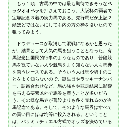
もう１頭、古馬の中では最も期待できそうな
ベ
ラジオオペラ
を押さえておこう。大阪杯の覇者で
宝塚記念３着の実力馬である。先行馬だが上記２
頭ほどではないにしても内の方の枠を引いたので
狙ってみよう。
ドウデュースが取消して混戦になるかと思った
が、結果として人気の馬を狙うこととなった。有
馬記念は国民的行事のようなものであり、普段競
馬を観ていない人や競馬をよく知らない人も馬券
を買うレースである。そういう人は馬や騎手のこ
とをよく知らないので、誕生日やラッキーナンバ
ー、語呂合わせなど、馬の強さや競走結果に影響
を与える要素以外で馬券を買うことが多いだろ
う。その様な馬券が普段よりも多く売れるのが有
馬記念である。そして、そのような馬券はすべて
の買い目にほぼ均等に投入される。ということ
は、パリミュチュエル方式でオッズを決めている