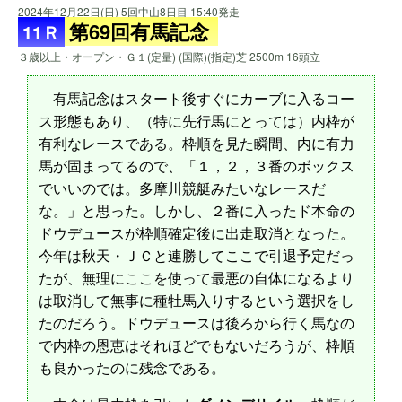
2024年12月22日(日) 5回中山8日目 15:40発走
第69回有馬記念
11Ｒ
３歳以上・オープン・Ｇ１(定量) (国際)(指定)芝 2500m 16頭立
有馬記念はスタート後すぐにカーブに入るコー
ス形態もあり、（特に先行馬にとっては）内枠が
有利なレースである。枠順を見た瞬間、内に有力
馬が固まってるので、「１，２，３番のボックス
でいいのでは。多摩川競艇みたいなレースだ
な。」と思った。しかし、２番に入ったド本命の
ドウデュースが枠順確定後に出走取消となった。
今年は秋天・ＪＣと連勝してここで引退予定だっ
たが、無理にここを使って最悪の自体になるより
は取消して無事に種牡馬入りするという選択をし
たのだろう。ドウデュースは後ろから行く馬なの
で内枠の恩恵はそれほどでもないだろうが、枠順
も良かったのに残念である。