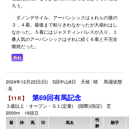
ろう。
ダノンデサイル、アーバンシックはｓれらの後の
３，４着。最後まで粘りきれなかったが大崩れはし
なかった。５着にはジャスティンパレスが入り、１
番人気のアーバンシックはそれに続く６着と不完全
燃焼だった。
外れ
2024年12月22日(日) 5回中山8日 天候 : 晴 馬場状態
: 良
第69回有馬記念
【11Ｒ】
３歳以上・オープン・Ｇ１(定量) (国際)(指定) 芝
2500m 16頭立
性
着
枠
馬
印
馬名
騎手
齢