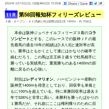
2024年 3月10日(日) 1回阪神6日目 15:35発
走
第58回報知杯フィリーズレビュー
11Ｒ
３歳・オープン・Ｇ２(馬齢) (牝)(国際)(指定)芝 1400m・内 15頭立
本命は阪神ジュベナイルフィリーズ３着の
コラ
ソンビート
とする。このレースでの阪神ＪＦの最
先着馬の過去10年の戦績は[1,5,1,3]と連対率が高
い。勝率はともかくとして連にはかなりの確率で
絡むだろう。この馬は京王杯２歳Ｓで牡馬相手に
勝っている実績馬だ。重賞勝ちのある1400mの距
離に戻るのも心強い。
対抗は
レディマリオン
。ハービンジャー産駒の
阪神芝1400mを得意としており、回収率も単複と
もに100%を超えている。特に単勝回収率は過去３
年で326%と非常に高い。未勝利を勝ったばかりの
１勝馬だが、それ故にここは権利獲りのために目