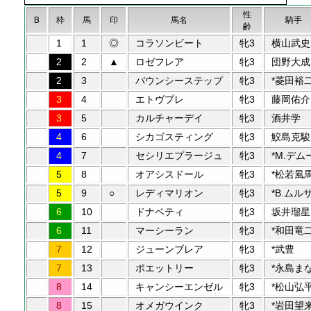
性
B
枠
馬
印
馬名
騎手
齢
1
1
◎
コラソンビート
牝3
横山武史
2
2
▲
ロゼフレア
牝3
団野大成
2
3
バウンシーステップ
牝3
*菱田裕
3
4
エトヴプレ
牝3
藤岡佑介
3
5
カルチャーデイ
牝3
酒井学
4
6
シカゴスティング
牝3
鮫島克駿
4
7
セシリエプラージュ
牝3
*M.デム
5
8
オアシスドール
牝3
*松若風
5
9
○
レディマリオン
牝3
*B.ムル
6
10
ドナベティ
牝3
坂井瑠星
6
11
マーシーラン
牝3
*和田竜
7
12
ジューンブレア
牝3
*武豊
7
13
ポエットリー
牝3
*永島ま
8
14
キャンシーエンゼル
牝3
*松山弘
8
15
オメガウインク
牝3
*岩田望