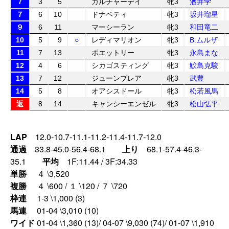
７
3
5
カルチャーデイ
牝3
酒井学
７
6
10
ドナベティ
牝3
坂井瑠星
９
6
11
マーシーラン
牝3
和田竜二
10
5
9
○
レディマリオン
牝3
B.ムルザ
11
7
13
ポエットリー
牝3
永島まな
12
4
6
シカゴスティング
牝3
鮫島克駿
13
7
12
ジューンブレア
牝3
武豊
14
5
8
オアシスドール
牝3
松若風馬
返
8
14
キャンシーエンゼル
牝3
松山弘平
LAP
12.0-10.7-11.1-11.2-11.4-11.7-12.0
通過
33.8-45.0-56.4-68.1
上り
68.1-57.4-46.3-
35.1
平均
1F:11.44 / 3F:34.33
単勝
４ \3,520
複勝
４ \600 / １ \120 / ７ \720
枠連
1-3 \1,000 (3)
馬連
01-04 \3,010 (10)
ワイド
01-04 \1,360 (13)/ 04-07 \9,030 (74)/ 01-07 \1,910