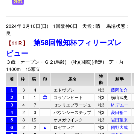
外れ
2024年 3月10日(日) 1回阪神6日 天候 : 晴 馬場状態 :
良
第58回報知杯フィリーズレ
【11Ｒ】
ビュー
３歳・オープン・Ｇ２(馬齢) (牝)(国際)(指定) 芝・内
1400m 15頭立
性
着
枠
馬
印
馬名
騎手
齢
１
3
4
エトヴプレ
牝3
藤岡佑介
２
1
1
◎
コラソンビート
牝3
横山武史
３
4
7
セシリエプラージュ
牝3
M.デムー
４
2
3
バウンシーステップ
牝3
菱田裕二
５
8
15
オメガウインク
牝3
岩田望来
６
2
2
▲
ロゼフレア
牝3
団野大成