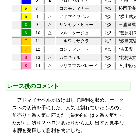
4
6
▲
トロピカルティー
牝3
*戸崎圭
5
7
コスモディナー
牝3
松岡正海
5
8
△
アドマイヤベル
牝3
*横山武
6
9
△
サンセットビュー
牝3
三浦皇成
6
10
△
マルコタージュ
牝3
*菅原明
7
11
ユキワリザクラ
牝3
*鮫島克
7
12
コンテソレーラ
牝3
*吉田豊
8
13
△
カニキュル
牝3
*北村宏
8
14
△
クリスマスパレード
牝3
石川裕紀
レース後のコメント
アドマイヤベルが抜け出して勝利を収め、オーク
スへの切符を手にした。人気は割れていたものの、
前売り１番人気に応えた（最終的には２番人気だっ
たが）。残り２ハロンあたりから追い出すと見事な
末脚を発揮して勝利を物にした。