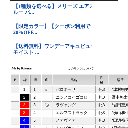
性
B
枠
馬
印
馬名
騎手
齢
1
1
○
バロネッサ
牝3
*津村明
2
2
ニシノコイゴコロ
牝3
野中悠太
3
3
◎
ラヴァンダ
牝3
*岩田望
3
4
エルフストラック
牝3
*横山和
4
5
メアヴィア
牝3
*田辺裕