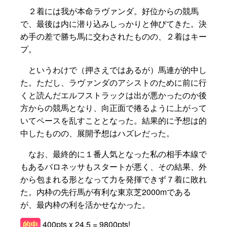
２着には我が本命ラヴァンダ。好位からの競馬
で、最後は内に潜り込みしっかりと伸びてきた。決
め手の差で勝ち馬に交わされたものの、２着はキー
プ。
というわけで（押さえではあるが）馬連が的中し
た。ただし、ラヴァンダのアシストのために前に行
くと読んだエルフストラックは出が悪かったのか後
方からの競馬となり、向正面で捲るように上がって
いてペースを乱すこととなった。結果的に予想は的
中したものの、展開予想はハズレだった。
なお、最終的に１番人気となった私の相手本線で
もあるバロネッサもスタートが悪く、その結果、外
から包まれる形となって力を発揮できず７着に敗れ
た。内枠の先行馬が有利な東京芝2000mである
が、最内枠の利を活かせなかった。
400pts x 24.5 = 9800pts!
的中