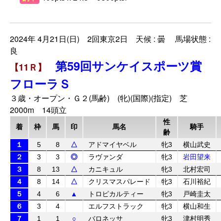
2024年 4月21日(日) 2回東京2日 天候 : 曇 馬場状態 :
良
第59回サンケイスポーツ賞
【11Ｒ】
フローラＳ
３歳・オープン・Ｇ２(馬齢) (牝)(国際)(指定) 芝
2000m 14頭立
性
着
枠
馬
印
馬名
騎手
齢
１
5
8
△
アドマイヤベル
牝3
横山武史
２
3
3
◎
ラヴァンダ
牝3
岩田望来
３
8
13
△
カニキュル
牝3
北村宏司
４
8
14
△
クリスマスパレード
牝3
石川裕紀
５
4
6
▲
トロピカルティー
牝3
戸崎圭太
６
3
4
エルフストラック
牝3
横山和生
７
1
1
○
バロネッサ
牝3
津村明秀