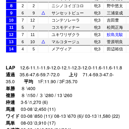
８
2
2
ニシノコイゴコロ
牝3
野中悠太
９
6
9
△
サンセットビュー
牝3
三浦皇成
10
7
12
コンテソレーラ
牝3
吉田豊
11
5
7
コスモディナー
牝3
松岡正海
12
7
11
ユキワリザクラ
牝3
鮫島克駿
13
6
10
△
マルコタージュ
牝3
菅原明良
14
4
5
メアヴィア
牝3
田辺裕信
LAP
12.6-11.1-11.9-12.0-12.1-12.3-12.0-11.6-11.6-11.8
通過
35.6-47.6-59.7-72.0
上り
71.4-59.3-47.0-
35.0
平均
1F:11.90 / 3F:35.70
単勝
８ \400
複勝
８ \150 / ３ \280 / 13 \260
枠連
3-5 \1,270 (6)
馬連
03-08 \2,450 (11)
ワイド
03-08 \850 (11)/ 08-13 \670 (6)/ 03-13 \1,580 (22)
馬単
08-03 \3,910 (17)