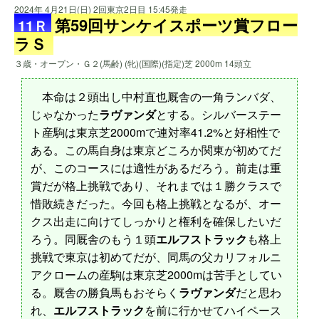
2024年 4月21日(日) 2回東京2日目 15:45発走
第59回サンケイスポーツ賞フロー
11Ｒ
ラＳ
３歳・オープン・Ｇ２(馬齢) (牝)(国際)(指定)芝 2000m 14頭立
本命は２頭出し中村直也厩舎の一角ランバダ、
じゃなかった
ラヴァンダ
とする。シルバーステー
ト産駒は東京芝2000mで連対率41.2%と好相性で
ある。この馬自身は東京どころか関東が初めてだ
が、このコースには適性があるだろう。前走は重
賞だが格上挑戦であり、それまでは１勝クラスで
惜敗続きだった。今回も格上挑戦となるが、オー
クス出走に向けてしっかりと権利を確保したいだ
ろう。同厩舎のもう１頭
エルフストラック
も格上
挑戦で東京は初めてだが、同馬の父カリフォルニ
アクロームの産駒は東京芝2000mは苦手としてい
る。厩舎の勝負馬もおそらく
ラヴァンダ
だと思わ
れ、
エルフストラック
を前に行かせてハイペース