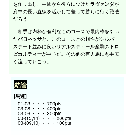
を作り出し、中団から後方につけた
ラヴァンダ
が
府中の長い直線を活かして差して勝ちに行く戦法
だろう。
相手は内枠が有利なこのコースで最内枠を引い
た
バロネッサ
と、このコースとの相性がシルバー
ステート並みに良いリアルスティール産駒の
トロ
ピカルティー
が中心だ。その他の有力馬にも手広
く流しておこう。
結論
[馬連]
01-03 ・・・ 700pts
03-08 ・・・ 400pts
03-06 ・・・ 300pts
03-(13,14) ・・・ 200pts
03-(09,10) ・・・ 100pts