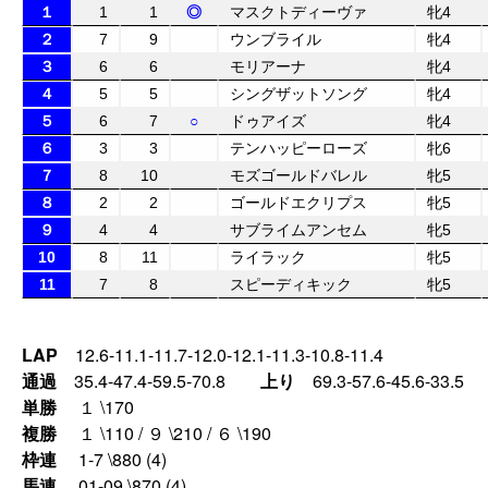
１
1
1
◎
マスクトディーヴァ
牝4
２
7
9
ウンブライル
牝4
３
6
6
モリアーナ
牝4
４
5
5
シングザットソング
牝4
５
6
7
○
ドゥアイズ
牝4
６
3
3
テンハッピーローズ
牝6
７
8
10
モズゴールドバレル
牝5
８
2
2
ゴールドエクリプス
牝5
９
4
4
サブライムアンセム
牝5
10
8
11
ライラック
牝5
11
7
8
スピーディキック
牝5
LAP
12.6-11.1-11.7-12.0-12.1-11.3-10.8-11.4
通過
35.4-47.4-59.5-70.8
上り
69.3-57.6-45.6-33.5
単勝
１ \170
複勝
１ \110 / ９ \210 / ６ \190
枠連
1-7 \880 (4)
馬連
01-09 \870 (4)