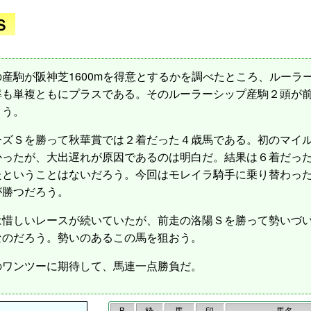
Ｓ
駒が阪神芝1600mを得意とするかを調べたところ、ルーラ
率も単複ともにプラスである。そのルーラーシップ産駒２頭が
よう。
ーズＳを勝って秋華賞では２着だった４歳馬である。初のマイ
ったが、大出遅れが原因であるのは明白だ。結果は６着だったも
たということはないだろう。今回はモレイラ騎手に乗り替わっ
が勝つだろう。
は惜しいレースが続いていたが、前走の洛陽Ｓを勝って勢いづ
なのだろう。勢いのあるこの馬を狙おう。
ワンツーに期待して、馬連一点勝負だ。
B
枠
馬
印
馬名