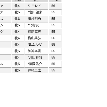
ァ
牝4
*J.モレイ
56
ス
牝5
*岩田望来
55
ズ
牝6
津村明秀
55
ム
牝5
*北村友一
55
グ
牝4
鮫島克駿
55
牝4
横山典弘
56
牝4
*B.ムルザ
55
牝5
御神本訓
55
牝4
*川田将雅
55
ル
牝5
*藤岡佑介
55
牝5
戸崎圭太
55