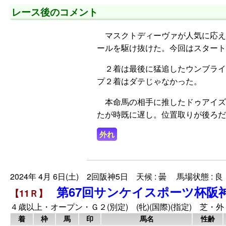
レース後のコメント
マスクトディーヴァが人気に応え
ールを駆け抜けた。今回はスタート
２着は最後に猛追したウンブライ
プ２着はダテじゃなかった。
本命馬の相手に推したドゥアイズ
たが時既に遅し。位置取りが後ろだ
外れ
2024年 4月 6日(土) 2回阪神5日 天候 : 曇 馬場状態 : 良
第67回サンケイスポーツ杯阪
【11Ｒ】
４歳以上・オープン・Ｇ２(別定) (牝)(国際)(指定) 芝・外 
着
枠
馬
印
馬名
性齢