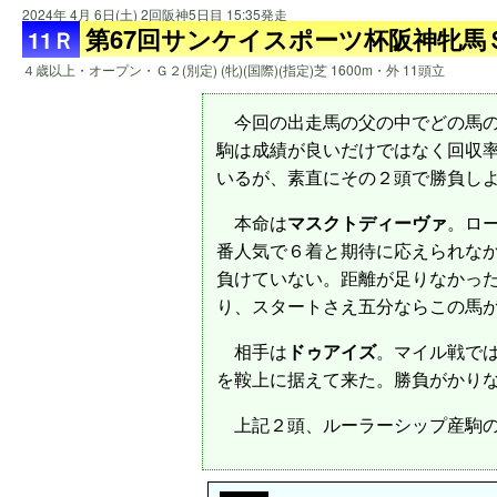
2024年 4月 6日(土) 2回阪神5日目 15:35発走
第67回サンケイスポーツ杯阪神牝馬
11Ｒ
４歳以上・オープン・Ｇ２(別定) (牝)(国際)(指定)芝 1600m・外 11頭立
今回の出走馬の父の中でどの馬の産
駒は成績が良いだけではなく回収
いるが、素直にその２頭で勝負し
本命は
マスクトディーヴァ
。ロ
番人気で６着と期待に応えられなか
負けていない。距離が足りなかっ
り、スタートさえ五分ならこの馬
相手は
ドゥアイズ
。マイル戦で
を鞍上に据えて来た。勝負がかり
上記２頭、ルーラーシップ産駒の