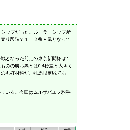
ーシップだった。ルーラーシップ産
前売り段階で１，２番人気となって
ル戦となった前走の東京新聞杯は１
のの勝ち馬とは0.4秒差と大きく
たのも好材料だ。牝馬限定戦であ
いている。今回はムルザバエフ騎手
性齢
騎手
斤量