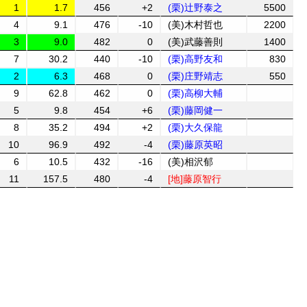
1
1.7
456
+2
(栗)辻野泰之
5500
4
9.1
476
-10
(美)木村哲也
2200
3
9.0
482
0
(美)武藤善則
1400
7
30.2
440
-10
(栗)高野友和
830
2
6.3
468
0
(栗)庄野靖志
550
9
62.8
462
0
(栗)高柳大輔
5
9.8
454
+6
(栗)藤岡健一
8
35.2
494
+2
(栗)大久保龍
10
96.9
492
-4
(栗)藤原英昭
6
10.5
432
-16
(美)相沢郁
11
157.5
480
-4
[地]藤原智行