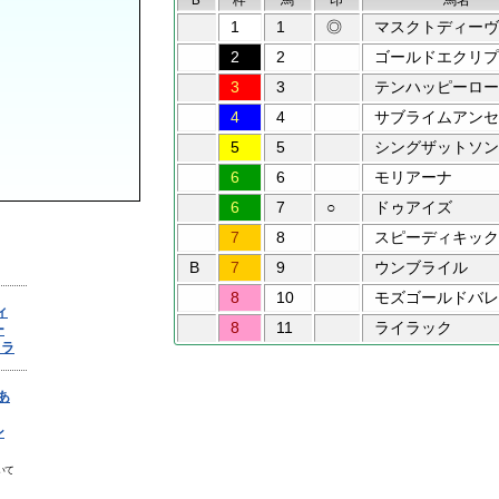
1
1
◎
マスクトディーヴ
2
2
ゴールドエクリプ
3
3
テンハッピーロー
4
4
サブライムアンセ
5
5
シングザットソン
6
6
モリアーナ
6
7
○
ドゥアイズ
7
8
スピーディキック
B
7
9
ウンブライル
8
10
モズゴールドバレ
8
11
ライラック