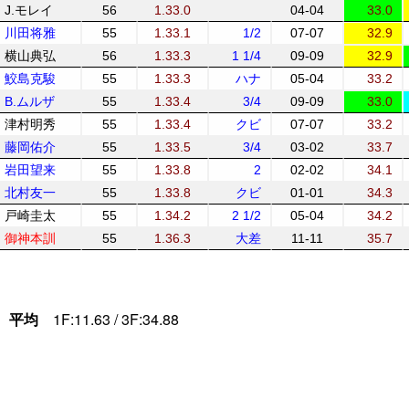
J.モレイ
56
1.33.0
04-04
33.0
川田将雅
55
1.33.1
1/2
07-07
32.9
横山典弘
56
1.33.3
1 1/4
09-09
32.9
鮫島克駿
55
1.33.3
ハナ
05-04
33.2
B.ムルザ
55
1.33.4
3/4
09-09
33.0
津村明秀
55
1.33.4
クビ
07-07
33.2
藤岡佑介
55
1.33.5
3/4
03-02
33.7
岩田望来
55
1.33.8
2
02-02
34.1
北村友一
55
1.33.8
クビ
01-01
34.3
戸崎圭太
55
1.34.2
2 1/2
05-04
34.2
御神本訓
55
1.36.3
大差
11-11
35.7
平均
1F:11.63 / 3F:34.88