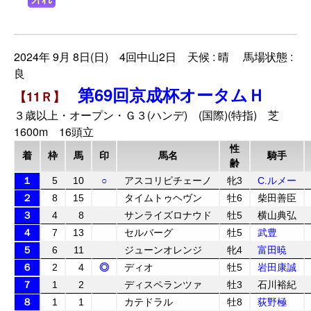
2024年 9月 8日(日) 4回中山2日 天候 : 晴 馬場状態 :
良
第69回京成杯オータムＨ
【11Ｒ】
３歳以上・オープン・Ｇ３(ハンデ) (国際)(特指) 芝
1600m 16頭立
性
着
枠
馬
印
馬名
騎手
齢
１
5
10
○
アスコリピチェーノ
牝3
C.ルメー
２
8
15
タイムトゥヘヴン
牡6
柴田善臣
３
4
8
サンライズロナウド
牡5
横山典弘
４
7
13
セルバーグ
牡5
武豊
５
6
11
ジューンオレンジ
牝4
富田暁
６
2
4
◎
ディオ
牡5
岩田康誠
７
1
2
ディスペランツァ
牡3
石川裕紀
８
1
1
カテドラル
牡8
荻野極