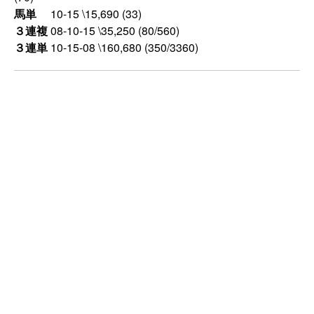
馬単
10-15 \15,690 (33)
３連複
08-10-15 \35,250 (80/560)
３連単
10-15-08 \160,680 (350/3360)