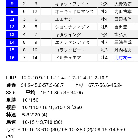
９
2
3
キャットファイト
牝3
大野拓弥
９
6
12
オーキッドロマンス
牡3
内田博幸
11
3
6
エエヤン
牡4
田辺裕信
12
3
5
ショウナンマグマ
牡5
吉田豊
13
4
7
キタウイング
牝4
黛弘人
14
5
9
エアファンディタ
牡7
三浦皇成
15
8
16
コラソンビート
牝3
丹内祐次
16
7
14
ドルチェモア
牡4
北村友一
LAP
12.2-10.9-11.1-11.4-11.7-11.4-11.2-10.9
通過
34.2-45.6-57.3-68.7
上り
67.7-56.6-45.2-
33.5
平均
1F:11.35 / 3F:34.05
単勝
10 \150
複勝
10 \110 / 15 \1,510 / ８ \250
枠連
5-8 \920 (4)
馬連
10-15 \13,740 (30)
ワイド
10-15 \3,610 (30)/ 08-10 \380 (2)/ 08-15 \14,650
(70)