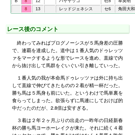
B
8
12
ハヤヤッコ
牡8
幸英明
8
13
レッドジェネシス
セ6
角田大和
レース後のコメント
終わってみればプログノーシスが５馬身差の圧勝
で、連覇を達成した。道中は１番人気のドゥレッツ
ァをマークするような形でレースを進め、直線で内
から抜け出して馬群をぐいぐい引き離していった。
１番人気の我が本命馬ドゥレッツァは外に持ち出
して直線で伸びてきたものの２着が精一杯だった。
勝ち馬は５馬身も前にいた。というわけで馬単裏を
食らってしまった。欲張らずに馬連にしておけば的
中だったのだが、2.8倍は安すぎる。
３着は２年２ヶ月ぶりの出走の一昨年の日経新春
杯の勝ち馬ヨーホーレイクが来た。それに続く４着