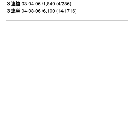
３連複
03-04-06 \1,840 (4/286)
３連単
04-03-06 \6,100 (14/1716)