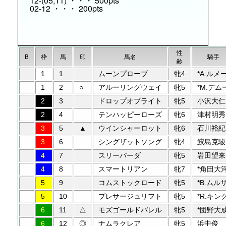
12-(05,11) ・・・ 500pts
02-12 ・・・ 200pts
性
B
枠
馬
印
馬名
騎手
齢
1
1
ムーンプローブ
牝4
*A.ルメ
1
2
○
アルーリングウェイ
牝5
*M.デム
2
3
ドロップオブライト
牝5
小沢大仁
2
4
テンハッピーローズ
牝6
津村明秀
3
5
▲
ウインシャーロット
牝6
石川裕紀
3
6
シングザットソング
牝4
鮫島克駿
4
7
スリーパーダ
牝5
岩田望来
4
8
スマートリアン
牝7
*角田大
5
9
コムストックロード
牝5
*B.ムル
5
10
プレサージュリフト
牝5
*R.キン
6
11
△
モズゴールドバレル
牝5
*団野大
6
12
◎
ナムラクレア
牝5
浜中俊