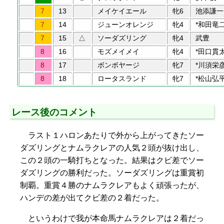
7
13
メイケイエール
牝6
池添謙一
7
14
ジューンオレンジ
牝4
*和田竜
7
15
△
ソーダズリング
牝4
武豊
8
16
モズメイメイ
牝4
*田口貫
8
17
ボンボヤージ
牝7
*川須栄
8
18
ロータスランド
牝7
*松山弘
レース後のコメント
ラスト１ハロンあたりで外から上がってきたソー
ダズリングとナムラクレアの人気２頭が抜け出し、
この２頭の一騎打ちとなった。結果はクビ差でソー
ダズリングの勝利だった。ソーダズリングは重賞初
制覇。重賞４勝のナムラクレアもよく頑張ったが、
ハンデの差が出てクビ差の２着だった。
というわけで我が本命馬ナムラクレアは２着だっ