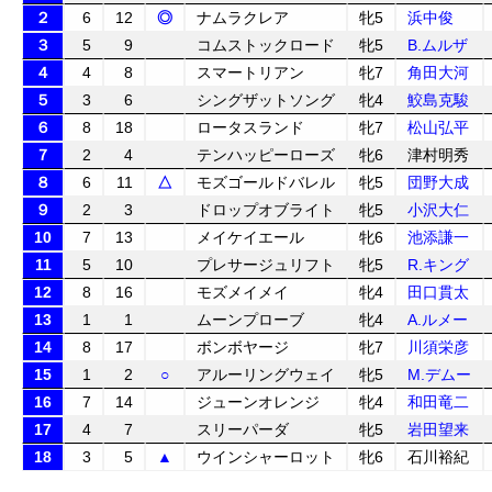
２
6
12
◎
ナムラクレア
牝5
浜中俊
３
5
9
コムストックロード
牝5
B.ムルザ
４
4
8
スマートリアン
牝7
角田大河
５
3
6
シングザットソング
牝4
鮫島克駿
６
8
18
ロータスランド
牝7
松山弘平
７
2
4
テンハッピーローズ
牝6
津村明秀
８
6
11
△
モズゴールドバレル
牝5
団野大成
９
2
3
ドロップオブライト
牝5
小沢大仁
10
7
13
メイケイエール
牝6
池添謙一
11
5
10
プレサージュリフト
牝5
R.キング
12
8
16
モズメイメイ
牝4
田口貫太
13
1
1
ムーンプローブ
牝4
A.ルメー
14
8
17
ボンボヤージ
牝7
川須栄彦
15
1
2
○
アルーリングウェイ
牝5
M.デムー
16
7
14
ジューンオレンジ
牝4
和田竜二
17
4
7
スリーパーダ
牝5
岩田望来
18
3
5
▲
ウインシャーロット
牝6
石川裕紀