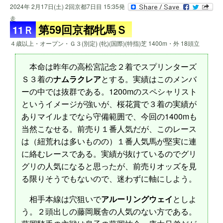
2024年 2月17日(土) 2回京都7日目 15:35発
走
第59回京都牝馬Ｓ
11Ｒ
４歳以上・オープン・Ｇ３(別定) (牝)(国際)(特指)芝 1400m・外 18頭立
本命は昨年の高松宮記念２着でスプリンターズ
Ｓ３着の
ナムラクレア
とする。実績はこのメンバ
ーの中では抜群である。1200mのスペシャリスト
というイメージが強いが、桜花賞で３着の実績が
ありマイルまでなら守備範囲で、今回の1400mも
当然こなせる。前売り１番人気だが、このレース
は（紐荒れは多いものの）１番人気馬が堅実に連
に絡むレースである。実績が抜けているのでグリ
グリの人気になると思ったが、前売りオッズを見
る限りそうでもないので、迷わずに軸にしよう。
相手本線は穴狙いで
アルーリングウェイ
としよ
う。２頭出しの藤岡厩舎の人気のない方である。