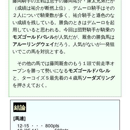
藤岡騎手の主戦は息子の藤岡祐介・康太兄弟だが
（成績は祐介が断然上位）、デムーロ騎手はその
２人についで騎乗数が多く、祐介騎手と遜色のな
い成績を残している。勝負のときはデムーロを起
用していると思われる。今回は団野騎手が騎乗の
モズゴールドバレル
が人気だが、厩舎の勝負馬は
アルーリングウェイ
だろう。人気がないが一発狙
いでこの馬を対抗とする。
その他の馬では藤岡厩舎のもう１頭で前走準オ
ープンを勝って勢いになる
モズゴールドバレル
と、ターコイズＳ最先着の４歳馬
ソーダズリング
を押さえておく。
結論
[馬連]
12-15 ・・・ 800pts