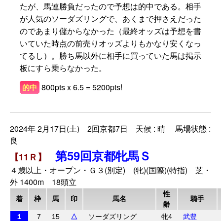
たが、馬連勝負だったので予想は的中である。相手
が人気のソーダズリングで、あくまで押さえだった
のであまり儲からなかった（最終オッズは予想を書
いていた時点の前売りオッズよりもかなり安くなっ
てるし）。勝ち馬以外に相手に買っていた馬は掲示
板にすら乗らなかった。
800pts x 6.5 = 5200pts!
的中
2024年 2月17日(土) 2回京都7日 天候 : 晴 馬場状態 :
良
第59回京都牝馬Ｓ
【11Ｒ】
４歳以上・オープン・Ｇ３(別定) (牝)(国際)(特指) 芝・
外 1400m 18頭立
性
着
枠
馬
印
馬名
騎手
齢
１
7
15
△
ソーダズリング
牝4
武豊