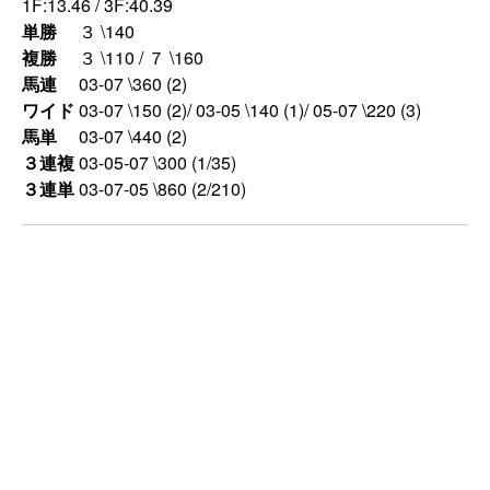
1F:13.46 / 3F:40.39
単勝
３ \140
複勝
３ \110 / ７ \160
馬連
03-07 \360 (2)
ワイド
03-07 \150 (2)/ 03-05 \140 (1)/ 05-07 \220 (3)
馬単
03-07 \440 (2)
３連複
03-05-07 \300 (1/35)
３連単
03-07-05 \860 (2/210)