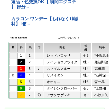
性
B
枠
馬
印
馬名
騎手
齢
1
1
レッドバロッサ
セ5
*小坂忠
2
2
メイショウアツイタ
牡6
難波剛健
3
3
○
スマイルスルー
牡4
高田潤
B
4
4
ザメイダン
牡8
*石神深
5
5
オオキニ
牡5
森一馬
6
6
ダイシンクローバー
セ8
*上野翔
7
7
◎
アサクサゲンキ
セ9
小牧加矢