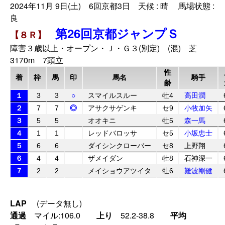
2024年11月 9日(土) 6回京都3日 天候 : 晴 馬場状態 :
良
第26回京都ジャンプＳ
【８Ｒ】
障害３歳以上・オープン・Ｊ・Ｇ３(別定) (混) 芝
3170m 7頭立
性
着
枠
馬
印
馬名
騎手
齢
１
3
3
○
スマイルスルー
牡4
高田潤
２
7
7
◎
アサクサゲンキ
セ9
小牧加矢
３
5
5
オオキニ
牡5
森一馬
４
1
1
レッドバロッサ
セ5
小坂忠士
５
6
6
ダイシンクローバー
セ8
上野翔
６
4
4
ザメイダン
牡8
石神深一
７
2
2
メイショウアツイタ
牡6
難波剛健
LAP
(データ無し)
通過
マイル:106.0
上り
52.2-38.8
平均