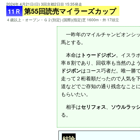
2024年 4月21日(日) 3回京都2日目 15:35発走
第55回読売マイラーズカップ
11Ｒ
４歳以上・オープン・Ｇ２(別定) (国際)(指定)芝 1600m・外 17頭立
一昨年のマイルチャンピオンシッ
馬とする。
本命は
トゥードジボン
。イスラボ
率８割であり、回収率も当然のよう
ドジボン
はコース巧者だ。唯一勝て
走って２桁着順だったので人気を
道などでご存知の通り残念なこと
もらいたい。
相手は
セリフォス
、
ソウルラッ
る。
結論