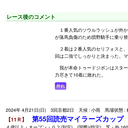
レース後のコメント
１番人気のソウルラッシュが外か
が落馬負傷のため団野騎手に乗り替
２着は２番人気のセリフォスと、
回は二強でしっかりと決まった。マ
我が本命トゥードジボンはスター
力尽きて10着に敗れた。
外れ
2024年 4月21日(日) 3回京都2日 天候 : 小雨 馬場状態 :
第55回読売マイラーズカップ
【11Ｒ】
４歳以上・オープン・Ｇ２(別定) (国際)(指定) 芝・外 160