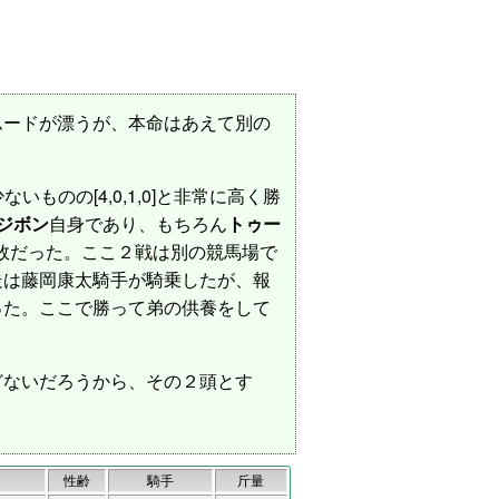
ムードが漂うが、本命はあえて別の
ものの[4,0,1,0]と非常に高く勝
ジボン
自身であり、もちろん
トゥー
惜敗だった。ここ２戦は別の競馬場で
走は藤岡康太騎手が騎乗したが、報
った。ここで勝って弟の供養をして
どないだろうから、その２頭とす
性齢
騎手
斤量