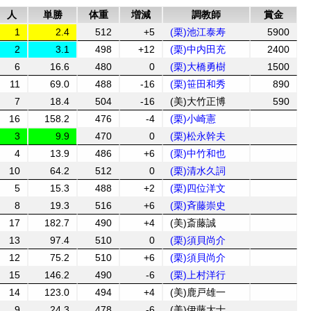
人
単勝
体重
増減
調教師
賞金
1
2.4
512
+5
(栗)池江泰寿
5900
2
3.1
498
+12
(栗)中内田充
2400
6
16.6
480
0
(栗)大橋勇樹
1500
11
69.0
488
-16
(栗)笹田和秀
890
7
18.4
504
-16
(美)大竹正博
590
16
158.2
476
-4
(栗)小崎憲
3
9.9
470
0
(栗)松永幹夫
4
13.9
486
+6
(栗)中竹和也
10
64.2
512
0
(栗)清水久詞
5
15.3
488
+2
(栗)四位洋文
8
19.3
516
+6
(栗)斉藤崇史
17
182.7
490
+4
(美)斎藤誠
13
97.4
510
0
(栗)須貝尚介
12
75.2
510
+6
(栗)須貝尚介
15
146.2
490
-6
(栗)上村洋行
14
123.0
494
+4
(美)鹿戸雄一
9
24.3
478
-6
(美)伊藤大士