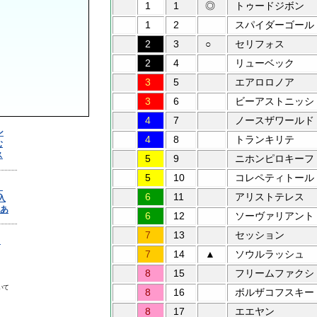
1
1
◎
トゥードジボン
1
2
スパイダーゴール
2
3
○
セリフォス
2
4
リューベック
3
5
エアロロノア
3
6
ビーアストニッシ
4
7
ノースザワールド
4
8
トランキリテ
5
9
ニホンピロキーフ
5
10
コレペティトール
6
11
アリストテレス
6
12
ソーヴァリアント
7
13
セッション
7
14
▲
ソウルラッシュ
8
15
フリームファクシ
8
16
ボルザコフスキー
8
17
エエヤン