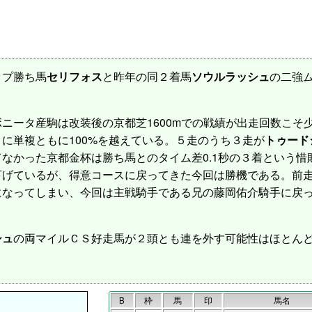
プ勝ち馬
セリフォス
と昨年の同２着馬
ソウルラッシュ
の二強
ニータ産駒は改装後の京都芝1600mでの戦績が出走回数こそ少ない
に単複ともに100%を越えている。５走のうち３走が
トゥード
なかった京都金杯は勝ち馬とのタイム差0.1秒の３着という
下げているが、得意コースに戻ってきた今回は勝機である。前
になってしまい、今回は主戦騎手である兄の藤岡佑介騎手に戻
シュ
の両マイルＣＳ好走馬が２頭とも連を外す可能性はほとん
B
枠
馬
印
馬名