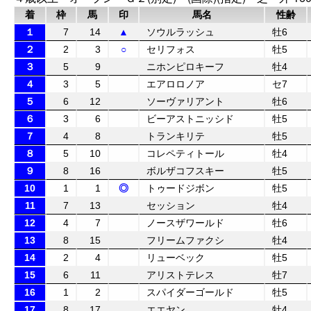
着
枠
馬
印
馬名
性齢
１
7
14
▲
ソウルラッシュ
牡6
２
2
3
○
セリフォス
牡5
３
5
9
ニホンピロキーフ
牡4
４
3
5
エアロロノア
セ7
５
6
12
ソーヴァリアント
牡6
６
3
6
ビーアストニッシド
牡5
７
4
8
トランキリテ
牡5
８
5
10
コレペティトール
牡4
９
8
16
ボルザコフスキー
牡5
10
1
1
◎
トゥードジボン
牡5
11
7
13
セッション
牡4
12
4
7
ノースザワールド
牡6
13
8
15
フリームファクシ
牡4
14
2
4
リューベック
牡5
15
6
11
アリストテレス
牡7
16
1
2
スパイダーゴールド
牡5
17
8
17
エエヤン
牡4