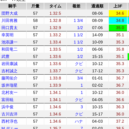
騎手
斤量
タイム
着差
通過順
上3F
団野大成
57
1.32.5
08-06
34.6
川田将雅
58
1.32.8
1 3/4
08-09
34.8
田口貫太
57
1.32.9
1/2
07-06
35.0
幸英明
57
1.33.2
1 1/2
14-09
35.1
池添謙一
57
1.33.4
1 1/2
10-09
35.3
和田竜二
57
1.33.5
1/2
06-06
35.8
武豊
57
1.33.6
1/2
15-15
35.1
岩田康誠
57
1.33.6
クビ
10-12
35.3
吉村誠之
57
1.33.7
クビ
17-12
35.3
藤岡佑介
57
1.33.8
3/4
01-01
36.7
坂井瑠星
57
1.33.9
1
02-02
36.7
北村友一
57
1.34.1
1
10-12
36.0
富田暁
57
1.34.1
クビ
04-05
36.6
浜中俊
57
1.34.6
3
10-15
36.3
古川吉洋
57
1.34.6
クビ
15-17
36.0
西村淳也
57
1.34.6
ハナ
04-03
37.2
M.デムー
57
1.35.7
7
02-03
38.5