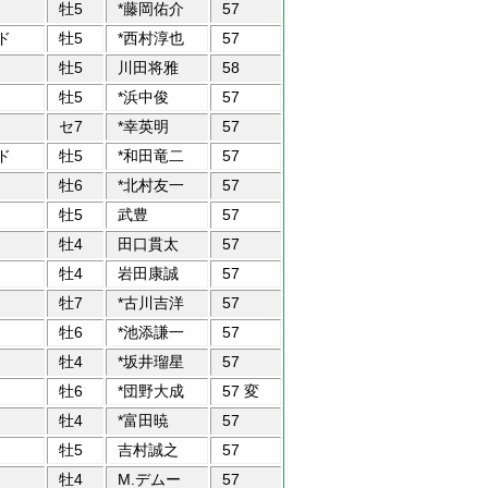
牡5
*藤岡佑介
57
ド
牡5
*西村淳也
57
牡5
川田将雅
58
牡5
*浜中俊
57
セ7
*幸英明
57
ド
牡5
*和田竜二
57
牡6
*北村友一
57
牡5
武豊
57
牡4
田口貫太
57
牡4
岩田康誠
57
牡7
*古川吉洋
57
牡6
*池添謙一
57
牡4
*坂井瑠星
57
牡6
*団野大成
57 変
牡4
*富田暁
57
牡5
吉村誠之
57
牡4
M.デムー
57