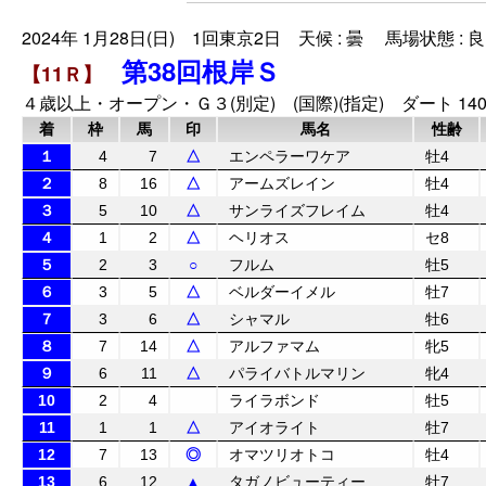
2024年 1月28日(日) 1回東京2日 天候 : 曇 馬場状態 : 良
第38回根岸Ｓ
【11Ｒ】
４歳以上・オープン・Ｇ３(別定) (国際)(指定) ダート 140
着
枠
馬
印
馬名
性齢
１
4
7
△
エンペラーワケア
牡4
２
8
16
△
アームズレイン
牡4
３
5
10
△
サンライズフレイム
牡4
４
1
2
△
ヘリオス
セ8
５
2
3
○
フルム
牡5
６
3
5
△
ベルダーイメル
牡7
７
3
6
△
シャマル
牡6
８
7
14
△
アルファマム
牝5
９
6
11
△
パライバトルマリン
牝4
10
2
4
ライラボンド
牡5
11
1
1
△
アイオライト
牡7
12
7
13
◎
オマツリオトコ
牡4
13
6
12
▲
タガノビューティー
牡7