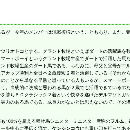
るが、今年のメンバーは混戦模様ということもあり、また、狙
マツリオトコ
とする。グランド牧場といえばダートの活躍馬を
スマートボーイというグランド牧場生産でダートで活躍した馬
ランド牧場生産のダート馬である。ちなみに、母父と父母がエ
ニアカップ勝利と全日本２歳優駿２着と活躍している（それか
このことから単なる早熟と思っている人もいるが、スマートボ
ろう。血統的に晩成と思われる馬が２歳でも活躍できているの
ーを勝ちＢＣクラシック２着という快挙を遂げたデルマソトガ
た実力のある馬である。成長力がないとは思えないので、その
も100%を超える種牡馬シニスターミニスター産駒の
フルム
、
ィー
を中心に手広く流す。
ケンシンコウ
にも重い印を打ってあ