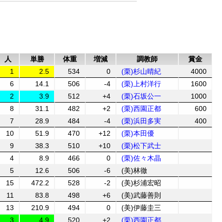
人
単勝
体重
増減
調教師
賞金
1
2.5
534
0
(栗)杉山晴紀
4000
6
14.1
506
-4
(栗)上村洋行
1600
2
3.9
512
+4
(栗)石坂公一
1000
8
31.1
482
+2
(栗)西園正都
600
7
28.9
484
-4
(栗)浜田多実
400
10
51.9
470
+12
(栗)本田優
9
38.3
510
+10
(栗)松下武士
4
8.9
466
0
(栗)佐々木晶
5
12.6
506
-6
(美)林徹
15
472.2
528
-2
(美)杉浦宏昭
11
83.8
498
+6
(美)武藤善則
13
210.9
494
0
(美)伊藤圭三
3
4.9
520
+2
(栗)西園正都