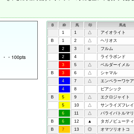
B
枠
馬
印
馬名
1
1
△
アイオライト
B
1
2
△
ヘリオス
2
3
○
フルム
6)・・・100pts
2
4
ライラボンド
3
5
△
ベルダーイメル
B
3
6
△
シャマル
4
7
△
エンペラーワケア
4
8
ピアシック
B
5
9
△
エクロジャイト
5
10
△
サンライズフレイ
6
11
△
パライバトルマリ
B
6
12
▲
タガノビューティ
B
7
13
◎
オマツリオトコ