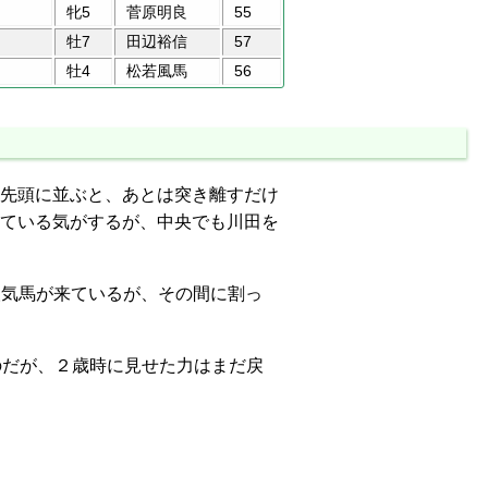
牝5
菅原明良
55
牡7
田辺裕信
57
牡4
松若風馬
56
先頭に並ぶと、あとは突き離すだけ
ている気がするが、中央でも川田を
人気馬が来ているが、その間に割っ
のだが、２歳時に見せた力はまだ戻