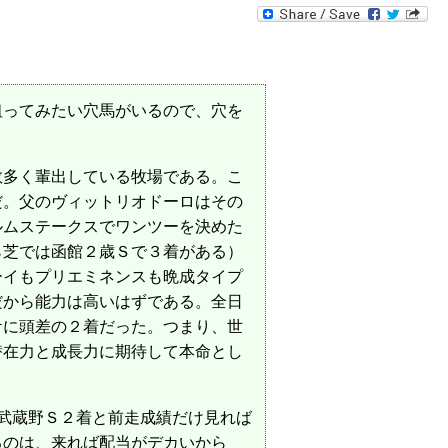
ってみたい穴馬がいるので、穴を
数多く輩出している牧場である。こ
だ。父のヴィットリオドーロはその
ルムステークスでワンツーを決めた
ら芝では函館２歳Ｓで３着がある）
ーイもプリエミネンスも晩成タイプ
だから能力は高いはずである。全日
ケに頭差の２着だった。つまり、世
潜在力と成長力に期待して本命とし
武蔵野Ｓ２着と前走成績だけ見れば
るのは、来れば配当がデカいから