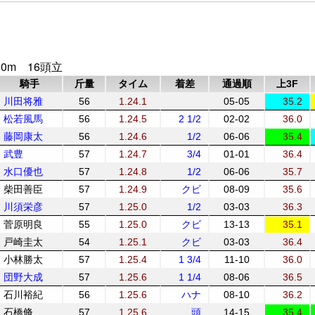
0m 16頭立
騎手
斤量
タイム
着差
通過順
上3F
川田将雅
56
1.24.1
05-05
35.2
松若風馬
56
1.24.5
2 1/2
02-02
36.0
藤岡康太
56
1.24.6
1/2
06-06
35.4
武豊
57
1.24.7
3/4
01-01
36.4
水口優也
57
1.24.8
1/2
06-06
35.7
柴田善臣
57
1.24.9
クビ
08-09
35.6
川須栄彦
57
1.25.0
1/2
03-03
36.3
菅原明良
55
1.25.0
クビ
13-13
35.1
戸崎圭太
54
1.25.1
クビ
03-03
36.4
小林勝太
57
1.25.4
1 3/4
11-10
36.0
団野大成
57
1.25.6
1 1/4
08-06
36.5
石川裕紀
56
1.25.6
ハナ
08-10
36.2
石橋脩
57
1.25.6
頭
14-15
35.4