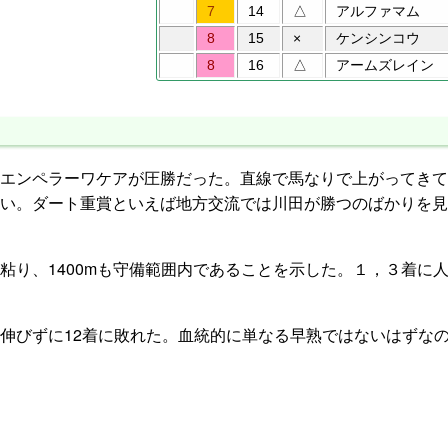
7
14
△
アルファマム
8
15
×
ケンシンコウ
8
16
△
アームズレイン
エンペラーワケアが圧勝だった。直線で馬なりで上がってきて
い。ダート重賞といえば地方交流では川田が勝つのばかりを見
り、1400mも守備範囲内であることを示した。１，３着に
伸びずに12着に敗れた。血統的に単なる早熟ではないはずな