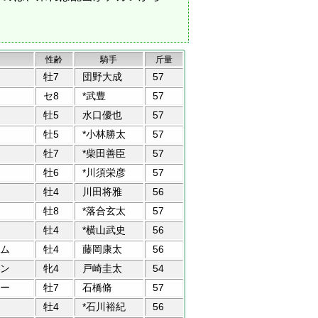
性齢
騎手
斤量
牡7
団野大成
57
セ8
*武豊
57
牡5
水口優也
57
牡5
*小林勝太
57
牡7
*柴田善臣
57
牡6
*川須栄彦
57
牡4
川田将雅
56
牡8
*落合玄太
57
牡4
*横山武史
56
ム
牡4
藤岡康太
56
ン
牝4
戸崎圭太
54
ー
牡7
石橋脩
57
牡4
*石川裕紀
56