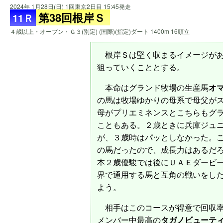
2024年 1月28日(日) 1回東京2日目 15:45発走
第38回根岸Ｓ
11Ｒ
４歳以上・オープン・Ｇ３(別定) (国際)(指定)ダート 1400m 16頭立
根岸Ｓは堅く収まるイメージがあ
狙っていくこととする。
本命はグランド牧場の生産馬
オ
の馬は牧場ゆかりの母系で母父が
母がプリエミネンスとこちらもグ
こともある。２歳ときに兵庫ジュ
が、３歳時はパッとしなかった。
の馬だったので、成長力はあるだ
本２歳優駿では後にＵＡＥダービ
界で通用する馬と互角の戦いをし
よう。
相手はこのコースが得意で回収率
メンバー中最高の
タガノビューテ