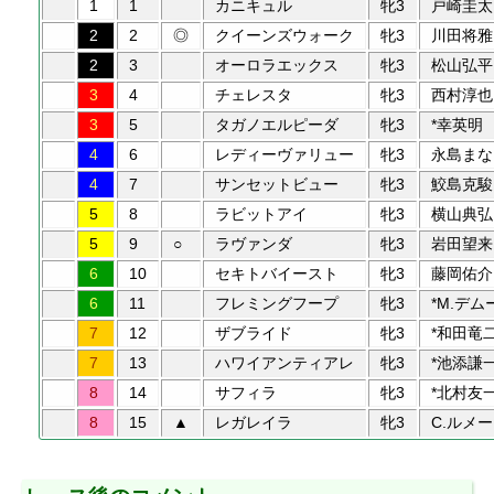
1
1
カニキュル
牝3
戸崎圭太
2
2
◎
クイーンズウォーク
牝3
川田将雅
2
3
オーロラエックス
牝3
松山弘平
3
4
チェレスタ
牝3
西村淳也
3
5
タガノエルピーダ
牝3
*幸英明
4
6
レディーヴァリュー
牝3
永島まな
4
7
サンセットビュー
牝3
鮫島克駿
5
8
ラビットアイ
牝3
横山典弘
5
9
○
ラヴァンダ
牝3
岩田望来
6
10
セキトバイースト
牝3
藤岡佑介
6
11
フレミングフープ
牝3
*M.デム
7
12
ザブライド
牝3
*和田竜
7
13
ハワイアンティアレ
牝3
*池添謙
8
14
サフィラ
牝3
*北村友
8
15
▲
レガレイラ
牝3
C.ルメー