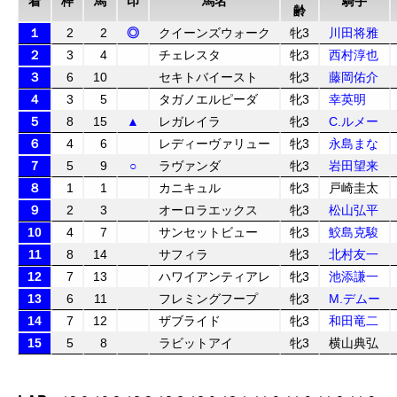
着
枠
馬
印
馬名
騎手
齢
１
2
2
◎
クイーンズウォーク
牝3
川田将雅
２
3
4
チェレスタ
牝3
西村淳也
３
6
10
セキトバイースト
牝3
藤岡佑介
４
3
5
タガノエルピーダ
牝3
幸英明
５
8
15
▲
レガレイラ
牝3
C.ルメー
６
4
6
レディーヴァリュー
牝3
永島まな
７
5
9
○
ラヴァンダ
牝3
岩田望来
８
1
1
カニキュル
牝3
戸崎圭太
９
2
3
オーロラエックス
牝3
松山弘平
10
4
7
サンセットビュー
牝3
鮫島克駿
11
8
14
サフィラ
牝3
北村友一
12
7
13
ハワイアンティアレ
牝3
池添謙一
13
6
11
フレミングフープ
牝3
M.デムー
14
7
12
ザブライド
牝3
和田竜二
15
5
8
ラビットアイ
牝3
横山典弘