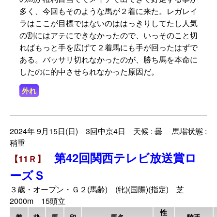
多く、今回もそのような馬が２着に来た。レガレイ
ラはここが目標ではないのははっきりしてたし人気
の割にはアテにできなかったので、いっそのこと切
ればもっと手を広げて２着馬にも手が回ったはずで
ある。バッサリ切れなかったのが、勝ち馬を本命に
したのに的中させられなかった原因だ。
外れ
2024年 9月15日(日) 3回中京4日 天候 : 曇 馬場状態 :
稍重
第42回関西テレビ放送賞ロ
【11Ｒ】
ーズＳ
３歳・オープン・Ｇ２(馬齢) (牝)(国際)(指定) 芝
2000m 15頭立
性