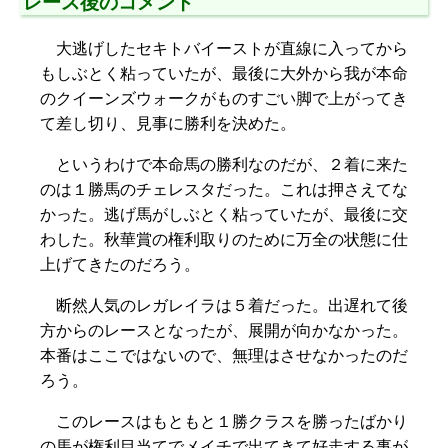
レース後のコメント
大逃げしたセキトバイーストが直線に入ってから
もしぶとく粘っていたが、最後に大外から我が本命
のクイーンズウォークがものすごい脚で上がってき
て差し切り、見事に勝利を決めた。
というわけで本命馬の勝利なのだが、２着に来た
のは１勝馬のチェレスタだった。これは押さえてな
かった。逃げ馬がしぶとく粘っていたが、最後に交
わした。秋華賞の権利取りのために万全の状態に仕
上げてきたのだろう。
断然人気のレガレイラは５着だった。出遅れて後
方からのレースとなったが、展開が向かなかった。
本番はここではないので、無理はさせなかったのだ
ろう。
このレースはもともと１勝クラスを勝ったばかり
の馬が権利目当てでメイチで出てきて好走する事が