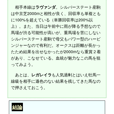
相手本線は
ラヴァンダ
。シルバーステート産駒
は中京芝2000mと相性が良く、回収率も単複とも
に100%を超えている（単勝回収率は200%以
上）。また、当日は午前中に雨が降る予想なので
馬場が渋る可能性が高いが、重馬場を苦にしない
シルバーステート産駒で母父もパワー型のハービ
ンジャーなので有利だ。オークスは距離が長かっ
たため結果を出せなかったが2000mなら重賞２着
があり、こなせている。血統が魅力なこの馬を狙
ってみよう。
あとは、
レガレイラ
も人気過剰とはいえ牡馬一
線級を相手に遜色のない結果を残してきた馬なの
で押さえておこう。
結論