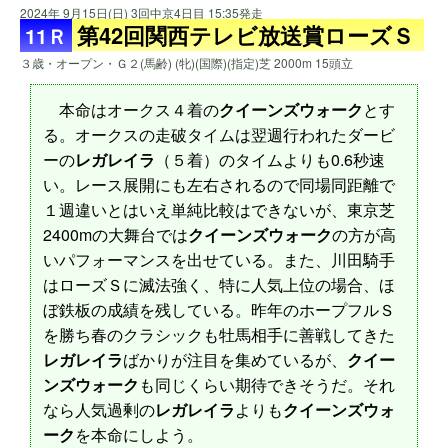
2024年 9月15日(日) 3回中京4日目 15:35発走
第42回関西テレビ放送賞ローズＳ
11Ｒ
３歳・オープン・Ｇ２(馬齢) (牝)(国際)(指定)芝 2000m 15頭立
本命はオークス４着の
クイーンズウォーク
とす
る。オークスの走破タイムは翌週行われたダービ
ーの
レガレイラ
（５着）のタイムよりも0.6秒速
い。レース展開にも左右されるので同場同距離で
１週違いとはいえ単純比較はできないが、東京芝
2400mの大舞台では
クイーンズウォーク
の方が高
いパフォーマンスを出せている。また、川田騎手
はローズＳに滅法強く、特に人気上位の場合、ほ
ぼ鉄板の成績を残している。昨年のホープフルＳ
を勝ち春のクラシックも牡馬相手に善戦してきた
レガレイラ
ばかりが注目を集めているが、
クイー
ンズウォーク
も同じくらい期待できそうだ。それ
なら人気過剰の
レガレイラ
よりも
クイーンズウォ
ーク
を本命にしよう。