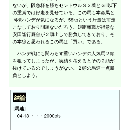
ないが、阪急杯を勝ちセントウルＳ２着とＧII以下
の重賞では好走を見せている。この馬も本命馬と
同様ハンデが気になるが、58kgという斤量は前走
こなしており問題ないだろう。短距離戦が得意な
安田隆行厩舎が２頭出しで勝負してきており、そ
の本線と思われるこの馬は「買い」である。
ハンデ戦にも関わらず重いハンデの人気馬２頭
を狙ってしまったが、実績を考えるとその２頭が
抜けているのでしょうがない。２頭の馬連一点勝
負としよう。
結論
[馬連]
04-13 ・・・2000pts