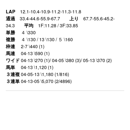
LAP
12.1-10.4-10.9-11.2-11.3-11.8
通過
33.4-44.6-55.9-67.7
上り
67.7-55.6-45.2-
34.3
平均
1F:11.28 / 3F:33.85
単勝
４ \330
複勝
４ \130 / 13 \130 / ５ \160
枠連
2-7 \440 (1)
馬連
04-13 \590 (1)
ワイド
04-13 \270 (1)/ 04-05 \380 (3)/ 05-13 \370 (2)
馬単
04-13 \1,120 (1)
３連複
04-05-13 \1,180 (1/816)
３連単
04-13-05 \5,070 (2/4896)