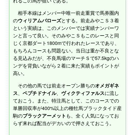
れるこの馬が狙いである。
相手本線はメンバー中唯一前走重賞で馬券圏内
の
ウィリアムバローズ
とする。前走みやこＳ３着
という実績は、このメンバーでは実績ナンバーワ
ンと言って良い。そのみやこＳもこのレースと同
じく京都ダート1800mで行われたレースであり、
もちろんコースも問題ない。当日は重か不良とな
る見込みだが、不良馬場のマーチＳで57.5kgのハ
ンデを背負いながら２着に来た実績もポイントが
高い。
その他の馬では前走オープン勝ちの
オメガギネ
ス
、
ペプチドナイル
、
ヴィクティファルス
に流し
ておこう。また、特注馬として、このコースでの
単勝回収率が400%以上の種牡馬ブラックタイド産
駒の
ブラックアーメット
も、全く人気になってお
らず来れば配当がデカいので押さえておこう。