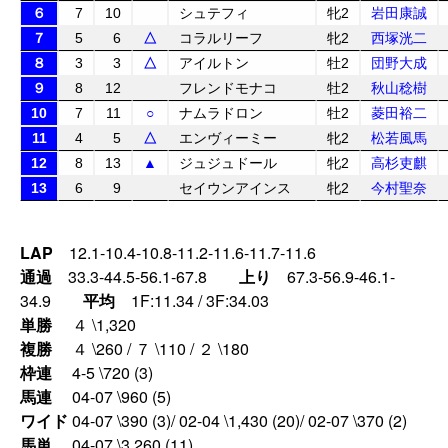
６
7
10
シュテフィ
牝2
岩田康誠
７
5
6
△
コラルリーフ
牝2
西塚洸二
８
3
3
△
アイルトン
牡2
団野大成
９
8
12
フレンドモナコ
牡2
秋山稔樹
10
7
11
○
ナムラドロン
牡2
菱田裕二
11
4
5
△
エンヴィーミー
牝2
松若風馬
12
8
13
▲
ジュジュドール
牝2
高杉吏麒
13
6
9
セイウンアインス
牝2
今村聖奈
LAP
12.1-10.4-10.8-11.2-11.6-11.7-11.6
通過
33.3-44.5-56.1-67.8
上り
67.3-56.9-46.1-
34.9
平均
1F:11.34 / 3F:34.03
単勝
４ \1,320
複勝
４ \260 / ７ \110 / ２ \180
枠連
4-5 \720 (3)
馬連
04-07 \960 (5)
ワイド
04-07 \390 (3)/ 02-04 \1,430 (20)/ 02-07 \370 (2)
馬単
04-07 \3,260 (11)