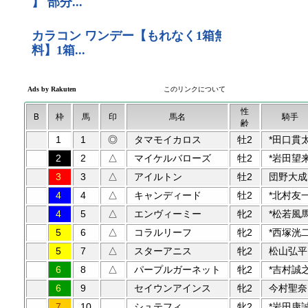
性
B
枠
馬
印
馬名
騎手
齢
1
1
◎
タマモイカロス
牡2
*田口貫
2
2
△
マイケルバローズ
牡2
*岩田望
3
3
△
アイルトン
牡2
団野大成
4
4
△
キャンディード
牡2
*北村友
4
5
△
エンヴィーミー
牝2
*松若風
5
6
△
コラルリーフ
牝2
*西塚洸
5
7
△
スターアニス
牝2
松山弘平
6
8
△
パープルガーネット
牝2
*吉村誠
6
9
セイウンアインス
牝2
今村聖奈
7
10
シュテフィ
牝2
*岩田康