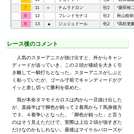
7
11
○
ナムラドロン
牡2
*菱田裕
8
12
フレンドモナコ
牡2
秋山稔樹
8
13
▲
ジュジュドール
牝2
*高杉吏
レース後のコメント
人気のスターアニスが抜け出すと、外からキャン
ディードが迫っていき、この２頭が後続を大きく引
き離して一騎打ちとなった。スターアニスがしぶと
く粘っていたが、ゴール寸前でキャンディードがグ
イッと差し切って勝利を収めた。
我が本命タマモイカロスは内から一旦抜け出した
が、直線半ばで脚色が鈍って２着馬から７馬身後方
で３、４着争いとなった。「脚色が鈍った」と言う
のはそう見えただけで、実際は上位２頭が強すぎた
だけなのかもしれない。最後はマイケルバローズが