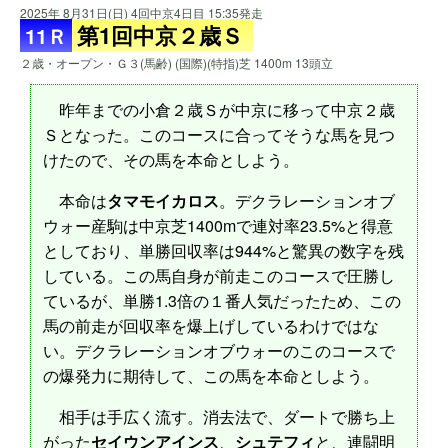
2025年 8月31日(日) 4回中京4日目 15:35発走
第1回中京２歳Ｓ
11Ｒ
２歳・オープン・Ｇ３(馬齢) (国際)(特指)芝 1400m 13頭立
昨年までの小倉２歳Ｓが中京に移って中京２歳
Ｓとなった。このコースに合ってそうな馬を見つ
けたので、その馬を本命としよう。
本命は
タマモイカロス
。デクラレーションオブ
ウォー産駒は中京芝1400mで連対率23.5%と得意
としており、単勝回収率は944%と驚異の数字を残
している。この馬自身が前走このコースで圧勝し
ているが、単勝1.3倍の１番人気だったため、この
馬の前走が回収率を爆上げしているわけではな
い。デクラレーションオブウォーのこのコースで
の爆発力に期待して、この馬を本命としよう。
相手は手広く流す。消去法で、ダートで勝ち上
がった
セイウンアインス
、
シュテフィ
と、連闘明