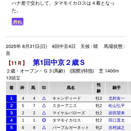
ハナ差で交わして、タマモイカロスは４着となっ
た。
外れ
2025年 8月31日(日) 4回中京4日 天候 : 晴 馬場状態 :
良
第1回中京２歳Ｓ
【11Ｒ】
２歳・オープン・Ｇ３(馬齢) (国際)(特指) 芝 1400m
13頭立
性
着
枠
馬
印
馬名
騎手
齢
１
4
4
△
キャンディード
牡2
北村友一
２
5
7
△
スターアニス
牝2
松山弘平
３
2
2
△
マイケルバローズ
牡2
岩田望来
４
1
1
◎
タマモイカロス
牡2
田口貫太
５
6
8
△
パープルガーネット
牝2
吉村誠之