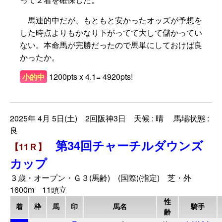
馬連的中だが、もともと安かったオッズが予想を
した時点よりもかなり下がってて大して儲かってい
ない。本命馬が完勝だったので馬単にしておけば良
かったか。
1200pts x 4.1= 4920pts!
小的中
2025年 4月 5日(土) 2回阪神3日 天候 : 晴 馬場状態 :
良
第34回チャーチルダウンズ
【11Ｒ】
カップ
３歳・オープン・Ｇ３(馬齢) (国際)(指定) 芝・外
1600m 11頭立
性
着
枠
馬
印
馬名
騎手
齢