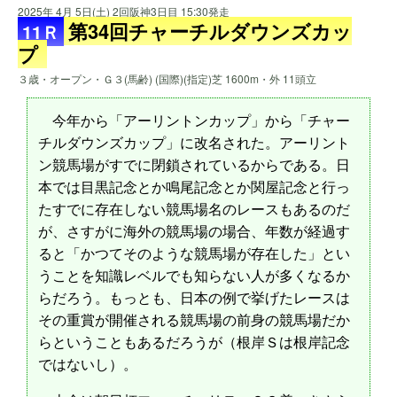
2025年 4月 5日(土) 2回阪神3日目 15:30発走
第34回チャーチルダウンズカッ
11Ｒ
プ
３歳・オープン・Ｇ３(馬齢) (国際)(指定)芝 1600m・外 11頭立
今年から「アーリントンカップ」から「チャー
チルダウンズカップ」に改名された。アーリント
ン競馬場がすでに閉鎖されているからである。日
本では目黒記念とか鳴尾記念とか関屋記念と行っ
たすでに存在しない競馬場名のレースもあるのだ
が、さすがに海外の競馬場の場合、年数が経過す
ると「かつてそのような競馬場が存在した」とい
うことを知識レベルでも知らない人が多くなるか
らだろう。もっとも、日本の例で挙げたレースは
その重賞が開催される競馬場の前身の競馬場だか
らということもあるだろうが（根岸Ｓは根岸記念
ではないし）。