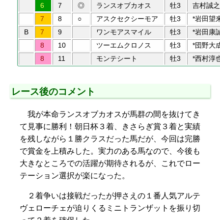
6
7
◎
ランスオブカオス
牡3
吉村誠之
7
8
○
アスクセクシーモア
牡3
*岩田望
B
7
9
ワンモアスマイル
牡3
*岩田康
8
10
ツーエムクロノス
牡3
*団野大
8
11
モンテシート
牡3
*西村淳
レース後のコメント
我が本命ランスオブカオスが馬群の間を抜けてき
て見事に勝利！朝日杯３着、きさらぎ賞３着と実績
を残しながら１勝クラスだった馬だが、今回は完勝
で賞金を上積みした。実力のある馬なので、今後も
大きなところでの活躍が期待されるが、これでロー
テーション選択が楽になった。
２着争いは接戦だったが押さえの１番人気アルテ
ヴェローチェが迫りくるミニトランザットを振り切
って２着を確保した。