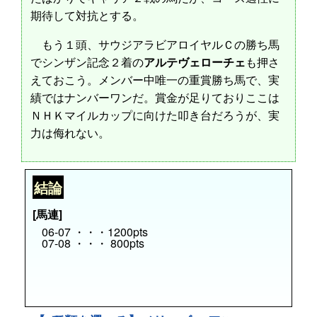
期待して対抗とする。
もう１頭、サウジアラビアロイヤルＣの勝ち馬
でシンザン記念２着の
アルテヴェローチェ
も押さ
えておこう。メンバー中唯一の重賞勝ち馬で、実
績ではナンバーワンだ。賞金が足りておりここは
ＮＨＫマイルカップに向けた叩き台だろうが、実
力は侮れない。
結論
[馬連]
06-07 ・・・1200pts
07-08 ・・・ 800pts