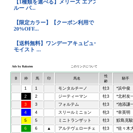
性
B
枠
馬
印
馬名
騎手
齢
1
1
モンタルチーノ
牡3
*浜中俊
2
2
ジーティーマン
牡3
*北村友
3
3
フォルテム
牡3
*池添謙
4
4
スリールミニョン
牝3
*幸英明
5
5
ミニトランザット
牡3
鮫島克駿
6
6
▲
アルテヴェローチェ
牡3
*佐々木