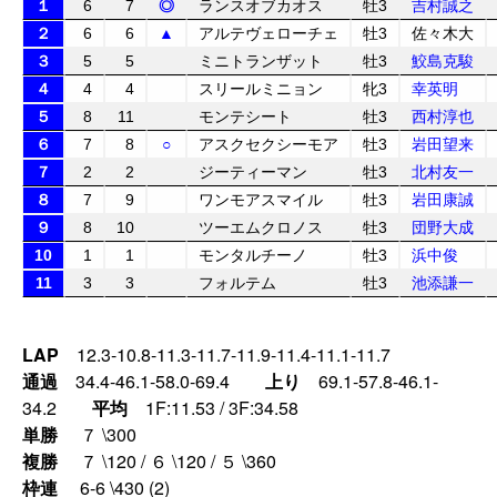
１
6
7
◎
ランスオブカオス
牡3
吉村誠之
２
6
6
▲
アルテヴェローチェ
牡3
佐々木大
３
5
5
ミニトランザット
牡3
鮫島克駿
４
4
4
スリールミニョン
牝3
幸英明
５
8
11
モンテシート
牡3
西村淳也
６
7
8
○
アスクセクシーモア
牡3
岩田望来
７
2
2
ジーティーマン
牡3
北村友一
８
7
9
ワンモアスマイル
牡3
岩田康誠
９
8
10
ツーエムクロノス
牡3
団野大成
10
1
1
モンタルチーノ
牡3
浜中俊
11
3
3
フォルテム
牡3
池添謙一
LAP
12.3-10.8-11.3-11.7-11.9-11.4-11.1-11.7
通過
34.4-46.1-58.0-69.4
上り
69.1-57.8-46.1-
34.2
平均
1F:11.53 / 3F:34.58
単勝
７ \300
複勝
７ \120 / ６ \120 / ５ \360
枠連
6-6 \430 (2)