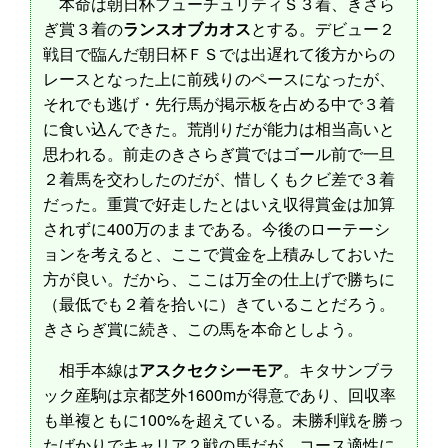
本命は朝日杯フューチュリティＳ３着、きさら
ぎ賞３着の
ランスオブカオス
とする。デビュー２
戦目で臨んだ朝日杯ＦＳでは出遅れて後方からの
レースとなった上に前残りのペースになったが、
それでも逃げ・先行馬が掲示板を占める中で３着
に食い込んできた。荒削りだが能力は相当高いと
思われる。前走のきさらぎ賞ではゴール前で一旦
２着馬を交わしたのだが、惜しくもクビ差で３着
だった。重賞で好走したとはいえ収得賞金は加算
されずに400万のままである。今後のローテーシ
ョンを考えると、ここで賞金を上積みしておいた
方が良い。だから、ここは万全の仕上げで勝ちに
（最低でも２着を拾いに）きていることだろう。
きさらぎ賞に続き、この馬を本命としよう。
相手本線は
アスクセクシーモア
。キタサンブラ
ック産駒は京都芝外1600mが得意であり、回収率
も単複ともに100%を超えている。未勝利戦を勝っ
たばかりでキャリア２戦の馬だが、コース適性に