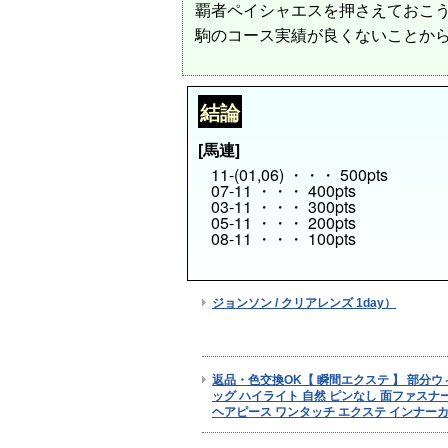
覇者ペイシャエスを押さえておこ
駒のコース実績が良くないことか
結論
[馬連]
11-(01,06) ・・・ 500pts
07-11 ・・・ 400pts
03-11 ・・・ 300pts
05-11 ・・・ 200pts
08-11 ・・・ 100pts