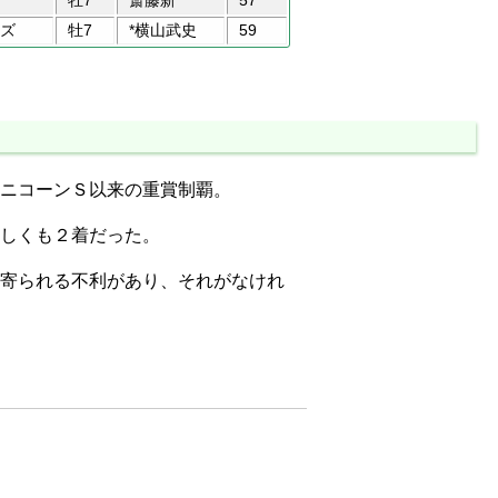
牡7
斎藤新
57
ズ
牡7
*横山武史
59
ニコーンＳ以来の重賞制覇。
しくも２着だった。
寄られる不利があり、それがなけれ