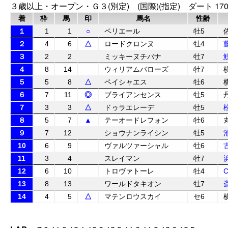
３歳以上・オープン・Ｇ３(別定) (国際)(指定) ダート 170
着
枠
馬
印
馬名
性齢
１
1
1
○
ペリエール
牡5
２
4
6
△
ロードクロンヌ
牡4
３
2
2
ミッキーヌチバナ
牡7
４
8
14
ウィリアムバローズ
牡7
５
5
8
△
ペイシャエス
牡6
６
7
11
◎
ブライアンセンス
牡5
７
3
3
△
ドゥラエレーデ
牡5
８
5
7
▲
テーオードレフォン
牡6
９
7
12
ショウナンライシン
牡5
10
6
9
ヴァルツァーシャル
牡6
11
3
4
スレイマン
牡7
12
6
10
トロヴァトーレ
牡4
13
8
13
ワールドタキオン
牡7
14
4
5
△
マテンロウスカイ
セ6