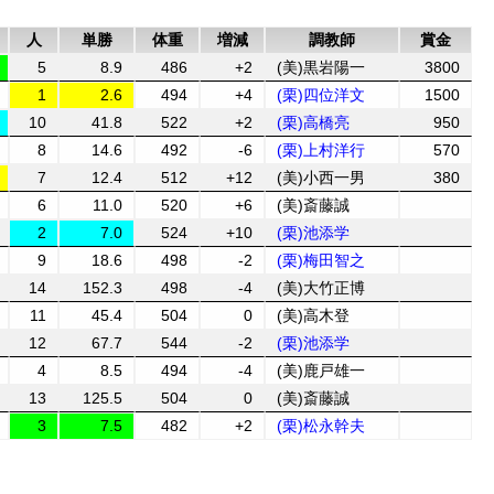
人
単勝
体重
増減
調教師
賞金
5
8.9
486
+2
(美)黒岩陽一
3800
1
2.6
494
+4
(栗)四位洋文
1500
10
41.8
522
+2
(栗)高橋亮
950
8
14.6
492
-6
(栗)上村洋行
570
7
12.4
512
+12
(美)小西一男
380
6
11.0
520
+6
(美)斎藤誠
2
7.0
524
+10
(栗)池添学
9
18.6
498
-2
(栗)梅田智之
14
152.3
498
-4
(美)大竹正博
11
45.4
504
0
(美)高木登
12
67.7
544
-2
(栗)池添学
4
8.5
494
-4
(美)鹿戸雄一
13
125.5
504
0
(美)斎藤誠
3
7.5
482
+2
(栗)松永幹夫