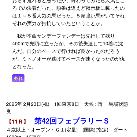
おらず荒れると思ったが、終わってみたら人気どこ
ろでの決着だった。順番は違えど掲示板に載ったの
は１～５番人気の馬だった。５頭強い馬がいてそれ
ぞれの実力が拮抗していたということか。
我が本命サンデーファンデーは先行して残り
400mで先頭に立ったが、その後失速して10着に沈
んだ。自分のペースで行ければ良かったのだろう
が、ミトノオーが逃げてペースが速くなったのが仇
となった。
外れ
2025年 2月23日(祝) 1回東京8日 天候 : 晴 馬場状態 :
良
第42回フェブラリーＳ
【11Ｒ】
４歳以上・オープン・Ｇ１(定量) (国際)(指定) ダート
1600m 16頭立