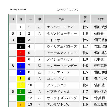
性
B
枠
馬
印
馬名
騎手
齢
1
1
△
エンペラーワケア
牡5
*横山武
B
1
2
△
タガノビューティー
牡8
石橋脩
B
2
3
ミトノオー
牡5
*田辺裕
2
4
ウィリアムバローズ
牡7
*岩田望
3
5
アーテルアストレア
牝6
*横山典
3
6
▲
メイショウハリオ
牡8
浜中俊
B
4
7
◎
サンデーファンデー
牡5
鮫島克駿
4
8
△
ドゥラエレーデ
牡5
*横山和
5
9
△
コスタノヴァ
牡5
*R.キン
5
10
アンモシエラ
牝4
*吉田豊
B
6
11
△
ペプチドナイル
牡7
藤岡佑介
6
12
△
サンライズジパング
牡4
*幸英明
7
13
○
デルマソトガケ
牡5
松若風馬