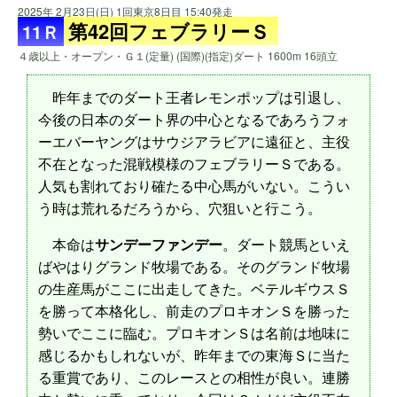
2025年 2月23日(日) 1回東京8日目 15:40発走
第42回フェブラリーＳ
11Ｒ
４歳以上・オープン・Ｇ１(定量) (国際)(指定)ダート 1600m 16頭立
昨年までのダート王者レモンポップは引退し、
今後の日本のダート界の中心となるであろうフォ
ーエバーヤングはサウジアラビアに遠征と、主役
不在となった混戦模様のフェブラリーＳである。
人気も割れており確たる中心馬がいない。こうい
う時は荒れるだろうから、穴狙いと行こう。
本命は
サンデーファンデー
。ダート競馬といえ
ばやはりグランド牧場である。そのグランド牧場
の生産馬がここに出走してきた。ベテルギウスＳ
を勝って本格化し、前走のプロキオンＳを勝った
勢いでここに臨む。プロキオンＳは名前は地味に
感じるかもしれないが、昨年までの東海Ｓに当た
る重賞であり、このレースとの相性が良い。連勝