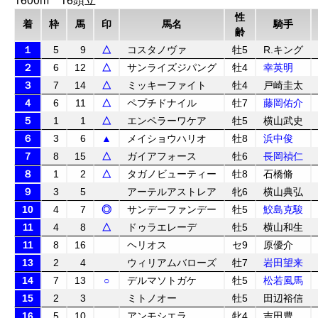
性
着
枠
馬
印
馬名
騎手
齢
１
5
9
△
コスタノヴァ
牡5
R.キング
２
6
12
△
サンライズジパング
牡4
幸英明
３
7
14
△
ミッキーファイト
牡4
戸崎圭太
４
6
11
△
ペプチドナイル
牡7
藤岡佑介
５
1
1
△
エンペラーワケア
牡5
横山武史
６
3
6
▲
メイショウハリオ
牡8
浜中俊
７
8
15
△
ガイアフォース
牡6
長岡禎仁
８
1
2
△
タガノビューティー
牡8
石橋脩
９
3
5
アーテルアストレア
牝6
横山典弘
10
4
7
◎
サンデーファンデー
牡5
鮫島克駿
11
4
8
△
ドゥラエレーデ
牡5
横山和生
11
8
16
ヘリオス
セ9
原優介
13
2
4
ウィリアムバローズ
牡7
岩田望来
14
7
13
○
デルマソトガケ
牡5
松若風馬
15
2
3
ミトノオー
牡5
田辺裕信
16
5
10
アンモシエラ
牝4
吉田豊