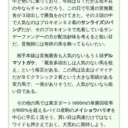
中と勢いに乗っており、今回はＧＩだが主役不在
の今ならチャンスだろう。この日で引退の音無厩
舎が３頭出しで勝負をかけてきた。その３頭の中
で人気なのはプロキオンＳ２着の
サンライズジパ
ング
だが、そのプロキオンＳで先着しているサン
デーファンデーの方が配当妙味を考えると狙い目
だ。音無師には有終の美を飾ってもらいたい。
相手本線は音無厩舎も人気のないもう１頭
デル
マソトガケ
。「厩舎多頭出しは人気のない馬を狙
え」という格言がある。この馬は近走はイマイチ
だがＢＣクラシック２着という大きな実績がある
実力馬で、一発がありそうだ。人気がないなら狙
い目である。
その他の馬では東京ダート1600mの単勝回収率
が600%を超えるパイロ産駒の
メイショウハリオ
を
中心に手広く流そう。買い目は馬連だけではなく
ワイドも押さえておく。大荒れに期待しよう。