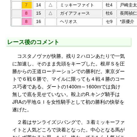
7
14
△
ミッキーファイト
牡4
戸崎圭太
8
15
△
ガイアフォース
牡6
長岡禎仁
8
16
ヘリオス
セ9
*原優介
レース後のコメント
コスタノヴァが快勝。残り２ハロンあたりで一気
に加速し、そのまま先頭をキープした。根岸Ｓを圧
勝からの王道ローテーションでの勝利だ。東京ダー
トで６戦６勝で、マイルに限っても４戦４勝のコー
ス巧者である。ダートの1400m～1600mでは負け
無しで底を見せていない。鞍上のR.キング騎手は
JRAの平地ＧＩを女性騎手として初の勝利の快挙を
遂げた。
２着はサンライズジパングで、３着ミッキーファ
イトと人気どころで決着となった。中心となる馬が