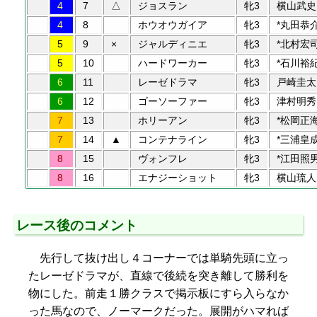
4
7
△
ジョスラン
牝3
横山武史
4
8
ホウオウガイア
牝3
*丸田恭
5
9
×
ジャルディニエ
牝3
*北村宏
5
10
ハードワーカー
牝3
*石川裕
6
11
レーゼドラマ
牝3
戸崎圭太
6
12
ゴーソーファー
牝3
津村明秀
7
13
ホリーアン
牝3
*松岡正
7
14
▲
コンテナライン
牝3
*三浦皇
8
15
ヴォンフレ
牝3
*江田照
8
16
エナジーショット
牝3
横山琉人
レース後のコメント
先行して抜け出し４コーナーでは単騎先頭に立っ
たレーゼドラマが、直線で後続を突き離して勝利を
物にした。前走１勝クラスで掲示板にすら入らなか
った馬なので、ノーマークだった。展開がハマれば