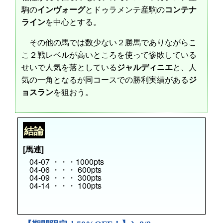
駒の
インヴォーグ
とドゥラメンテ産駒の
コンテナ
ライン
を中心とする。
その他の馬では数少ない２勝馬でありながらこ
こ２戦レベルが高いところを使って惨敗している
せいで人気を落としている
ジャルディニエ
と、人
気の一角となるが同コースでの勝利実績がある
ジ
ョスラン
を狙おう。
結論
[馬連]
04-07 ・・・1000pts
04-06 ・・・ 600pts
04-09 ・・・ 300pts
04-14 ・・・ 100pts