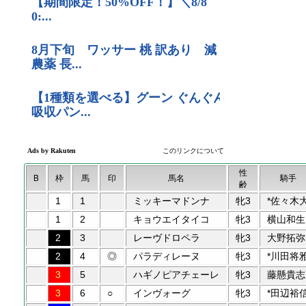
性
B
枠
馬
印
馬名
騎手
齢
1
1
ミッキーマドンナ
牝3
*佐々木
1
2
キョウエイタイコ
牝3
横山和生
2
3
レーヴドロペラ
牝3
大野拓弥
2
4
◎
パラディレーヌ
牝3
*川田将
3
5
ハギノピアチェーレ
牝3
藤懸貴志
3
6
○
インヴォーグ
牝3
*田辺裕