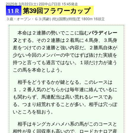
2025年 3月22日(土) 2回中山7日目 15:45発走
第39回フラワーカップ
11Ｒ
３歳・オープン・Ｇ３(馬齢) (牝)(国際)(特指)芝 1800m 16頭立
本命は２連勝の勢いでここに臨む
パラディレー
ヌ
とする。その２連勝は２着馬に４馬身、３馬身
差をつけての２連勝と強い内容だ。２勝馬自体が
少ない今回のメンバーの中ではずば抜けた実績を
持つと言っても過言ではない。１頭だけ力が違う
この馬を本命としよう。
相手をどうするかが鍵となる。このレースは
１，２番人気のどちらかは毎年連に絡んでいるに
も関わらず、馬連配当は高い荒れるレースであ
る。つまり紐荒れすることが多い。相手は穴っぽ
いところを狙おう。
相手はキングカメハメハ系の馬がこのコースと
相性が良く回収率も高いので、ロードカナロア産