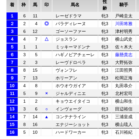
性
着
枠
馬
印
馬名
騎手
齢
１
6
11
レーゼドラマ
牝3
戸崎圭太
２
2
4
◎
パラディレーヌ
牝3
川田将雅
３
6
12
ゴーソーファー
牝3
津村明秀
４
4
7
△
ジョスラン
牝3
横山武史
５
1
1
ミッキーマドンナ
牝3
佐々木大
６
3
5
ハギノピアチェーレ
牝3
藤懸貴志
７
2
3
レーヴドロペラ
牝3
大野拓弥
８
8
15
ヴォンフレ
牝3
江田照男
９
7
13
ホリーアン
牝3
松岡正海
10
4
8
ホウオウガイア
牝3
丸田恭介
11
5
9
×
ジャルディニエ
牝3
北村宏司
12
1
2
キョウエイタイコ
牝3
横山和生
13
3
6
○
インヴォーグ
牝3
田辺裕信
14
7
14
▲
コンテナライン
牝3
三浦皇成
15
8
16
エナジーショット
牝3
横山琉人
16
5
10
ハードワーカー
牝3
石川裕紀