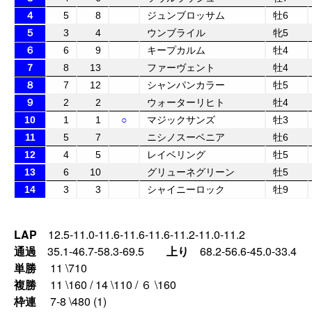
４
5
8
ジュンブロッサム
牡6
５
3
4
ウンブライル
牝5
６
6
9
キープカルム
牡4
７
8
13
ファーヴェント
牡4
８
7
12
シャンパンカラー
牡5
９
2
2
ウォーターリヒト
牡4
10
1
1
○
マジックサンズ
牡3
11
5
7
ニシノスーベニア
牡6
12
4
5
レイベリング
牡5
13
6
10
グリューネグリーン
牡5
14
3
3
シャイニーロック
牡9
LAP
12.5-11.0-11.6-11.6-11.6-11.2-11.0-11.2
通過
35.1-46.7-58.3-69.5
上り
68.2-56.6-45.0-33.4
単勝
11 \710
複勝
11 \160 / 14 \110 / ６ \160
枠連
7-8 \480 (1)