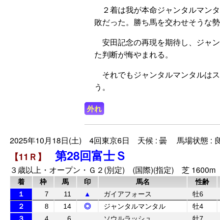
２着は我が本命ジャンタルマンタ
敗だった。勝ち馬を交わせそうな勢
安田記念の再現を期待し、ジャン
た判断が悔やまれる。
それでもジャンタルマンタルはスタ
う。
外れ
2025年10月18日(土) 4回東京6日 天候 : 曇 馬場状態 : 
第28回富士Ｓ
【11Ｒ】
３歳以上・オープン・Ｇ２(別定) (国際)(指定) 芝 1600m
着
枠
馬
印
馬名
性齢
１
7
11
▲
ガイアフォース
牡6
２
8
14
◎
ジャンタルマンタル
牡4
３
4
6
ソウルラッシュ
牡7