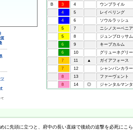
B
3
4
ウンブライル
4
5
レイベリング
4
6
ソウルラッシュ
5
7
ニシノスーベニア
5
8
ジュンブロッサム
6
9
キープカルム
6
10
グリューネグリー
7
11
▲
ガイアフォース
7
12
シャンパンカラー
8
13
ファーヴェント
8
14
◎
ジャンタルマンタ
めに先頭に立つと、府中の長い直線で後続の追撃を必死にこら