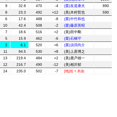
9
32.8
470
-4
(栗)友道康夫
890
8
23.3
492
+12
(美)木村哲也
590
6
17.6
488
-8
(栗)中竹和也
10
42.4
508
-2
(栗)藤原英昭
7
18.6
516
+2
(美)田中剛
5
15.9
462
-6
(栗)石橋守
2
6.1
520
+6
(栗)須貝尚介
11
94.5
530
+8
(美)上原博之
13
219.4
484
+2
(美)鹿戸雄一
12
216.7
490
-12
(美)相沢郁
14
235.0
502
-7
[地]佐々木由