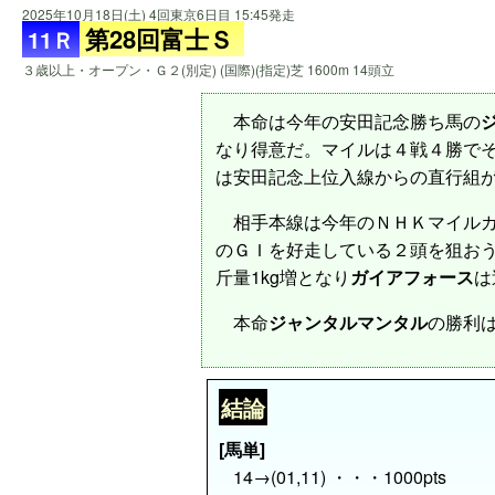
2025年10月18日(土) 4回東京6日目 15:45発走
第28回富士Ｓ
11Ｒ
３歳以上・オープン・Ｇ２(別定) (国際)(指定)芝 1600m 14頭立
本命は今年の安田記念勝ち馬の
なり得意だ。マイルは４戦４勝でそ
は安田記念上位入線からの直行組
相手本線は今年のＮＨＫマイルカ
のＧＩを好走している２頭を狙お
斤量1kg増となり
ガイアフォース
は
本命
ジャンタルマンタル
の勝利
結論
[馬単]
14→(01,11) ・・・1000pts