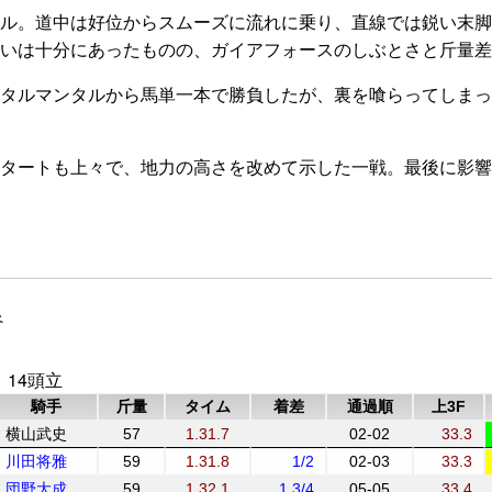
ル。道中は好位からスムーズに流れに乗り、直線では鋭い末脚
いは十分にあったものの、ガイアフォースのしぶとさと斤量差
タルマンタルから馬単一本で勝負したが、裏を喰らってしまっ
ートも上々で、地力の高さを改めて示した一戦。最後に影響し
良
 14頭立
騎手
斤量
タイム
着差
通過順
上3F
横山武史
57
1.31.7
02-02
33.3
川田将雅
59
1.31.8
1/2
02-03
33.3
団野大成
59
1.32.1
1 3/4
05-05
33.4