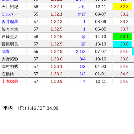
石川裕紀
58
1.32.1
クビ
12-11
32.8
C.ルメー
55
1.32.1
クビ
08-07
33.2
坂井瑠星
57
1.32.3
1
08-09
33.3
佐々木大
57
1.32.5
1
05-05
33.7
戸崎圭太
58
1.32.5
頭
14-13
33.1
菅原明良
57
1.32.5
頭
13-13
33.0
武豊
55
1.32.9
2 1/2
07-07
34.0
大野拓弥
57
1.33.0
3/4
10-10
33.8
津村明秀
57
1.33.1
1/2
04-03
34.6
石橋脩
57
1.33.2
1/2
01-01
34.9
山本聡哉
57
1.33.9
4
10-11
34.6
平均
1F:11.46 / 3F:34.39