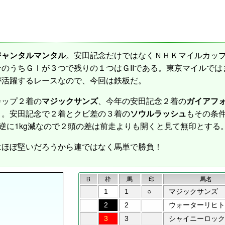
ジャンタルマンタル
。安田記念だけではなくＮＨＫマイルカップ
のうちＧＩが３つで残りの１つはＧIIである。東京マイルで
が活躍するレースなので、今回は鉄板だ。
ップ２着の
マジックサンズ
、今年の安田記念２着の
ガイアフ
う。安田記念で２着とクビ差の３着の
ソウルラッシュ
もその条
逆に1kg減なので２頭の差は前走よりも開くと見て無印とする
はほぼ堅いだろうから連ではなく馬単で勝負！
B
枠
馬
印
馬名
1
1
○
マジックサンズ
2
2
ウォーターリヒト
3
3
シャイニーロック