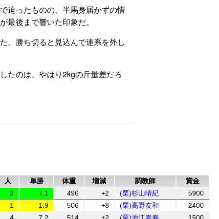
で迫ったものの、半馬身届かずの惜
が最後まで響いた印象だ。
た。勝ち切ると見込んで連系を外し
たのは、やはり2kgの斤量差だろ
人
単勝
体重
増減
調教師
賞金
3
7.1
496
+2
(栗)杉山晴紀
5900
1
1.9
506
+8
(栗)高野友和
2400
4
7.2
514
+2
(栗)池江泰寿
1500