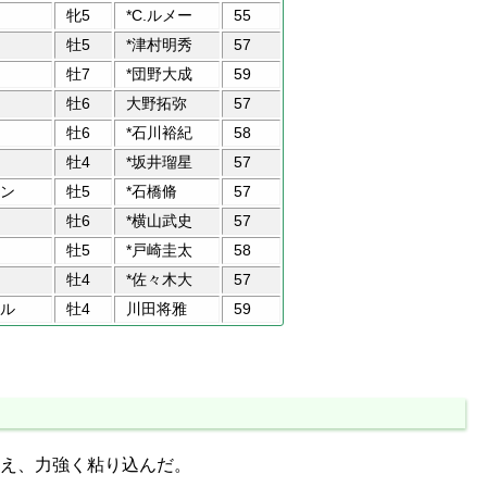
牝5
*C.ルメー
55
牡5
*津村明秀
57
牡7
*団野大成
59
牡6
大野拓弥
57
牡6
*石川裕紀
58
牡4
*坂井瑠星
57
ン
牡5
*石橋脩
57
牡6
*横山武史
57
牡5
*戸崎圭太
58
牡4
*佐々木大
57
ル
牡4
川田将雅
59
え、力強く粘り込んだ。