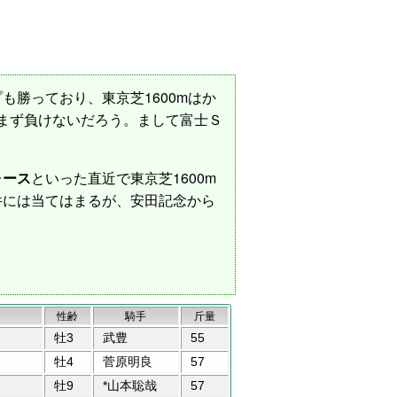
も勝っており、東京芝1600mはか
はまず負けないだろう。まして富士Ｓ
ォース
といった直近で東京芝1600m
件には当てはまるが、安田記念から
。
性齢
騎手
斤量
牡3
武豊
55
牡4
菅原明良
57
牡9
*山本聡哉
57