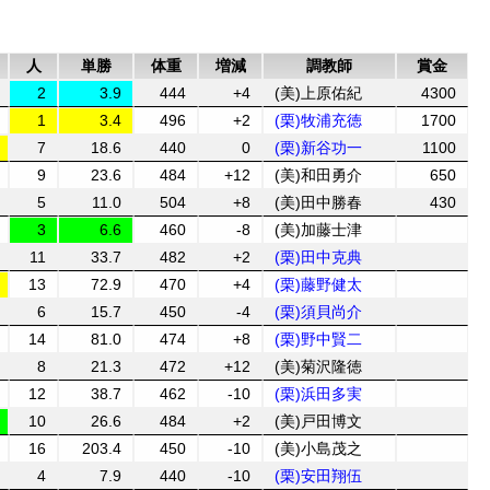
人
単勝
体重
増減
調教師
賞金
2
3.9
444
+4
(美)上原佑紀
4300
1
3.4
496
+2
(栗)牧浦充徳
1700
7
18.6
440
0
(栗)新谷功一
1100
9
23.6
484
+12
(美)和田勇介
650
5
11.0
504
+8
(美)田中勝春
430
3
6.6
460
-8
(美)加藤士津
11
33.7
482
+2
(栗)田中克典
13
72.9
470
+4
(栗)藤野健太
6
15.7
450
-4
(栗)須貝尚介
14
81.0
474
+8
(栗)野中賢二
8
21.3
472
+12
(美)菊沢隆徳
12
38.7
462
-10
(栗)浜田多実
10
26.6
484
+2
(美)戸田博文
16
203.4
450
-10
(美)小島茂之
4
7.9
440
-10
(栗)安田翔伍