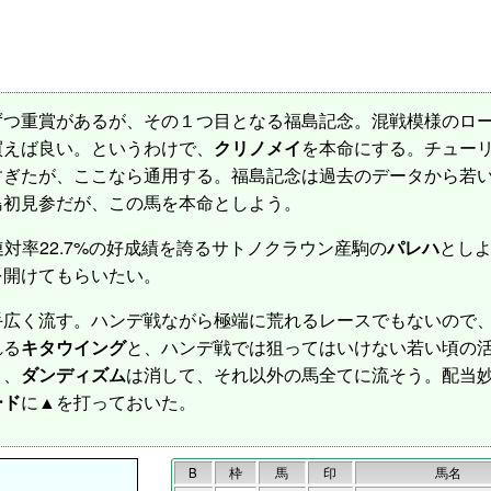
つ重賞があるが、その１つ目となる福島記念。混戦模様のロー
買えば良い。というわけで、
クリノメイ
を本命にする。チュー
すぎたが、ここなら通用する。福島記念は過去のデータから若
島初見参だが、この馬を本命としよう。
対率22.7%の好成績を誇るサトノクラウン産駒の
パレハ
とし
を開けてもらいたい。
広く流す。ハンデ戦ながら極端に荒れるレースでもないので、
れる
キタウイング
と、ハンデ戦では狙ってはいけない若い頃の
ト
、
ダンディズム
は消して、それ以外の馬全てに流そう。配当
ード
に▲を打っておいた。
B
枠
馬
印
馬名