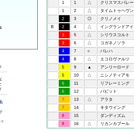
1
1
△
クリスマスパレー
1
2
△
タイムトゥヘヴン
2
3
◎
クリノメイ
s
B
2
4
△
イングランドアイ
3
5
△
シリウスコルト
3
6
△
コガネノソラ
4
7
○
パレハ
4
8
△
エコロヴァルツ
5
9
▲
アンリーロード
5
10
△
ニシノティアモ
6
11
リフレーミング
6
12
バビット
7
13
△
アラタ
7
14
キタウイング
8
15
ダンディズム
8
16
△
リカンカブール