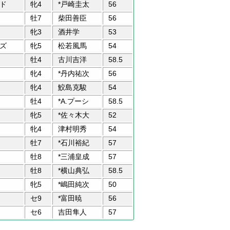
ド
牝4
*戸崎圭太
56
牡7
柴田善臣
56
牝3
酒井学
53
ズ
牝5
松若風馬
54
牡4
古川吉洋
58.5
牝4
*丹内祐次
56
牝4
鮫島克駿
54
牡4
*A.プーシ
58.5
牝5
*佐々木大
52
牝4
津村明秀
54
牡7
*石川裕紀
57
牡8
*三浦皇成
57
牡8
*横山典弘
58.5
牝5
*嶋田純次
50
セ9
*富田暁
56
セ6
吉田隼人
57