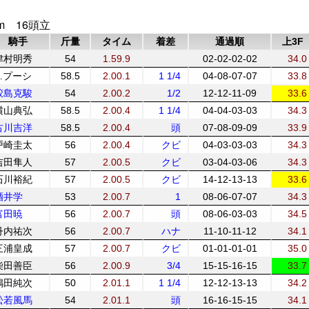
m 16頭立
騎手
斤量
タイム
着差
通過順
上3F
津村明秀
54
1.59.9
02-02-02-02
34.0
A.プーシ
58.5
2.00.1
1 1/4
04-08-07-07
33.8
鮫島克駿
54
2.00.2
1/2
12-12-11-09
33.6
横山典弘
58.5
2.00.4
1 1/4
04-04-03-03
34.3
古川吉洋
58.5
2.00.4
頭
07-08-09-09
33.9
戸崎圭太
56
2.00.4
クビ
04-03-03-03
34.3
吉田隼人
57
2.00.5
クビ
03-04-03-06
34.3
石川裕紀
57
2.00.5
クビ
14-12-13-13
33.6
酒井学
53
2.00.7
1
08-06-07-07
34.3
富田暁
56
2.00.7
頭
08-06-03-03
34.5
丹内祐次
56
2.00.7
ハナ
11-10-11-12
34.1
三浦皇成
57
2.00.7
クビ
01-01-01-01
35.0
柴田善臣
56
2.00.9
3/4
15-15-16-15
33.7
嶋田純次
50
2.01.1
1 1/4
12-12-13-13
34.2
松若風馬
54
2.01.1
頭
16-16-15-15
34.1