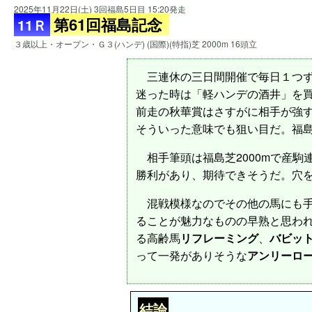
2025年11月22日(土) 3回福島5日目 15:20発走
第61回福島記念
11Ｒ
３歳以上・オープン・Ｇ３(ハンデ) (国際)(特指)芝 2000m 16頭立
三連休の三日間開催で毎日１つず
迷った時は「軽ハンデの酒井」を
前走の秋華賞はさすがに相手が強
そういった意味でも狙い目だ。福
相手筆頭は福島芝2000mで産駒連
勝利があり、期待できそうだ。穴
混戦模様なのでその他の馬にも手
ることが魅力なものの早熟と思わ
る高齢馬
リフレーミング
、
バビッ
って一発がありそうな
アンリーロ
結論