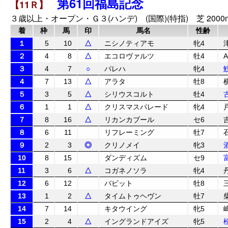
第61回福島記念
【11Ｒ】
３歳以上・オープン・Ｇ３(ハンデ) (国際)(特指) 芝 2000
着
枠
馬
印
馬名
性齢
１
5
10
△
ニシノティアモ
牝4
２
4
8
△
エコロヴァルツ
牡4
３
4
7
○
パレハ
牝4
４
7
13
△
アラタ
牡8
５
3
5
△
シリウスコルト
牡4
６
1
1
△
クリスマスパレード
牝4
７
8
16
△
リカンカブール
セ6
８
6
11
リフレーミング
牡7
９
2
3
◎
クリノメイ
牝3
10
8
15
ダンディズム
セ9
11
3
6
△
コガネノソラ
牝4
12
6
12
バビット
牡8
13
1
2
△
タイムトゥヘヴン
牡7
14
7
14
キタウイング
牝5
15
2
4
△
イングランドアイズ
牝5