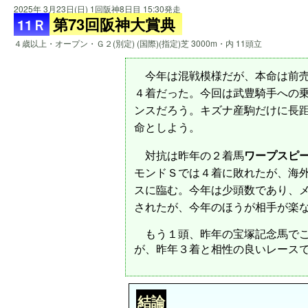
2025年 3月23日(日) 1回阪神8日目 15:30発走
第73回阪神大賞典
11Ｒ
４歳以上・オープン・Ｇ２(別定) (国際)(指定)芝 3000m・内 11頭立
今年は混戦模様だが、本命は前売
４着だった。今回は武豊騎手への
ンスだろう。キズナ産駒だけに長
命としよう。
対抗は昨年の２着馬
ワープスピ
モンドＳでは４着に敗れたが、海
スに臨む。今年は少頭数であり、
されたが、今年のほうが相手が楽
もう１頭、昨年の宝塚記念馬でこ
が、昨年３着と相性の良いレース
結論