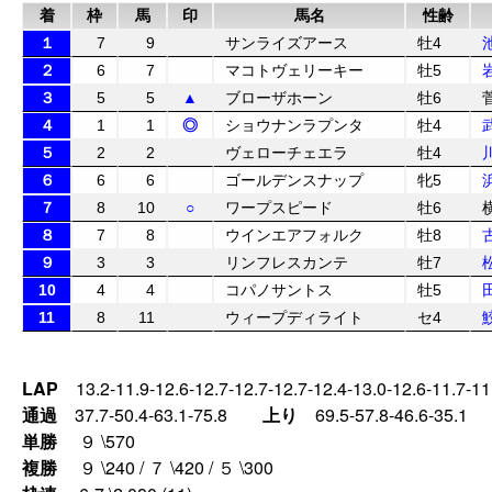
着
枠
馬
印
馬名
性齢
１
7
9
サンライズアース
牡4
２
6
7
マコトヴェリーキー
牡5
３
5
5
▲
ブローザホーン
牡6
４
1
1
◎
ショウナンラプンタ
牡4
５
2
2
ヴェローチェエラ
牡4
６
6
6
ゴールデンスナップ
牝5
７
8
10
○
ワープスピード
牡6
８
7
8
ウインエアフォルク
牡8
９
3
3
リンフレスカンテ
牡7
10
4
4
コパノサントス
牡5
11
8
11
ウィープディライト
セ4
LAP
13.2-11.9-12.6-12.7-12.7-12.7-12.4-13.0-12.6-11.7-11.
通過
37.7-50.4-63.1-75.8
上り
69.5-57.8-46.6-35.1
単勝
９ \570
複勝
９ \240 / ７ \420 / ５ \300