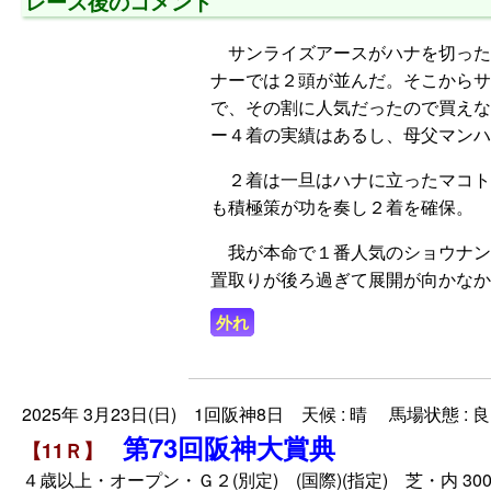
レース後のコメント
サンライズアースがハナを切った
ナーでは２頭が並んだ。そこからサ
で、その割に人気だったので買えな
ー４着の実績はあるし、母父マンハ
２着は一旦はハナに立ったマコト
も積極策が功を奏し２着を確保。
我が本命で１番人気のショウナン
置取りが後ろ過ぎて展開が向かなか
外れ
2025年 3月23日(日) 1回阪神8日 天候 : 晴 馬場状態 : 良
第73回阪神大賞典
【11Ｒ】
４歳以上・オープン・Ｇ２(別定) (国際)(指定) 芝・内 300