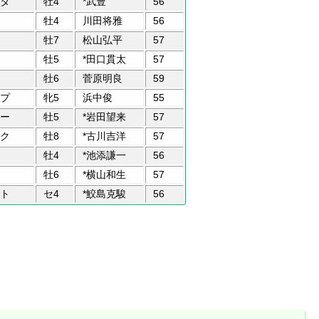
タ
牡4
*武豊
56
牡4
川田将雅
56
牡7
松山弘平
57
牡5
*田口貫太
57
牡6
菅原明良
59
プ
牝5
浜中俊
55
ー
牡5
*岩田望来
57
ク
牡8
*古川吉洋
57
牡4
*池添謙一
56
牡6
*横山和生
57
ト
セ4
*鮫島克駿
56