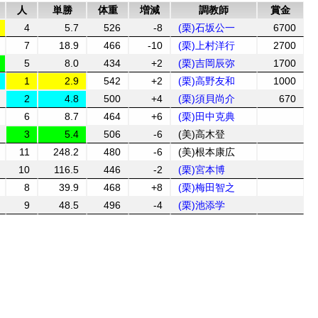
人
単勝
体重
増減
調教師
賞金
4
5.7
526
-8
(栗)石坂公一
6700
7
18.9
466
-10
(栗)上村洋行
2700
5
8.0
434
+2
(栗)吉岡辰弥
1700
1
2.9
542
+2
(栗)高野友和
1000
2
4.8
500
+4
(栗)須貝尚介
670
6
8.7
464
+6
(栗)田中克典
3
5.4
506
-6
(美)高木登
11
248.2
480
-6
(美)根本康広
10
116.5
446
-2
(栗)宮本博
8
39.9
468
+8
(栗)梅田智之
9
48.5
496
-4
(栗)池添学