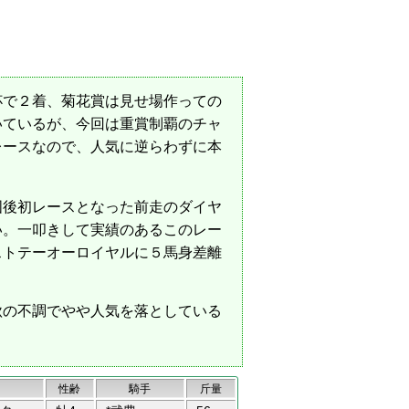
杯で２着、菊花賞は見せ場作っての
いているが、今回は重賞制覇のチャ
レースなので、人気に逆らわずに本
国後初レースとなった前走のダイヤ
い。一叩きして実績のあるこのレー
ストテーオーロイヤルに５馬身差離
秋の不調でやや人気を落としている
性齢
騎手
斤量