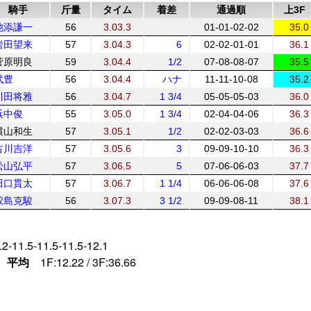
騎手
斤量
タイム
着差
通過順
上3F
池添謙一
56
3.03.3
01-01-02-02
35.0
岩田望来
57
3.04.3
6
02-02-01-01
36.1
菅原明良
59
3.04.4
1/2
07-08-08-07
35.5
武豊
56
3.04.4
ハナ
11-11-10-08
35.2
川田将雅
56
3.04.7
1 3/4
05-05-05-03
36.0
浜中俊
55
3.05.0
1 3/4
02-04-04-06
36.3
横山和生
57
3.05.1
1/2
02-02-03-03
36.6
古川吉洋
57
3.05.6
3
09-09-10-10
36.3
松山弘平
57
3.06.5
5
07-06-06-03
37.7
田口貫太
57
3.06.7
1 1/4
06-06-06-08
37.6
鮫島克駿
56
3.07.3
3 1/2
09-09-08-11
38.1
2-11.5-11.5-11.5-12.1
平均
1F:12.22 / 3F:36.66