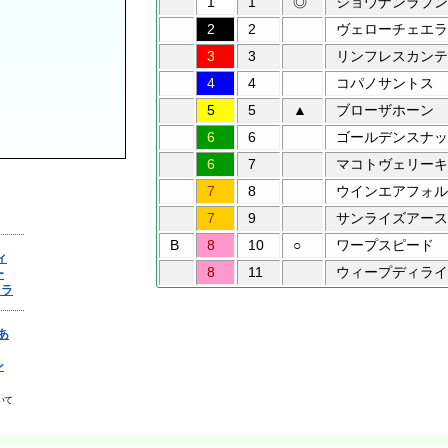
1
1
◎
ショウナンラプン
2
2
ヴェローチェエラ
3
3
リンフレスカンテ
4
4
コパノサントス
5
5
▲
ブローザホーン
6
6
ゴールデンスナッ
6
7
マコトヴェリーキ
7
8
ウインエアフォル
7
9
サンライズアース
B
8
10
○
ワープスピード
8
11
ウィープディライ