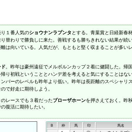
り１番人気の
ショウナンラプンタ
とする。青葉賞と日経新春
乗り替わりで勝負しに来た。善戦するも勝ちきれない結果が続
距離は向いている。人気だが、もともと堅く収まることが多い
ード
。昨年は豪州遠征でメルボルンカップ２着に健闘した。帰
外帰り初戦ということとハンデ差を考えると気にすることはな
メンバーのレベルも昨年より低い。昨年は長距離のスペシャリ
なので好走に期待しよう。
のレースでも３着だった
ブローザホーン
を押さえておく。昨
での復活に期待したい。
B
枠
馬
印
馬名