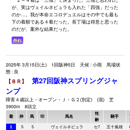
が、実はヴェイルネビュラも入れた「四強」だった
のか…。我が本命エコロデュエルはその中でも最も
下の着順である４着だった。長丁場は得意と思った
のだが、案外な結果だった。
外れ
2025年 3月15日(土) 1回阪神5日 天候 : 小雨 馬場状
態 : 良
第27回阪神スプリングジャ
【８Ｒ】
ンプ
障害４歳以上・オープン・Ｊ・Ｇ２(別定) (混) 芝
3900m 8頭立
性
着
枠
馬
印
馬名
騎手
齢
１
5
5
ヴェイルネビュラ
セ7
五十嵐雄