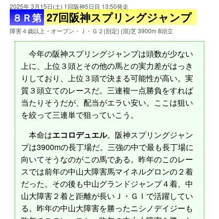
2025年 3月15日(土) 1回阪神5日目 13:50発走
27回阪神スプリングジャンプ
８Ｒ第
障害４歳以上・オープン・Ｊ・Ｇ２(別定) (混)芝 3900m 8頭立
今年の阪神スプリングジャンプは頭数が少ない
上に、上位３頭とその他の馬との実力差がはっき
りしており、上位３頭で決まる可能性が高い。実
質３頭立てのレースだ。三連複一点勝負をすれば
当たりそうだが、配当がエラい安い。ここは狙い
を絞って三連単で狙っていこう。
本命は
エコロデュエル
。阪神スプリングジャン
プは3900mの長丁場だ。三強の中で最も長丁場に
向いてそうなのがこの馬である。昨年のこのレー
スでは前年の中山大障害馬マイネルグロンの２着
だった。その後も中山グランドジャンプ４着、中
山大障害２着と距離が長いＪ・ＧＩで活躍してい
る。昨年の中山大障害を勝ったニシノデイジーも