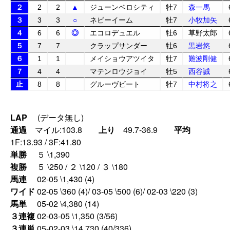
２
2
2
▲
ジューンベロシティ
牡7
森一馬
３
3
3
○
ネビーイーム
牡7
小牧加矢
４
6
6
◎
エコロデュエル
牡6
草野太郎
５
7
7
クラップサンダー
牡6
黒岩悠
６
1
1
メイショウアツイタ
牡7
難波剛健
７
4
4
マテンロウジョイ
牡5
西谷誠
止
8
8
グルーヴビート
牡7
中村将之
LAP
(データ無し)
通過
マイル:103.8
上り
49.7-36.9
平均
1F:13.93 / 3F:41.80
単勝
５ \1,390
複勝
５ \250 / ２ \120 / ３ \180
馬連
02-05 \1,430 (4)
ワイド
02-05 \360 (4)/ 03-05 \500 (6)/ 02-03 \220 (3)
馬単
05-02 \4,380 (14)
３連複
02-03-05 \1,350 (3/56)
３連単
05-02-03 \14,730 (40/336)