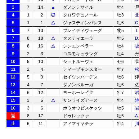
３
7
14
▲
ダノンデサイル
牡4
４
1
2
◎
クロワデュノール
牡3
５
1
1
△
ジャスティンパレス
牡6
C
６
7
13
ブレイディヴェーグ
牝5
T
７
8
18
△
タスティエーラ
牡5
D
８
8
16
△
シンエンペラー
牡4
９
2
3
コスモキュランダ
牡4
10
5
10
シュトルーヴェ
セ6
11
2
4
ディープモンスター
牡7
12
5
9
セイウンハーデス
牡6
13
4
7
ダノンベルーガ
牡6
14
6
12
ヨーホーレイク
牡7
15
3
5
△
サンライズアース
牡4
16
3
6
ホウオウビスケッツ
牡5
返
8
17
ドゥレッツァ
牡5
A
止
6
11
アドマイヤテラ
牡4