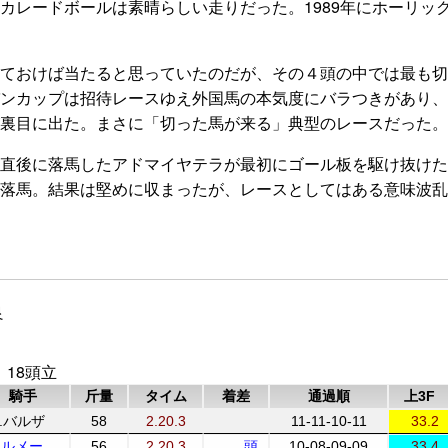
カレードボールは素晴らしい走りだった。1989年にホーリッ
ておけば当たると思っていたのだが、その４頭の中では最も切
ンカップは招待レースゆえ外国馬の本気度にバラつきがあり、
裏目に出た。まさに「切った馬が来る」典型のレースだった。
直後に落馬したアドマイヤテラが最初にゴール板を駆け抜けた
落馬。結果は堅めに収まったが、レースとしてはある意味波乱
良
 18頭立
騎手
斤量
タイム
着差
通過順
上3F
.バルザ
58
2.20.3
11-11-10-11
33.2
.ルメー
56
2.20.3
頭
10-08-09-09
33.4