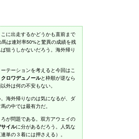
ここに出走するかどうかも直前まで
馬は連対率50%と驚異の成績を残
れば狙うしかないだろう。海外帰り
ローテーションを考えると今回はこ
。
クロワデュノール
と枠順が逆なら
順以外は何の不安もない。
い。海外帰りなのは気になるが、ダ
古馬の中では最有力だ。
ころが問題である。双方アウェイの
デサイル
に分があるだろう。人気な
三連単の３着には押さえる）。