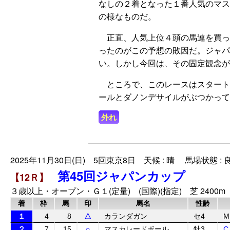
なしの２着となった１番人気のマス
の様なものだ。
正直、人気上位４頭の馬連を買っ
ったのがこの予想の敗因だ。ジャパ
い。しかし今回は、その固定観念が
ところで、このレースはスタート
ールとダノンデサイルがぶつかって
外れ
2025年11月30日(日) 5回東京8日 天候 : 晴 馬場状態 : 
第45回ジャパンカップ
【12Ｒ】
３歳以上・オープン・Ｇ１(定量) (国際)(指定) 芝 2400m
着
枠
馬
印
馬名
性齢
１
4
8
△
カランダガン
セ4
M
２
7
15
○
マスカレードボール
牡3
C