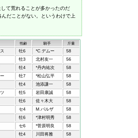
して荒れることが多かったのだ
絡んだことがない。というわけで上
性齢
騎手
斤量
ス
牡6
*C.デムー
58
牡3
北村友一
56
牡4
*丹内祐次
58
ー
牡7
*松山弘平
58
牡4
池添謙一
58
ツ
牡5
岩田康誠
58
牡6
佐々木大
58
セ4
M.バルザ
58
牡6
*津村明秀
58
セ6
*菅原明良
58
牡4
川田将雅
58